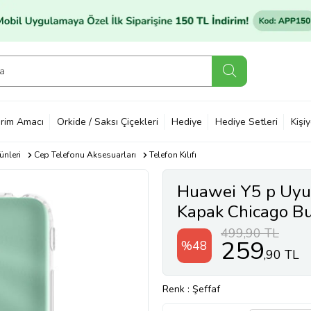
rim Amacı
Orkide / Saksı Çiçekleri
Hediye
Hediye Setleri
Kişi
ünleri
Cep Telefonu Aksesuarları
Telefon Kılıfı
Huawei Y5 p Uyu
Kapak Chicago Bul
499,90 TL
259
%48
,90 TL
Renk
: Şeffaf