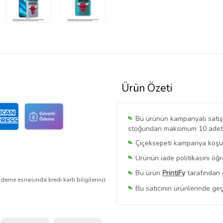
Ürün Özeti
Bu ürünün kampanyalı satışı 
stoğundan maksimum 10 adet sa
Çiçeksepeti kampanya koşull
Ürünün iade politikasını öğ
Bu ürün
PrintiFy
tarafından 
deme esnasında kredi kartı bilgileriniz
Bu satıcının ürünlerinde geç
Bu Satıcının
Tüm Ürünlerini
Ürün sayfasında gördüğünüz f