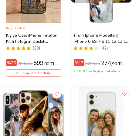
Kargo Bedava
Kişiye Özel iPhone Telefon
(Tüm Iphone Modelleri)
Kılıfı Fotoğraf Baskılı
iPhone 6 6S 7 8 11 12 13 14
11/13/14/14Pro/14ProMax/15/15Pro/15ProMax/16/16e/16Plus/16Pr
15 16 17 Pro Max Plus Mini
(29)
(42)
Kişiye Özel Resimli
Fotoğraflı Kılıf
599
274
%25
%17
799
329
,00 TL
,90 TL
,00 TL
,90 TL
29,32 TL'den Başlayan Taksitlerle
2. Ürüne %50 İndirim