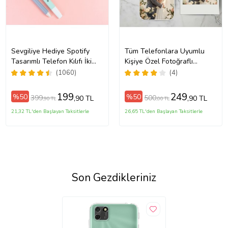
Sevgiliye Hediye Spotify
Tüm Telefonlara Uyumlu
Tasarımlı Telefon Kılıfı İki
Kişiye Özel Fotoğraflı
Anahtarlık Hediyeli
Telefon Kılıfı Modeller
(1060)
(4)
Açıklamada
199
249
%50
%50
399
500
,90 TL
,90 TL
,90 TL
,00 TL
21,32 TL'den Başlayan Taksitlerle
26,65 TL'den Başlayan Taksitlerle
Son Gezdikleriniz