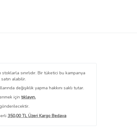
stoklarla sınırlıdır. Bir tüketici bu kampanya
tın alabilir.
arında değişiklik yapma hakkını saklı tutar.
renmek için
tıklayın.
gönderilecektir.
erli
350,00 TL Üzeri Kargo Bedava
 Görüntüle
iyat bilgileri, satıcı tarafından