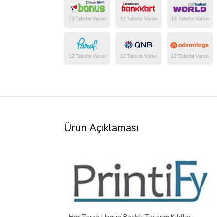
Ürün Açıklaması
Her Tarza Uygun Baskılı Tasarım Kılıflar