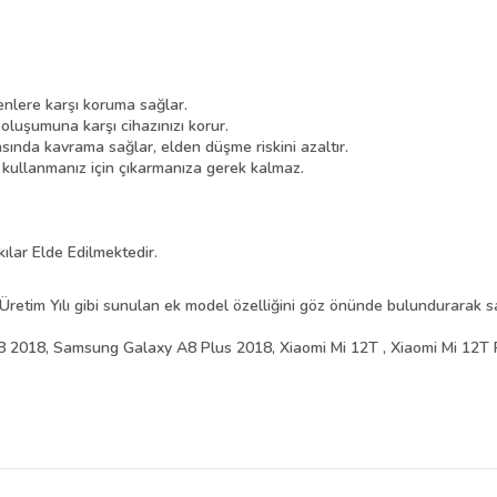
nlere karşı koruma sağlar.
 oluşumuna karşı cihazınızı korur.
asında kavrama sağlar, elden düşme riskini azaltır.
i kullanmanız için çıkarmanıza gerek kalmaz.
kılar Elde Edilmektedir.
Üretim Yılı gibi sunulan ek model özelliğini göz önünde bulundurarak sat
2018, Samsung Galaxy A8 Plus 2018, Xiaomi Mi 12T , Xiaomi Mi 12T 