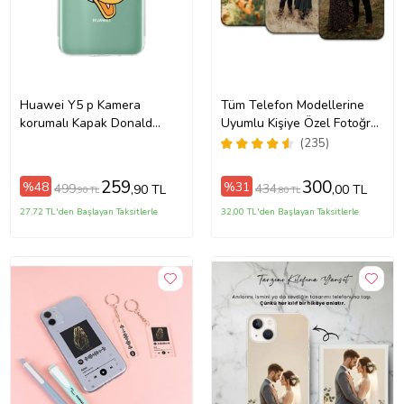
Huawei Y5 p Kamera
Tüm Telefon Modellerine
korumalı Kapak Donald
Uyumlu Kişiye Özel Fotoğraf
Duck Tasarımlı Şeffaf Kılıf
Baskılı Telefon Kılıfı
(235)
259
300
%48
%31
499
434
,90 TL
,00 TL
,90 TL
,80 TL
27,72 TL'den Başlayan Taksitlerle
32,00 TL'den Başlayan Taksitlerle