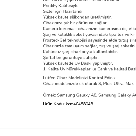
PrintiFy Kalitesiyle
Sizler için Hazırlandı
Yüksek kalite silikondan üretilmiştir.
Cihazınıza şık bir görünüm sağlar.
Kamera koruması cihazınızın kamerasına dış etke
Şarj ve kulaklık soket yuvasındaki tıpa toz ve kir
Frosted-Gel teknolojisi sayesinde elde tutuş sır
Cihazınızla tam uyum sağlar, tuş ve şarj soketin
Kablosuz şarj cihazlarıyla kullanılabilir.
Şeffaf bir görüntüye sahiptir.
Yüksek kalitede Uv Baskı yapılmıştır.
1. Kalite Uv Mürekkepler ile Canlı ve kaliteli Bas
Lütfen Cihaz Modelinizi Kontrol Ediniz.
Cihaz modelinizde ek olarak S, Plus, Ultra, Max, 
Örnek: Samsung Galaxy A8, Samsung Galaxy A8 
Ürün Kodu:
kcm40488048