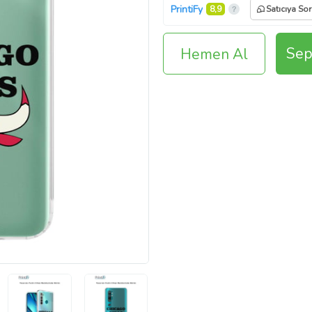
PrintiFy
8,9
Satıcıya Sor
Sep
Hemen Al