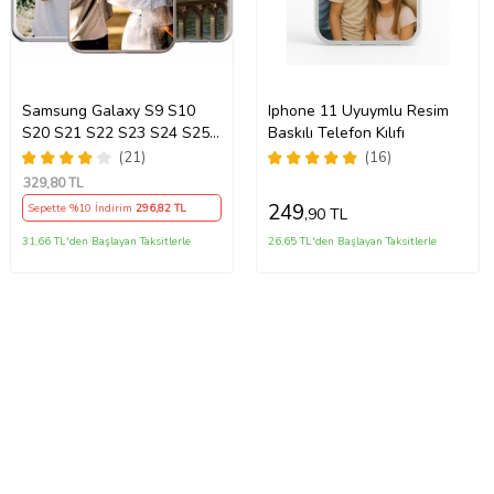
Samsung Galaxy S9 S10
Iphone 11 Uyuymlu Resim
S20 S21 S22 S23 S24 S25
Baskılı Telefon Kılıfı
S26 FE Plus Ultra Kılıf Kişiye
(21)
(16)
Özel Resimli Fotoğraflı
329
,80 TL
Silikon
249
Sepette %10 İndirim
296
,82 TL
,90 TL
31,66 TL'den Başlayan Taksitlerle
26,65 TL'den Başlayan Taksitlerle