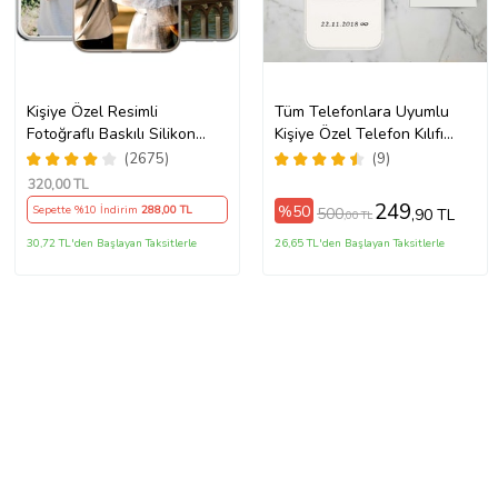
Kişiye Özel Resimli
Tüm Telefonlara Uyumlu
Fotoğraflı Baskılı Silikon
Kişiye Özel Telefon Kılıfı
Telefon Kılıfı Kapak Kılıf
Tüm Modeller Açıklamada
(2675)
(9)
(Telefon Modelleri
320
,00 TL
Açıklamada)
249
%50
Sepette %10 İndirim
288
,00 TL
500
,90 TL
,00 TL
30,72 TL'den Başlayan Taksitlerle
26,65 TL'den Başlayan Taksitlerle