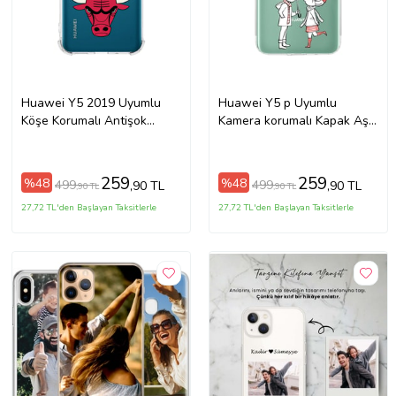
Huawei Y5 2019 Uyumlu
Huawei Y5 p Uyumlu
Köşe Korumalı Antişok
Kamera korumalı Kapak Aşk
Kapak Chicago Bulls
Tasarımlı Şeffaf Kılıf
Tasarımlı Şeffaf Kılıf
259
259
%48
%48
499
499
,90 TL
,90 TL
,90 TL
,90 TL
27,72 TL'den Başlayan Taksitlerle
27,72 TL'den Başlayan Taksitlerle