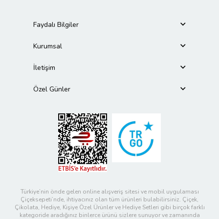
Faydalı Bilgiler
Kurumsal
İletişim
Özel Günler
Türkiye’nin önde gelen online alışveriş sitesi ve mobil uygulaması
Çiçeksepeti’nde, ihtiyacınız olan tüm ürünleri bulabilirsiniz. Çiçek,
Çikolata, Hediye, Kişiye Özel Ürünler ve Hediye Setleri gibi birçok farklı
kategoride aradığınız binlerce ürünü sizlere sunuyor ve zamanında