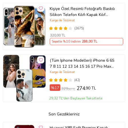
Kişiye Özel Resimli Fotoğraflı Baskılı
Silikon Telefon Kılıfı Kapak Kılıf
(Telefon Modelleri Açıklamada)
Kargo ile Teslimat
(2675)
320
,00 TL
Sepette %10 İndirim
288
,00 TL
(Tüm Iphone Modelleri) iPhone 6 6S
7 8 11 12 13 14 15 16 17 Pro Max
Plus Mini Kişiye Özel Resimli
Kargo ile Teslimat
Fotoğraflı Kılıf
(42)
%17
274
,90 TL
329
,90 TL
29,32 TL'den Başlayan Taksitlerle
Son Gezdikleriniz
Huawei Y8P Soft Premier Kapak