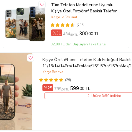
Tüm Telefon Modellerine Uyumlu
Kişiye Özel Fotoğraf Baskılı Telefon
Kılıfı
Kargo ile Teslimat
(235)
%31
300
,00 TL
434
,80 TL
32,00 TL'den Başlayan Taksitlerle
Kişiye Özel iPhone Telefon Kılıfı Fotoğraf Baskılı
11/13/14/14Pro/14ProMax/15/15Pro/15ProMax/1
Kargo Bedava
(29)
%25
599
,00 TL
799
,00 TL
2. Ürüne %50 İndirim