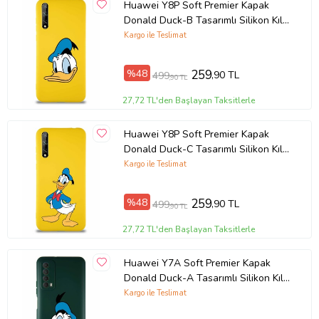
Huawei Y8P Soft Premier Kapak
Donald Duck-B Tasarımlı Silikon Kılıf
- Sarı (Şeffaf)
Kargo ile Teslimat
%48
259
,90 TL
499
,90 TL
27,72 TL'den Başlayan Taksitlerle
Huawei Y8P Soft Premier Kapak
Donald Duck-C Tasarımlı Silikon Kılıf
- Sarı (Şeffaf)
Kargo ile Teslimat
%48
259
,90 TL
499
,90 TL
27,72 TL'den Başlayan Taksitlerle
Huawei Y7A Soft Premier Kapak
Donald Duck-A Tasarımlı Silikon Kılıf
- Yeşil (Şeffaf)
Kargo ile Teslimat