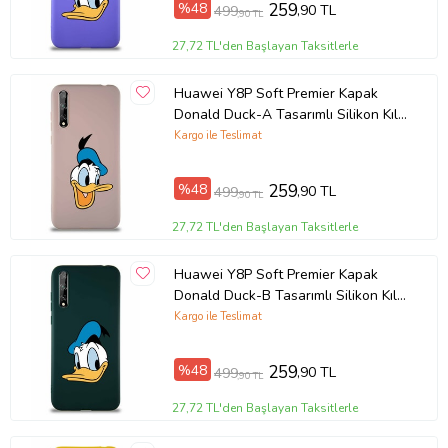
%48
259
,90 TL
499
,90 TL
Ürün Kodu:
kcm20853585
27,72 TL'den Başlayan Taksitlerle
Huawei Y8P Soft Premier Kapak
Donald Duck-A Tasarımlı Silikon Kılıf
- Pudra (Şeffaf)
Kargo ile Teslimat
%48
259
,90 TL
499
,90 TL
27,72 TL'den Başlayan Taksitlerle
Huawei Y8P Soft Premier Kapak
Donald Duck-B Tasarımlı Silikon Kılıf
- Yeşil (Şeffaf)
Kargo ile Teslimat
%48
259
,90 TL
499
,90 TL
27,72 TL'den Başlayan Taksitlerle