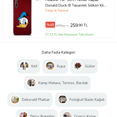
Donald Duck-B Tasarımlı Silikon Kılıf
- Mürdüm (Şeffaf)
Kargo ile Teslimat
%48
259
,90 TL
499
,90 TL
27,72 TL'den Başlayan Taksitlerle
Daha Fazla Kategori
Kılıf
Kupa
Güller
Kamp Matara, Termos, Bardak
Dekoratif Plaklar
Fotoğraf Baskı Kağıdı
Peluş Buketler
Gümüş Kolye