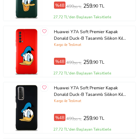
%48
259
,90 TL
499
,90 TL
27,72 TL'den Başlayan Taksitlerle
Huawei Y7A Soft Premier Kapak
Donald Duck-B Tasarımlı Silikon Kılıf
- Kırmızı (Şeffaf)
Kargo ile Teslimat
%48
259
,90 TL
499
,90 TL
27,72 TL'den Başlayan Taksitlerle
Huawei Y7A Soft Premier Kapak
Donald Duck-B Tasarımlı Silikon Kılıf
- Siyah (Şeffaf)
Kargo ile Teslimat
%48
259
,90 TL
499
,90 TL
27,72 TL'den Başlayan Taksitlerle