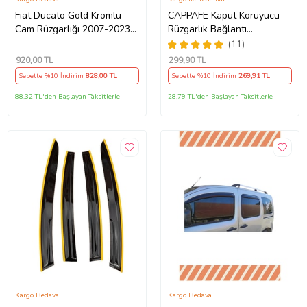
Fiat Ducato Gold Kromlu
CAPPAFE Kaput Koruyucu
Cam Rüzgarlığı 2007-2023
Rüzgarlık Bağlantı
Arası 2-Li
Aparatları Seti
(11)
920
,00 TL
299
,90 TL
Sepette %10 İndirim
828
,00 TL
Sepette %10 İndirim
269
,91 TL
88,32 TL'den Başlayan Taksitlerle
28,79 TL'den Başlayan Taksitlerle
Kargo Bedava
Kargo Bedava