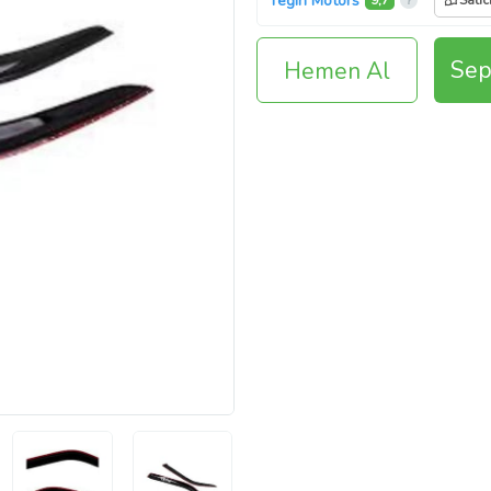
Tegin Motors
9,7
Satıc
Sep
Hemen Al