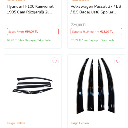
Hyundai H-100 Kamyonet
Volkswagen Passat B7 / B8
1995 Cam Rüzgarlığı 2li
/ 8.5 Bagaj Üstü Spoiler
Takım
Piano Black
729
,88 TL
Sepet Fiyatı
630
,00 TL
Sepette %16 İndirim
613
,10 TL
67,20 TL'den Başlayan Taksitlerle
65,39 TL'den Başlayan Taksitlerle
Kargo Bedava
Kargo Bedava