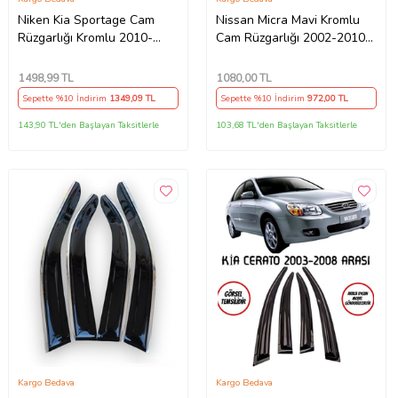
Niken Kia Sportage Cam
Nissan Micra Mavi Kromlu
Rüzgarlığı Kromlu 2010-
Cam Rüzgarlığı 2002-2010
2015 4'Lü (Beyaz)
Arası
1498
,99 TL
1080
,00 TL
Sepette %10 İndirim
1349
,09 TL
Sepette %10 İndirim
972
,00 TL
143,90 TL'den Başlayan Taksitlerle
103,68 TL'den Başlayan Taksitlerle
Kargo Bedava
Kargo Bedava