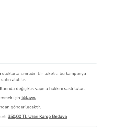
stoklarla sınırlıdır. Bir tüketici bu kampanya
tın alabilir.
arında değişiklik yapma hakkını saklı tutar.
renmek için
tıklayın.
ndan gönderilecektir.
erli
350,00 TL Üzeri Kargo Bedava
 Görüntüle
iyat bilgileri, satıcı tarafından