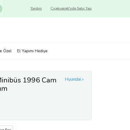
Yardım
Çiçeksepeti'nde Satış Yap
ye Özel
El Yapımı Hediye
Minibüs 1996 Cam
Hyundai
kım