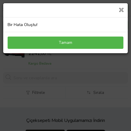
Bir Hata Oluştu!
Hyundai İ30 (2011-2016) Arka Tampon Eki - Difüzör
Tamam
(Plastik)
Sepet Fiyatı
2241,
00 TL
Kargo Bedava
Filtrele
Sırala
Çiçeksepeti Mobil Uygulamamızı İndirin