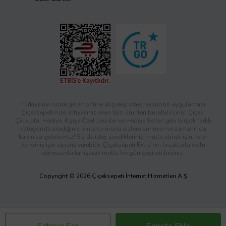
Türkiye’nin önde gelen online alışveriş sitesi ve mobil uygulaması
Çiçeksepeti’nde, ihtiyacınız olan tüm ürünleri bulabilirsiniz. Çiçek,
Çikolata, Hediye, Kişiye Özel Ürünler ve Hediye Setleri gibi birçok farklı
kategoride aradığınız binlerce ürünü sizlere sunuyor ve zamanında
kapınıza getiriyoruz! Siz de ister sevdiklerinizi mutlu etmek için, ister
kendiniz için sipariş verebilir; Çiçeksepeti Extra’nın fırsatlarla dolu
dünyasıyla tanışarak mutlu bir gün geçirebilirsiniz.
Copyright © 2026 Çiçeksepeti İnternet Hizmetleri A.Ş