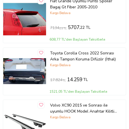
Fiat Grande Uyumlu Punto Spoiler
Bagaj Gt Fiber 2005-2010
Kargo Bedava
5707
,22 TL
7134
,03 TL
608,77 TL'den Başlayan Taksitlerle
Toyota Corolla Cross 2022 Sonrası
Arka Tampon Koruma Difüzör (İthal)
Kargo Bedava
14.259
TL
17.824
TL
1521,05 TL'den Başlayan Taksitlerle
Volvo XC90 2015 ve Sonrası ile
uyumlu HOOK Model Anahtar Kilitli
Ara Atkı Tavan Barı GRİ
Kargo Bedava