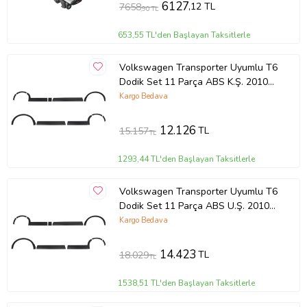
6127
,12 TL
7658
,90 TL
653,55 TL'den Başlayan Taksitlerle
Volkswagen Transporter Uyumlu T6
Dodik Set 11 Parça ABS K.Ş. 2010
2014 Model Aras
Kargo Bedava
12.126
TL
15.157
TL
1293,44 TL'den Başlayan Taksitlerle
Volkswagen Transporter Uyumlu T6
Dodik Set 11 Parça ABS U.Ş. 2010
2014 Model Arası
Kargo Bedava
14.423
TL
18.029
TL
1538,51 TL'den Başlayan Taksitlerle