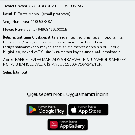
Ticaret Ünvanı: ÖZGÜL AYDEMİR - DRS TUNING
Kayıtlı E-Posta Adresi:
[email protected]
Vergi Numarası: 1100538387
Mersis Numarası: 5464908466200015
İletişim: Satıcının Çiçeksepeti tarafından teyit edilmiş iletişim bilgileri ile
birlikte tacir/esnaf/sanatkar olan satıcılar için merkez adresi;
tacir/esnaf/sanatkar olmayan satıcılar için merkez adresinin bulunduğu il
bilgisi, ad, soyad ve T.C. kimlik numarası kayıt altında bulunmaktadır.
Adres: BAHÇELİEVLER MAH. ADNAN KAHVECİ BLV. ÜNVERDI IŞ MERKEZI
NO: 73 B BAHÇELİEVLER/ İSTANBUL 1500047164/342/TUR
Şehir: İstanbul
Çiçeksepeti Mobil Uygulamamızı İndirin