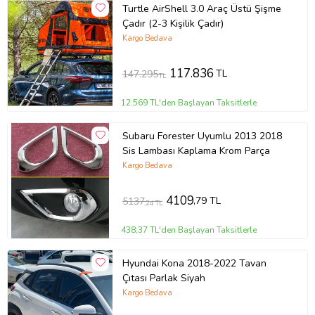
Turtle AirShell 3.0 Araç Üstü Şişme
Çadır (2-3 Kişilik Çadır)
Kargo Bedava
117.836
TL
147.295
TL
12.569 TL'den Başlayan Taksitlerle
Subaru Forester Uyumlu 2013 2018
Sis Lambası Kaplama Krom Parça
Kargo Bedava
4109
,79 TL
5137
,24 TL
438,37 TL'den Başlayan Taksitlerle
Hyundai Kona 2018-2022 Tavan
Çıtası Parlak Siyah
Kargo Bedava