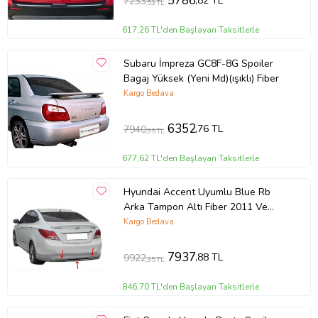
5786
,82 TL
7233
,53 TL
617,26 TL'den Başlayan Taksitlerle
Subaru İmpreza GC8F-8G Spoiler
Bagaj Yüksek (Yeni Md)(ışıklı) Fiber
Kargo Bedava
6352
,76 TL
7940
,95 TL
677,62 TL'den Başlayan Taksitlerle
Hyundai Accent Uyumlu Blue Rb
Arka Tampon Altı Fiber 2011 Ve
Sonrası
Kargo Bedava
7937
,88 TL
9922
,35 TL
846,70 TL'den Başlayan Taksitlerle