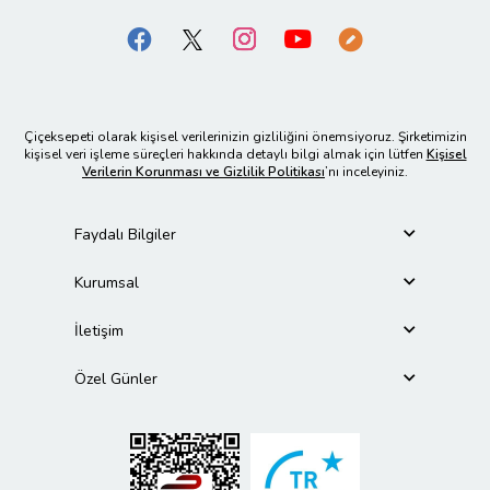
Çiçeksepeti olarak kişisel verilerinizin gizliliğini önemsiyoruz. Şirketimizin
kişisel veri işleme süreçleri hakkında detaylı bilgi almak için lütfen
Kişisel
Verilerin Korunması ve Gizlilik Politikası
’nı inceleyiniz.
Faydalı Bilgiler
Kurumsal
İletişim
Özel Günler