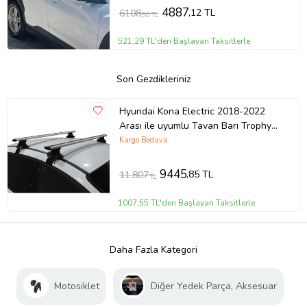
4887
,12 TL
6108
,90 TL
521,29 TL'den Başlayan Taksitlerle
Son Gezdikleriniz
Hyundai Kona Electric 2018-2022
Arası ile uyumlu Tavan Barı Trophy
Bars Ara Atkı GRİ
Kargo Bedava
9445
,85 TL
11.807
TL
1007,55 TL'den Başlayan Taksitlerle
Daha Fazla Kategori
Motosiklet
Diğer Yedek Parça, Aksesuar