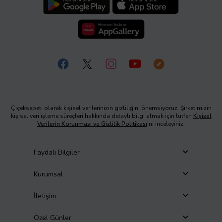
Çiçeksepeti olarak kişisel verilerinizin gizliliğini önemsiyoruz. Şirketimizin
kişisel veri işleme süreçleri hakkında detaylı bilgi almak için lütfen
Kişisel
Verilerin Korunması ve Gizlilik Politikası
’nı inceleyiniz.
Faydalı Bilgiler
Kurumsal
İletişim
Özel Günler