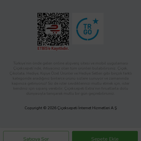
Türkiye’nin önde gelen online alışveriş sitesi ve mobil uygulaması
Çiçeksepeti’nde, ihtiyacınız olan tüm ürünleri bulabilirsiniz. Çiçek,
Çikolata, Hediye, Kişiye Özel Ürünler ve Hediye Setleri gibi birçok farklı
kategoride aradığınız binlerce ürünü sizlere sunuyor ve zamanında
kapınıza getiriyoruz! Siz de ister sevdiklerinizi mutlu etmek için, ister
kendiniz için sipariş verebilir; Çiçeksepeti Extra’nın fırsatlarla dolu
dünyasıyla tanışarak mutlu bir gün geçirebilirsiniz.
Copyright © 2026 Çiçeksepeti İnternet Hizmetleri A.Ş
Satıcıya Sor
Sepete Ekle