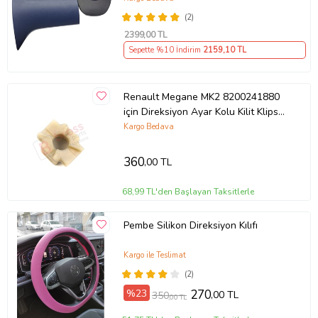
(2)
2399
,00 TL
Sepette %10 İndirim
2159
,10 TL
Renault Megane MK2 8200241880
için Direksiyon Ayar Kolu Kilit Klips
Plastiği
Kargo Bedava
360
,00 TL
68,99 TL'den Başlayan Taksitlerle
Pembe Silikon Direksiyon Kılıfı
Kargo ile Teslimat
(2)
%23
270
,00 TL
350
,00 TL