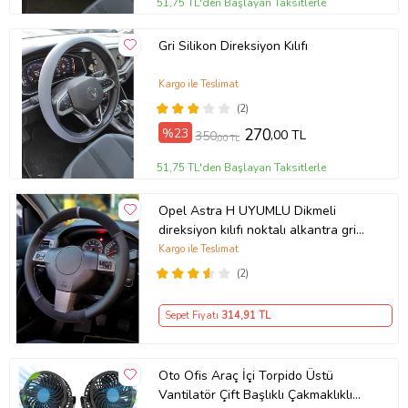
51,75 TL'den Başlayan Taksitlerle
Gri Silikon Direksiyon Kılıfı
Kargo ile Teslimat
(2)
%23
270
,00 TL
350
,00 TL
51,75 TL'den Başlayan Taksitlerle
Opel Astra H UYUMLU Dikmeli
direksiyon kılıfı noktalı alkantra gri
yüzüklü ( 38×10.5CM )
Kargo ile Teslimat
(2)
Sepet Fiyatı
314
,91 TL
Oto Ofis Araç İçi Torpido Üstü
Vantilatör Çift Başlıklı Çakmaklıklı