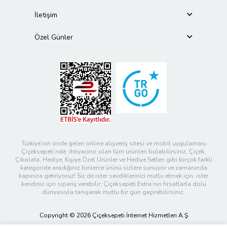
İletişim
Özel Günler
Türkiye’nin önde gelen online alışveriş sitesi ve mobil uygulaması
Çiçeksepeti’nde, ihtiyacınız olan tüm ürünleri bulabilirsiniz. Çiçek,
Çikolata, Hediye, Kişiye Özel Ürünler ve Hediye Setleri gibi birçok farklı
kategoride aradığınız binlerce ürünü sizlere sunuyor ve zamanında
kapınıza getiriyoruz! Siz de ister sevdiklerinizi mutlu etmek için, ister
kendiniz için sipariş verebilir; Çiçeksepeti Extra’nın fırsatlarla dolu
dünyasıyla tanışarak mutlu bir gün geçirebilirsiniz.
Copyright © 2026 Çiçeksepeti İnternet Hizmetleri A.Ş