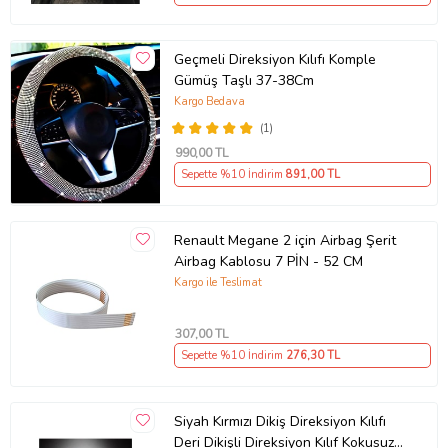
Geçmeli Direksiyon Kılıfı Komple
Gümüş Taşlı 37-38Cm
Kargo Bedava
(1)
990
,00 TL
Sepette %10 İndirim
891
,00 TL
Renault Megane 2 için Airbag Şerit
Airbag Kablosu 7 PİN - 52 CM
Kargo ile Teslimat
307
,00 TL
Sepette %10 İndirim
276
,30 TL
Siyah Kırmızı Dikiş Direksiyon Kılıfı
Deri Dikişli Direksiyon Kılıf Kokusuz