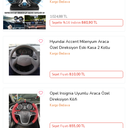
Soğutucu Fan 360° Dönebilen 12V
Kargo Bedava
1024
,88 TL
Sepette %16 İndirim
860
,90 TL
Hyundai Accent Milenyum Araca
Özel Direksiyon Eski Kasa 2 Kollu
Kargo Bedava
Sepet Fiyatı
810
,00 TL
Opel Insignia Uyumlu Araca Özel
Direksiyon Kılıfı
Kargo Bedava
Sepet Fiyatı
855
,00 TL