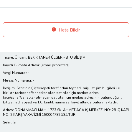
Hata Bildir
Ticaret Ünvanı: BEKİR TANER ÜLGER - BTU BİLİŞİM
Kayıtlı E-Posta Adresi:
[email protected]
Vergi Numarası: -
Mersis Numarası: -
İletişim: Satıcının Çiçeksepeti tarafından teyit edilmiş iletişim bilgileri ile
birlikte tacir/esnaf/sanatkar olan satıcılar için merkez adresi;
tacir/esnaf/sanatkar olmayan satıcılar için merkez adresinin bulunduğu il
bilgisi, ad, soyad ve T.C. kimlik numarası kayıt altında bulunmaktadır.
Adres: DONANMACI MAH. 1723 SK. AHMET AĞA İŞ MERKEZİ NO: 28 İÇ KAPI
NO: 2 KARŞIYAKA/ İZMİ 1500047826/35/TUR
Şehir: İzmir