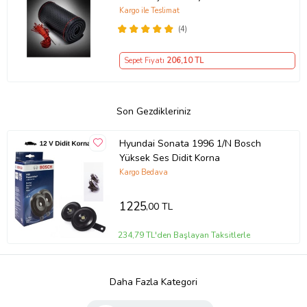
Kılıf
Kargo ile Teslimat
(4)
Sepet Fiyatı
206
,10 TL
Son Gezdikleriniz
Hyundai Sonata 1996 1/N Bosch
Yüksek Ses Didit Korna
Kargo Bedava
1225
,00 TL
234,79 TL'den Başlayan Taksitlerle
Daha Fazla Kategori