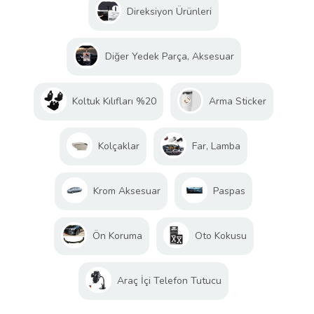
Direksiyon Ürünleri
Diğer Yedek Parça, Aksesuar
Koltuk Kılıfları %20
Arma Sticker
Kolçaklar
Far, Lamba
Krom Aksesuar
Paspas
Ön Koruma
Oto Kokusu
Araç İçi Telefon Tutucu