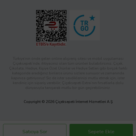
Türkiye’nin önde gelen online alışveriş sitesi ve mobil uygulaması
Çiçeksepeti’nde, ihtiyacınız olan tüm ürünleri bulabilirsiniz. Çiçek,
Çikolata, Hediye, Kişiye Özel Ürünler ve Hediye Setleri gibi birçok farklı
kategoride aradığınız binlerce ürünü sizlere sunuyor ve zamanında
kapınıza getiriyoruz! Siz de ister sevdiklerinizi mutlu etmek için, ister
kendiniz için sipariş verebilir; Çiçeksepeti Extra’nın fırsatlarla dolu
dünyasıyla tanışarak mutlu bir gün geçirebilirsiniz.
Copyright © 2026 Çiçeksepeti İnternet Hizmetleri A.Ş
Satıcıya Sor
Sepete Ekle