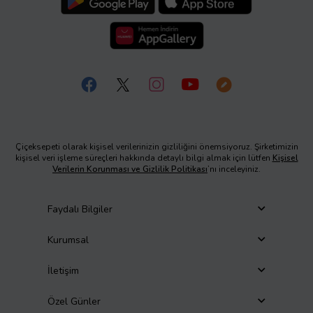
Çiçeksepeti olarak kişisel verilerinizin gizliliğini önemsiyoruz. Şirketimizin
kişisel veri işleme süreçleri hakkında detaylı bilgi almak için lütfen
Kişisel
Verilerin Korunması ve Gizlilik Politikası
’nı inceleyiniz.
Faydalı Bilgiler
Kurumsal
İletişim
Özel Günler