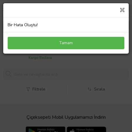
Bir Hata Oluştu!
Hyundai Sonata NF 2004-2010 Santa Fe CM I30 FD
Tamam
2007-2012 İçin Kapı Kilit FC280 12V Motor Dişlisi
510,
00 TL
Kargo Bedava
Filtrele
Sırala
Çiçeksepeti Mobil Uygulamamızı İndirin