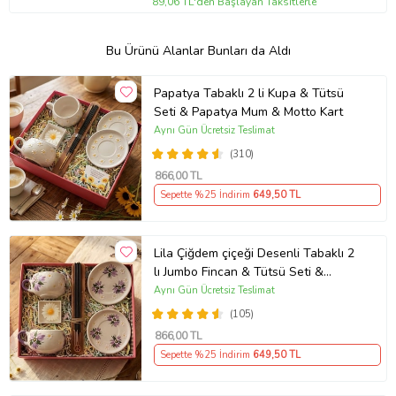
89,06 TL'den Başlayan Taksitlerle
Bu Ürünü Alanlar Bunları da Aldı
Papatya Tabaklı 2 li Kupa & Tütsü
Seti & Papatya Mum & Motto Kart
Aynı Gün Ücretsiz Teslimat
(310)
866
,00 TL
Sepette %25 İndirim
649
,50 TL
Lila Çiğdem çiçeği Desenli Tabaklı 2
lı Jumbo Fincan & Tütsü Seti &
Papatya Mum &
Aynı Gün Ücretsiz Teslimat
(105)
866
,00 TL
Sepette %25 İndirim
649
,50 TL