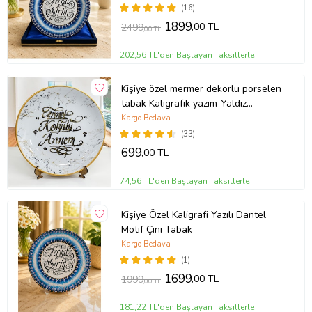
(16)
1899
,00 TL
2499
,00 TL
202,56 TL'den Başlayan Taksitlerle
Kişiye özel mermer dekorlu porselen
tabak Kaligrafik yazım-Yaldız
Seçenekli (Gold)
Kargo Bedava
(33)
699
,00 TL
74,56 TL'den Başlayan Taksitlerle
Kişiye Özel Kaligrafi Yazılı Dantel
Motif Çini Tabak
Kargo Bedava
(1)
1699
,00 TL
1999
,00 TL
181,22 TL'den Başlayan Taksitlerle