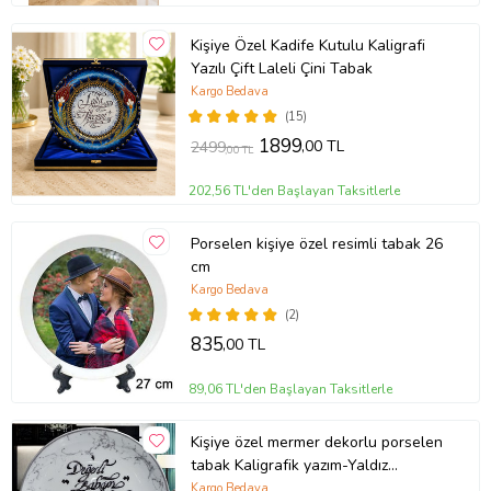
Kişiye Özel Kadife Kutulu Kaligrafi
Yazılı Çift Laleli Çini Tabak
Kargo Bedava
(15)
1899
,00 TL
2499
,00 TL
202,56 TL'den Başlayan Taksitlerle
Porselen kişiye özel resimli tabak 26
cm
Kargo Bedava
(2)
835
,00 TL
89,06 TL'den Başlayan Taksitlerle
Kişiye özel mermer dekorlu porselen
tabak Kaligrafik yazım-Yaldız
Seçenekli (Gümüş)
Kargo Bedava