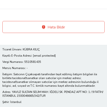
Hata Bildir
Ticaret Ünvanı: KÜBRA KILIÇ
Kayıtlı E-Posta Adresi:
[email protected]
Vergi Numarası: 5510581435
Mersis Numarası: -
İletişim: Satıcının Çiçeksepeti tarafından teyit edilmiş iletişim bilgileri ile
birlikte tacir/esnaf/sanatkar olan satıcılar için merkez adresi;
tacir/esnaf/sanatkar olmayan satıcılar için merkez adresinin bulunduğu il
bilgisi, ad, soyad ve T.C. kimlik numarası kayıt altında bulunmaktadır.
Adres: YAVUZ SULTAN SELİM MAH. İĞDELİ SK. PENDAZ APT NO: 1 / 9 FATİH/
İSTANBUL 1500046665/342/TUR
Şehir: İstanbul