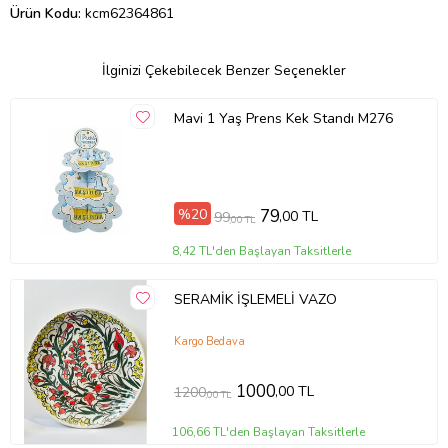
Ürün Kodu:
kcm62364861
İlginizi Çekebilecek Benzer Seçenekler
Mavi 1 Yaş Prens Kek Standı M276
%20
79
,00 TL
99
,00 TL
8,42 TL'den Başlayan Taksitlerle
SERAMİK İŞLEMELİ VAZO
Kargo Bedava
1000
,00 TL
1200
,00 TL
106,66 TL'den Başlayan Taksitlerle