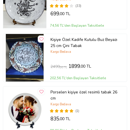
(33)
699
,00 TL
74,56 TL'den Başlayan Taksitlerle
Kişiye Özel Kadife Kutulu Buz Beyazı
25 cm Çini Tabak
Kargo Bedava
1899
,00 TL
2499
,00 TL
202,56 TL'den Başlayan Taksitlerle
Porselen kişiye özel resimli tabak 26
cm
Kargo Bedava
(1)
835
,00 TL