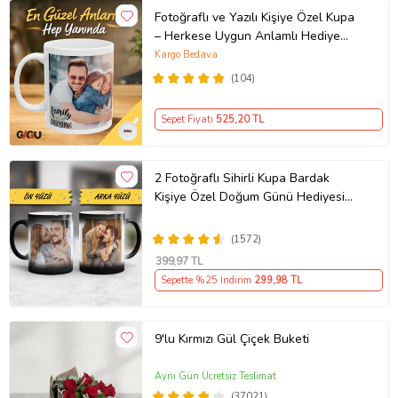
Fotoğraflı ve Yazılı Kişiye Özel Kupa
– Herkese Uygun Anlamlı Hediye
Porselen Baskılı Kupa (Beyaz)
Kargo Bedava
(104)
Sepet Fiyatı
525
,20 TL
2 Fotoğraflı Sihirli Kupa Bardak
Kişiye Özel Doğum Günü Hediyesi
Sevgiliye Hediye Anneye Babaya
Ablaya Abiye Kız Erkek Kardeşe
(1572)
Arkadaşa Resimli Günü Yıl Dönümü
399
,97 TL
Hediyesi
Sepette %25 İndirim
299
,98 TL
9'lu Kırmızı Gül Çiçek Buketi
Aynı Gün Ücretsiz Teslimat
(37021)