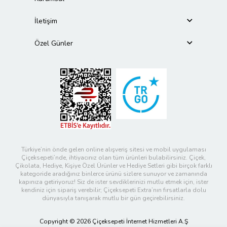
İletişim
Özel Günler
Türkiye’nin önde gelen online alışveriş sitesi ve mobil uygulaması
Çiçeksepeti’nde, ihtiyacınız olan tüm ürünleri bulabilirsiniz. Çiçek,
Çikolata, Hediye, Kişiye Özel Ürünler ve Hediye Setleri gibi birçok farklı
kategoride aradığınız binlerce ürünü sizlere sunuyor ve zamanında
kapınıza getiriyoruz! Siz de ister sevdiklerinizi mutlu etmek için, ister
kendiniz için sipariş verebilir; Çiçeksepeti Extra’nın fırsatlarla dolu
dünyasıyla tanışarak mutlu bir gün geçirebilirsiniz.
Copyright © 2026 Çiçeksepeti İnternet Hizmetleri A.Ş