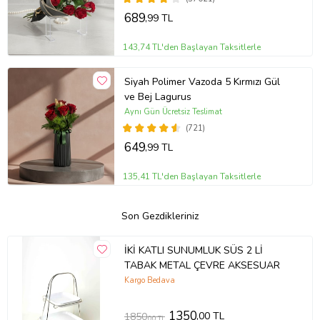
689
,99 TL
143,74 TL'den Başlayan Taksitlerle
Siyah Polimer Vazoda 5 Kırmızı Gül
ve Bej Lagurus
Aynı Gün Ücretsiz Teslimat
(721)
649
,99 TL
135,41 TL'den Başlayan Taksitlerle
Son Gezdikleriniz
İKİ KATLI SUNUMLUK SÜS 2 Lİ
TABAK METAL ÇEVRE AKSESUAR
Kargo Bedava
1350
,00 TL
1850
,00 TL