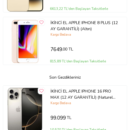
6613,22 TL'den Başlayan Taksitlerle
İKİNCİ EL APPLE IPHONE 8 PLUS (12
AY GARANTİLİ) (Altın)
Kargo Bedava
7649
,00 TL
815,89 TL'den Başlayan Taksitlerle
Son Gezdikleriniz
İKİNCİ EL APPLE IPHONE 16 PRO
MAX (12 AY GARANTİLİ) (Naturel
Titanyum)
Kargo Bedava
99.099
TL
10.570 TL'den Başlayan Taksitlerle