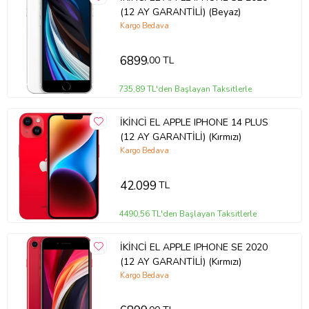
(12 AY GARANTİLİ) (Beyaz)
Güvenli paketleme
Kargo Bedava
Hızlı kargo
Aynı gün / ertesi gün gönderim
6899
,00 TL
ℹ️ Önemli Bilgilendirme
735,89 TL'den Başlayan Taksitlerle
Ürünler
ikinci el
kategorisindedir
Kozmetik durumda hafif kullanım izleri bulunabilir
İKİNCİ EL APPLE IPHONE 14 PLUS
(12 AY GARANTİLİ) (Kırmızı)
Görseller
temsilidir
, gönderilen ürünle birebir aynı olmayabilir
Kargo Bedava
Garanti belgesi ürünle birlikte gönderilmektedir
🔒 Güvenli Alışveriş
42.099
TL
Yasal mevzuata uygun
4490,56 TL'den Başlayan Taksitlerle
Faturalı ve garantili satış
Satış sonrası destek hizmeti
İKİNCİ EL APPLE IPHONE SE 2020
(12 AY GARANTİLİ) (Kırmızı)
Ürün Kodu:
kcm11648644
Kargo Bedava