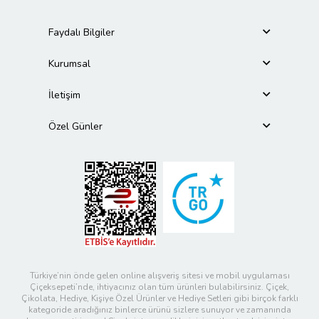
Faydalı Bilgiler
Kurumsal
İletişim
Özel Günler
Türkiye’nin önde gelen online alışveriş sitesi ve mobil uygulaması
Çiçeksepeti’nde, ihtiyacınız olan tüm ürünleri bulabilirsiniz. Çiçek,
Çikolata, Hediye, Kişiye Özel Ürünler ve Hediye Setleri gibi birçok farklı
kategoride aradığınız binlerce ürünü sizlere sunuyor ve zamanında