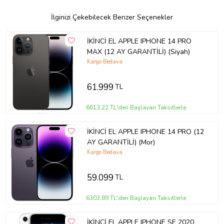
IMEI kaydı yapılmış, yasal ürün
İlginizi Çekebilecek Benzer Seçenekler
Şarj, ses, kamera, ekran, tuşlar ve bağlantı testleri yapılmıştır
🔧 Yenileme & Kontrol Süreci
İKİNCİ EL APPLE IPHONE 14 PRO
Cihazlar uzman teknik ekip tarafından kontrol edilir
MAX (12 AY GARANTİLİ) (Siyah)
Kargo Bedava
Gerekli görülen parçalarda onarım veya parça değişimi yapılır
Yazılımsal ve donanımsal testlerden geçirilir
61.999
TL
Temizlik ve paketleme sonrası satışa sunulur
6613,22 TL'den Başlayan Taksitlerle
🔋 Batarya Durumu
Batarya performansı test edilmiştir
İKİNCİ EL APPLE IPHONE 14 PRO (12
Sağlık durumu kullanım için uygundur
AY GARANTİLİ) (Mor)
Gereken durumlarda batarya yenilenmiştir
Kargo Bedava
📦 Kutu & İçerik
59.099
TL
Cihaz
Şarj kablosu
6303,89 TL'den Başlayan Taksitlerle
(Orijinal kutu bulunmayabilir)
İKİNCİ EL APPLE IPHONE SE 2020
🚚 Kargo & Teslimat