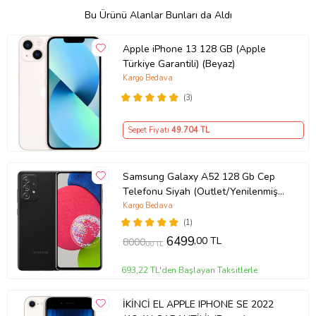
Bu Ürünü Alanlar Bunları da Aldı
Apple iPhone 13 128 GB (Apple
Türkiye Garantili) (Beyaz)
Kargo Bedava
(3)
Sepet Fiyatı
49.704
TL
Samsung Galaxy A52 128 Gb Cep
Telefonu Siyah (Outlet/Yenilenmiş-
ikinciel)
Kargo Bedava
(1)
6499
,00 TL
8000
,00 TL
693,22 TL'den Başlayan Taksitlerle
İKİNCİ EL APPLE IPHONE SE 2022