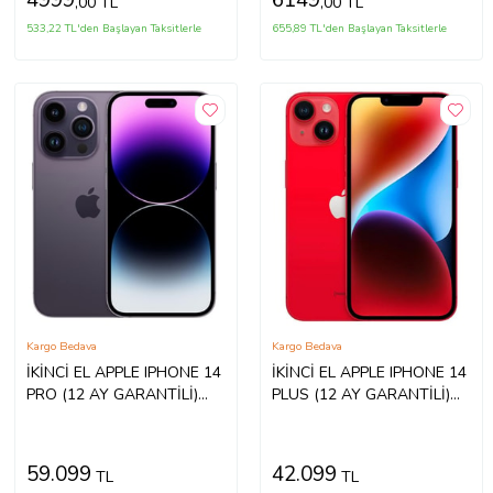
4999
6149
,00 TL
,00 TL
533,22 TL'den Başlayan Taksitlerle
655,89 TL'den Başlayan Taksitlerle
Kargo Bedava
Kargo Bedava
İKİNCİ EL APPLE IPHONE 14
İKİNCİ EL APPLE IPHONE 14
PRO (12 AY GARANTİLİ)
PLUS (12 AY GARANTİLİ)
(Mor)
(Kırmızı)
59.099
42.099
TL
TL