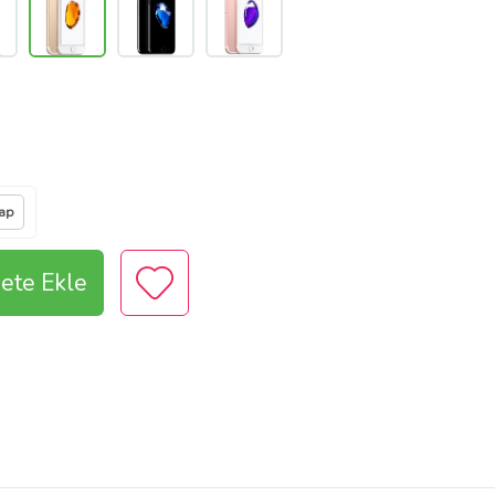
vap
ete Ekle