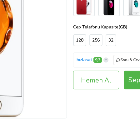
Cep Telefonu Kapasite(GB)
128
256
32
hızlasat
9,3
Soru & Ce
Sep
Hemen Al