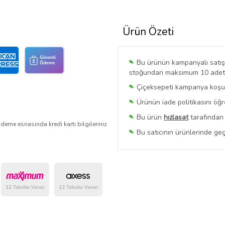
Ürün Özeti
Bu ürünün kampanyalı satışı 
stoğundan maksimum 10 adet sa
Çiçeksepeti kampanya koşull
Ürünün iade politikasını öğ
Bu ürün
hızlasat
tarafından 
deme esnasında kredi kartı bilgileriniz
Bu satıcının ürünlerinde geç
Bu Satıcının
Tüm Ürünlerini
Ürün sayfasında gördüğünüz f
belirlenmektedir.