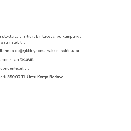
stoklarla sınırlıdır. Bir tüketici bu kampanya
tın alabilir.
arında değişiklik yapma hakkını saklı tutar.
renmek için
tıklayın.
gönderilecektir.
erli
350,00 TL Üzeri Kargo Bedava
 Görüntüle
iyat bilgileri, satıcı tarafından