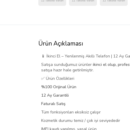
Ürün Açıklaması
📱 İkinci El – Yenilenmiş Akıllı Telefon | 12 Ay Gar
Satışa sunduğumuz ürünler
ikinci el olup, profe
satışa hazır hale getirilmiştir.
✅ Ürün Özellikleri
%100 Orijinal Ürün
12 Ay Garantili
Faturalı Satış
Tüm fonksiyonları eksiksiz çalışır
Kozmetik durumu temiz / çok iyi seviyededir
IMEI kaydı yapılmış, yasal ürün