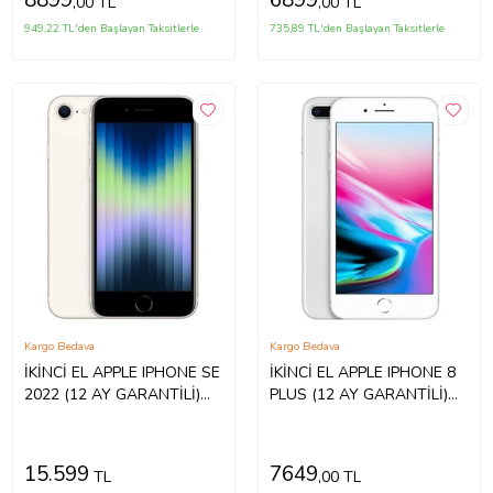
8899
6899
,00 TL
,00 TL
949,22 TL'den Başlayan Taksitlerle
735,89 TL'den Başlayan Taksitlerle
Kargo Bedava
Kargo Bedava
İKİNCİ EL APPLE IPHONE SE
İKİNCİ EL APPLE IPHONE 8
2022 (12 AY GARANTİLİ)
PLUS (12 AY GARANTİLİ)
(Beyaz)
(Gümüş)
15.599
7649
TL
,00 TL