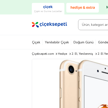
Çiçek ve Gurme Lezzetler
Çiçek
Yenilebilir Çiçek
Doğum Günü
Gönde
Çiçeksepeti.com
Hediye
2. El, Yenilenmiş
2. El Ye