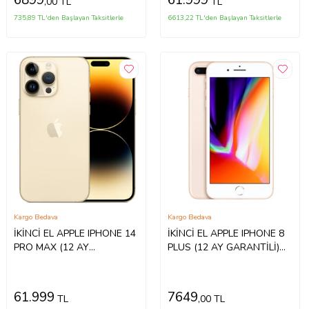
6899
61.999
,00 TL
TL
735,89 TL'den Başlayan Taksitlerle
6613,22 TL'den Başlayan Taksitlerle
Kargo Bedava
Kargo Bedava
İKİNCİ EL APPLE IPHONE 14
İKİNCİ EL APPLE IPHONE 8
PRO MAX (12 AY
PLUS (12 AY GARANTİLİ)
GARANTİLİ) (Altın)
(Altın)
61.999
7649
TL
,00 TL