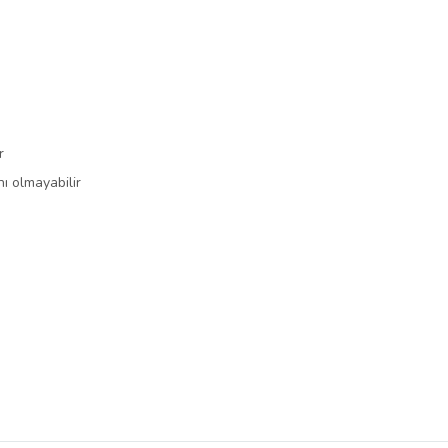
r
nı olmayabilir