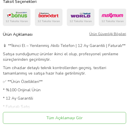
Taksit Seçenekleri
Ürün Açıklaması
Ürün Güvenliği Bilgileri
📱 **İkinci El – Yenilenmiş Akıllı Telefon | 12 Ay Garantili | Faturalı**
Satışa sunduğumuz ürünler ikinci el olup, profesyonel yenileme
süreçlerinden geçirilmiştir.
Tüm cihazlar detaylı teknik kontrollerden geçmiş, testleri
tamamlanmış ve satışa hazır hale getirilmiştir.
✅ **Ürün Özellikleri**
* %100 Orijinal Ürün
* 12 Ay Garantili
* Faturalı Satış
* Tüm fonksiyonları eksiksiz çalışır
Tüm Açıklamayı Gör
* Kozmetik durumu temiz / çok iyi seviyededir