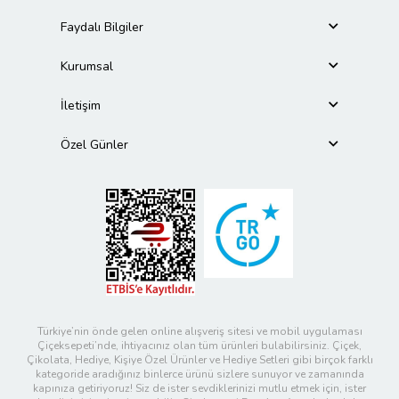
Faydalı Bilgiler
Kurumsal
İletişim
Özel Günler
Türkiye’nin önde gelen online alışveriş sitesi ve mobil uygulaması
Çiçeksepeti’nde, ihtiyacınız olan tüm ürünleri bulabilirsiniz. Çiçek,
Çikolata, Hediye, Kişiye Özel Ürünler ve Hediye Setleri gibi birçok farklı
kategoride aradığınız binlerce ürünü sizlere sunuyor ve zamanında
kapınıza getiriyoruz! Siz de ister sevdiklerinizi mutlu etmek için, ister