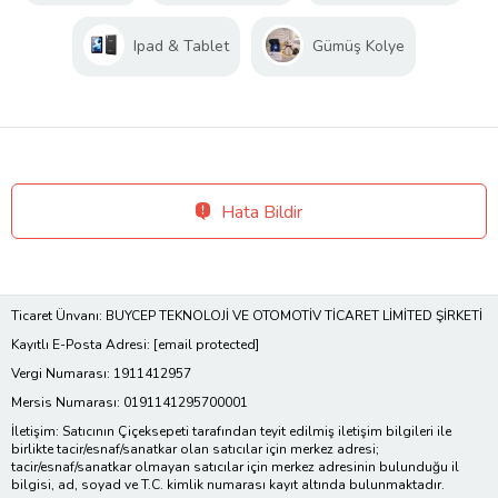
Ipad & Tablet
Gümüş Kolye
Hata Bildir
Ticaret Ünvanı: BUYCEP TEKNOLOJİ VE OTOMOTİV TİCARET LİMİTED ŞİRKETİ
Kayıtlı E-Posta Adresi:
[email protected]
Vergi Numarası: 1911412957
Mersis Numarası: 0191141295700001
İletişim: Satıcının Çiçeksepeti tarafından teyit edilmiş iletişim bilgileri ile
birlikte tacir/esnaf/sanatkar olan satıcılar için merkez adresi;
tacir/esnaf/sanatkar olmayan satıcılar için merkez adresinin bulunduğu il
bilgisi, ad, soyad ve T.C. kimlik numarası kayıt altında bulunmaktadır.