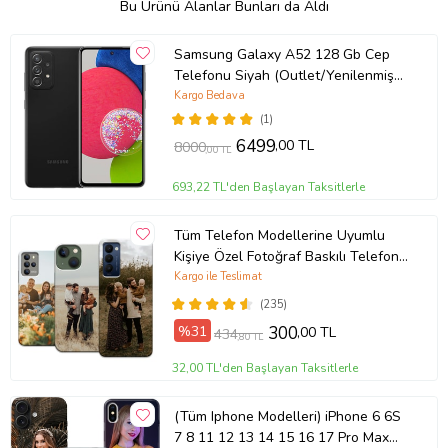
Bu Ürünü Alanlar Bunları da Aldı
Samsung Galaxy A52 128 Gb Cep
Telefonu Siyah (Outlet/Yenilenmiş-
ikinciel)
Kargo Bedava
(1)
6499
,00 TL
8000
,00 TL
693,22 TL'den Başlayan Taksitlerle
Tüm Telefon Modellerine Uyumlu
Kişiye Özel Fotoğraf Baskılı Telefon
Kılıfı
Kargo ile Teslimat
(235)
%31
300
,00 TL
434
,80 TL
32,00 TL'den Başlayan Taksitlerle
(Tüm Iphone Modelleri) iPhone 6 6S
7 8 11 12 13 14 15 16 17 Pro Max