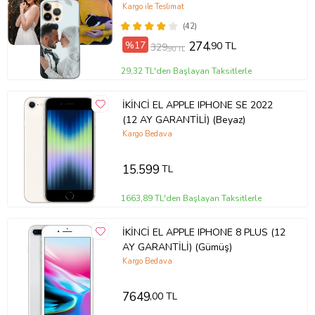
Plus Mini Kişiye Özel Resimli
Kargo ile Teslimat
Fotoğraflı Kılıf
(42)
%17
274
,90 TL
329
,90 TL
29,32 TL'den Başlayan Taksitlerle
İKİNCİ EL APPLE IPHONE SE 2022
(12 AY GARANTİLİ) (Beyaz)
Kargo Bedava
15.599
TL
1663,89 TL'den Başlayan Taksitlerle
İKİNCİ EL APPLE IPHONE 8 PLUS (12
AY GARANTİLİ) (Gümüş)
Kargo Bedava
7649
,00 TL