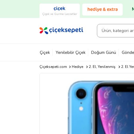
Çiçek ve Gurme Lezzetler
Çiçek
Yenilebilir Çiçek
Doğum Günü
Gönde
Çiçeksepeti.com
Hediye
2. El, Yenilenmiş
2. El Ye