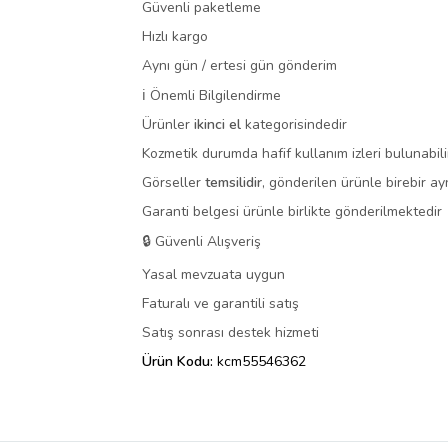
Güvenli paketleme
Hızlı kargo
Aynı gün / ertesi gün gönderim
ℹ️ Önemli Bilgilendirme
Ürünler
ikinci el
kategorisindedir
Kozmetik durumda hafif kullanım izleri bulunabili
Görseller
temsilidir
, gönderilen ürünle birebir ay
Garanti belgesi ürünle birlikte gönderilmektedir
🔒 Güvenli Alışveriş
Yasal mevzuata uygun
Faturalı ve garantili satış
Satış sonrası destek hizmeti
Ürün Kodu:
kcm55546362