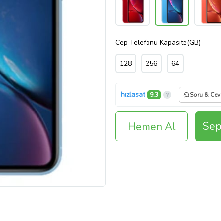
Cep Telefonu Kapasite(GB)
128
256
64
hızlasat
9,3
Soru & Ce
Sep
Hemen Al