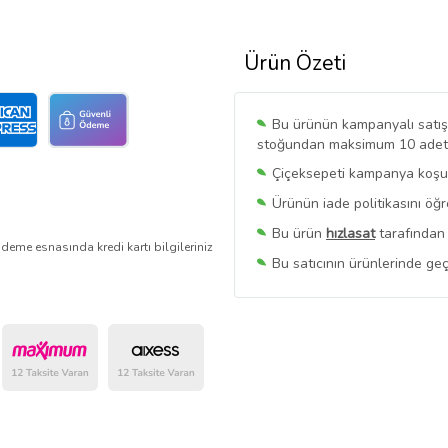
Ürün Özeti
Bu ürünün kampanyalı satışı 
stoğundan maksimum 10 adet sa
Çiçeksepeti kampanya koşull
Ürünün iade politikasını öğ
Bu ürün
hızlasat
tarafından 
deme esnasında kredi kartı bilgileriniz
Bu satıcının ürünlerinde geç
Bu Satıcının
Tüm Ürünlerini
Ürün sayfasında gördüğünüz f
belirlenmektedir.