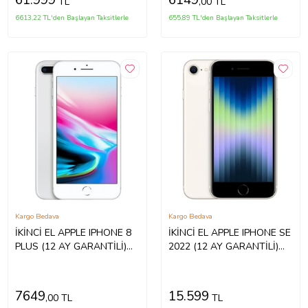
61.999
6149
TL
,00 TL
6613,22 TL'den Başlayan Taksitlerle
655,89 TL'den Başlayan Taksitlerle
Kargo Bedava
Kargo Bedava
İKİNCİ EL APPLE IPHONE 8
İKİNCİ EL APPLE IPHONE SE
PLUS (12 AY GARANTİLİ)
2022 (12 AY GARANTİLİ)
(Gümüş)
(Beyaz)
7649
15.599
,00 TL
TL