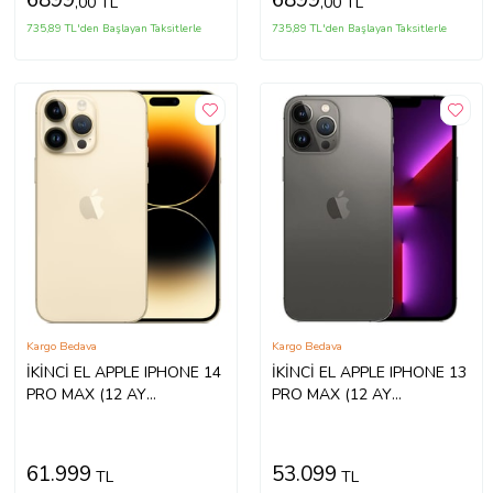
6899
6899
,00 TL
,00 TL
735,89 TL'den Başlayan Taksitlerle
735,89 TL'den Başlayan Taksitlerle
Kargo Bedava
Kargo Bedava
İKİNCİ EL APPLE IPHONE 14
İKİNCİ EL APPLE IPHONE 13
PRO MAX (12 AY
PRO MAX (12 AY
GARANTİLİ) (Altın)
GARANTİLİ) (Siyah)
61.999
53.099
TL
TL