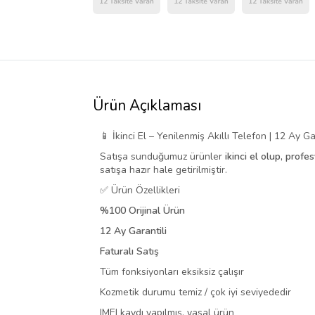
Ürün Açıklaması
📱 İkinci El – Yenilenmiş Akıllı Telefon | 12 Ay Gar
Satışa sunduğumuz ürünler
ikinci el olup, profe
satışa hazır hale getirilmiştir.
✅ Ürün Özellikleri
%100 Orijinal Ürün
12 Ay Garantili
Faturalı Satış
Tüm fonksiyonları eksiksiz çalışır
Kozmetik durumu temiz / çok iyi seviyededir
IMEI kaydı yapılmış, yasal ürün