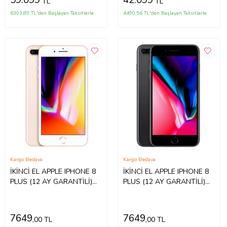
59.099
42.099
TL
TL
6303,89 TL'den Başlayan Taksitlerle
4490,56 TL'den Başlayan Taksitlerle
Kargo Bedava
Kargo Bedava
İKİNCİ EL APPLE IPHONE 8
İKİNCİ EL APPLE IPHONE 8
PLUS (12 AY GARANTİLİ)
PLUS (12 AY GARANTİLİ)
(Altın)
(Siyah)
7649
7649
,00 TL
,00 TL