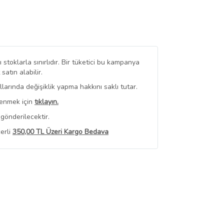
stoklarla sınırlıdır. Bir tüketici bu kampanya
tın alabilir.
arında değişiklik yapma hakkını saklı tutar.
renmek için
tıklayın.
gönderilecektir.
erli
350,00 TL Üzeri Kargo Bedava
 Görüntüle
iyat bilgileri, satıcı tarafından