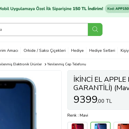
rim Amacı
Orkide / Saksı Çiçekleri
Hediye
Hediye Setleri
Kişi
nilenmiş Elektronik Ürünler
Yenilenmiş Cep Telefonu
İKİNCİ EL APPLE
GARANTİLİ) (Mav
9399
,00 TL
Renk
: Mavi