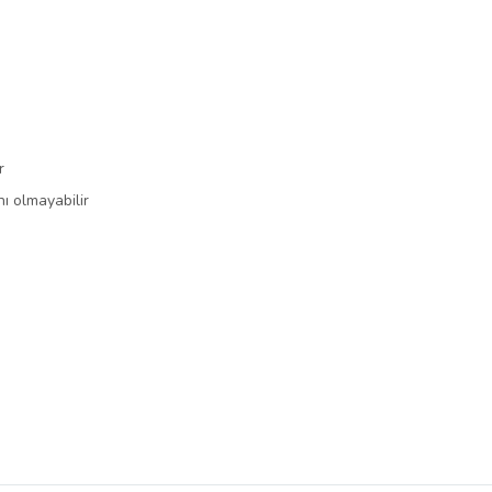
r
nı olmayabilir