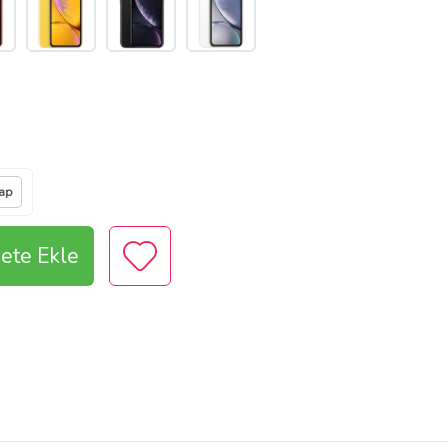
vap
ete Ekle