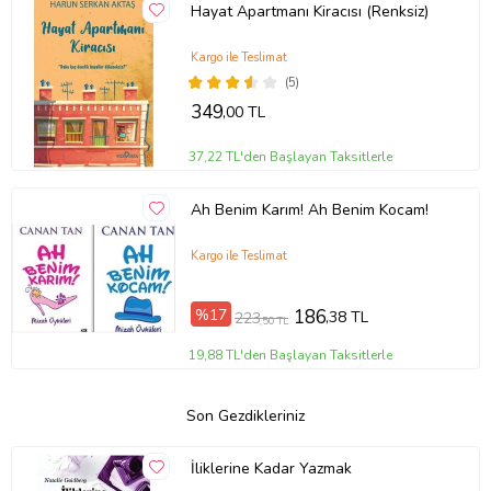
Hayat Apartmanı Kiracısı (Renksiz)
Kargo ile Teslimat
(5)
349
,00 TL
37,22 TL'den Başlayan Taksitlerle
Ah Benim Karım! Ah Benim Kocam!
Kargo ile Teslimat
%17
186
,38 TL
223
,50 TL
19,88 TL'den Başlayan Taksitlerle
Son Gezdikleriniz
İliklerine Kadar Yazmak