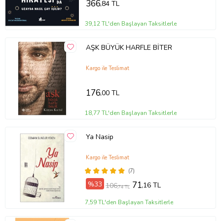
366
,84 TL
39,12 TL'den Başlayan Taksitlerle
AŞK BÜYÜK HARFLE BİTER
Kargo ile Teslimat
176
,00 TL
18,77 TL'den Başlayan Taksitlerle
Ya Nasip
Kargo ile Teslimat
(7)
%33
71
,16 TL
106
,74 TL
7,59 TL'den Başlayan Taksitlerle