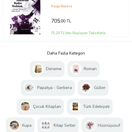
Kargo Bedava
705
,00 TL
75,20 TL'den Başlayan Taksitlerle
Daha Fazla Kategori
Deneme
Roman
Papatya - Gerbera
Güller
Çocuk Kitapları
Türk Edebiyatı
Kupa
Kitap Setler
Hüsnüyusuf