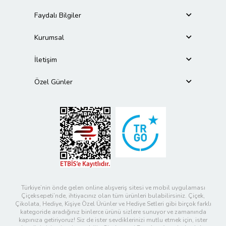
Faydalı Bilgiler
Kurumsal
İletişim
Özel Günler
Türkiye’nin önde gelen online alışveriş sitesi ve mobil uygulaması
Çiçeksepeti’nde, ihtiyacınız olan tüm ürünleri bulabilirsiniz. Çiçek,
Çikolata, Hediye, Kişiye Özel Ürünler ve Hediye Setleri gibi birçok farklı
kategoride aradığınız binlerce ürünü sizlere sunuyor ve zamanında
kapınıza getiriyoruz! Siz de ister sevdiklerinizi mutlu etmek için, ister