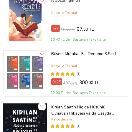
N’apcam Şimdi?
Kargo ile Teslimat
%7
97
,50 TL
105
,00 TL
10,40 TL'den Başlayan Taksitlerle
Bilsem Mülakat 5 li Deneme 3.Sınıf
Kargo ile Teslimat
(1)
%25
300
,00 TL
400
,00 TL
32,00 TL'den Başlayan Taksitlerle
Kırılan Saatin Hiç de Hüzünlü
Olmayan Hikayesi ya da Uzayda
Nasıl Çay İçilir?
Kargo Bedava
(1)