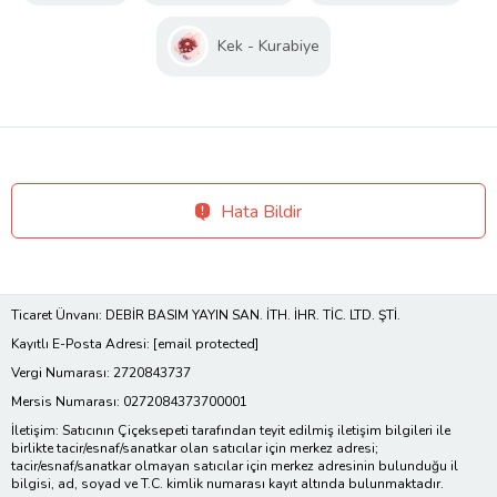
Kek - Kurabiye
Hata Bildir
Ticaret Ünvanı: DEBİR BASIM YAYIN SAN. İTH. İHR. TİC. LTD. ŞTİ.
Kayıtlı E-Posta Adresi:
[email protected]
Vergi Numarası: 2720843737
Mersis Numarası: 0272084373700001
İletişim: Satıcının Çiçeksepeti tarafından teyit edilmiş iletişim bilgileri ile
birlikte tacir/esnaf/sanatkar olan satıcılar için merkez adresi;
tacir/esnaf/sanatkar olmayan satıcılar için merkez adresinin bulunduğu il
bilgisi, ad, soyad ve T.C. kimlik numarası kayıt altında bulunmaktadır.