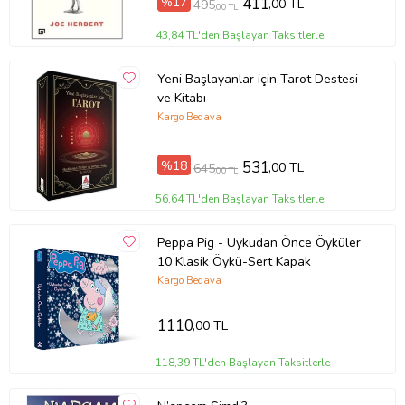
%17
411
,00 TL
495
,00 TL
Tanıtım Metni
43,84 TL'den Başlayan Taksitlerle
Baskı Boyutu
13,50 x 19,50 cm
Baskı Sayısı
1. Baskı
Yeni Başlayanlar için Tarot Destesi
Baskı Tarihi
2023
ve Kitabı
Çevirmen
Natalie Goldberg
Kargo Bedava
Cilt Tipi
Ciltsiz
Kağıt Cinsi
2. Hamur
Sayfa Sayısı
232
%18
531
,00 TL
645
Yayın Dili
Türkçe
,00 TL
Yazar
Natalie Goldberg
56,64 TL'den Başlayan Taksitlerle
Ürün Kodu:
kcm32321529
Peppa Pig - Uykudan Önce Öyküler
10 Klasik Öykü-Sert Kapak
Kargo Bedava
1110
,00 TL
118,39 TL'den Başlayan Taksitlerle