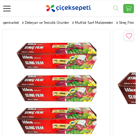
Süpermarket
Deterjan ve Temizlik Ürünleri
Mutfak Sarf Malzemeleri
Streç Film