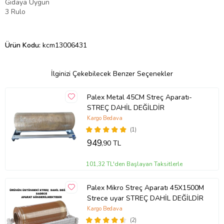
Gıdaya Uygun
3 Rulo
Ürün Kodu:
kcm13006431
İlginizi Çekebilecek Benzer Seçenekler
Palex Metal 45CM Streç Aparatı-
STREÇ DAHİL DEĞİLDİR
Kargo Bedava
(1)
949
,90 TL
101,32 TL'den Başlayan Taksitlerle
Palex Mikro Streç Aparatı 45X1500M
Strece uyar STREÇ DAHİL DEĞİLDİR
Kargo Bedava
(2)