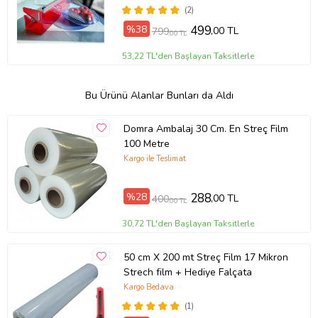
(2)
%38
499
,00 TL
799
,00 TL
53,22 TL'den Başlayan Taksitlerle
Bu Ürünü Alanlar Bunları da Aldı
Domra Ambalaj 30 Cm. En Streç Film
100 Metre
Kargo ile Teslimat
%28
288
,00 TL
400
,00 TL
30,72 TL'den Başlayan Taksitlerle
50 cm X 200 mt Streç Film 17 Mikron
Strech film + Hediye Falçata
Kargo Bedava
(1)