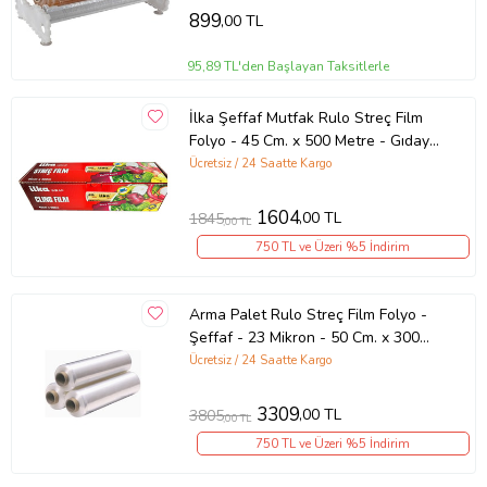
899
,00 TL
95,89 TL'den Başlayan Taksitlerle
İlka Şeffaf Mutfak Rulo Streç Film
Folyo - 45 Cm. x 500 Metre - Gıdaya
Uygun - 1 Paket
Ücretsiz / 24 Saatte Kargo
1604
,00 TL
1845
,00 TL
750 TL ve Üzeri %5 İndirim
Arma Palet Rulo Streç Film Folyo -
Şeffaf - 23 Mikron - 50 Cm. x 300
Metre - 3000 Gr. - 3 Adet
Ücretsiz / 24 Saatte Kargo
3309
,00 TL
3805
,00 TL
750 TL ve Üzeri %5 İndirim