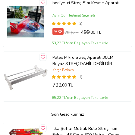
hediye-ci Streç Film Kesme Aparatı
Aynı Gün Teslimat Seçeneği
(2)
%38
499
,00 TL
799
,00 TL
53,22 TL'den Başlayan Taksitlerle
Palex Mikro Streç Aparatı 35CM
Beyaz-STREÇ DAHİL DEĞİLDİR
Kargo Bedava
(1)
799
,00 TL
85,22 TL'den Başlayan Taksitlerle
Son Gezdikleriniz
İlka Şeffaf Mutfak Rulo Streç Film
Folyo - 45 Cm. x 500 Metre - Gıdaya