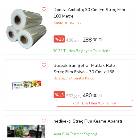
Domra Ambalaj 30 Cm. En Streç Film
100 Metre
Kargo ile Teslimat
%28
288
,00 TL
400
,00 TL
30,72 TL'den Başlayan Taksitlerle
Burpak Sarı Şeffaf Mutfak Rulo
Streç Film Folyo - 30 Cm. x 166
Metre - 9 Mikron - Gıdaya Uygun
Ücretsiz / 24 Saatte Kargo
%13
480
,00 TL
552
,00 TL
750 TL ve Üzeri %5 İndirim
hediye-ci Streç Film Kesme Aparatı
Aynı Gün Teslimat Seçeneği