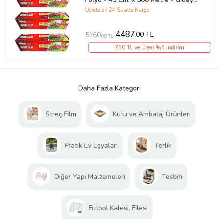
Uygun - 3 Paket
Ücretsiz / 24 Saatte Kargo
4487
,00 TL
5160
,00 TL
750 TL ve Üzeri %5 İndirim
Daha Fazla Kategori
Streç Film
Kutu ve Ambalaj Ürünleri
Pratik Ev Eşyaları
Terlik
Diğer Yapı Malzemeleri
Tesbih
Futbol Kalesi, Filesi