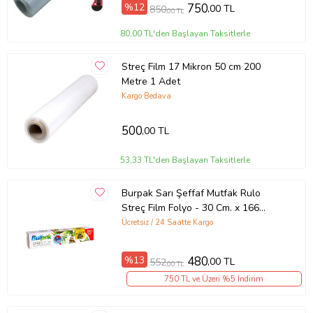
%12
750
,00 TL
850
,00 TL
80,00 TL'den Başlayan Taksitlerle
Streç Film 17 Mikron 50 cm 200
Metre 1 Adet
Kargo Bedava
500
,00 TL
53,33 TL'den Başlayan Taksitlerle
Burpak Sarı Şeffaf Mutfak Rulo
Streç Film Folyo - 30 Cm. x 166
Metre - 9 Mikron - Gıdaya Uygun
Ücretsiz / 24 Saatte Kargo
%13
480
,00 TL
552
,00 TL
750 TL ve Üzeri %5 İndirim