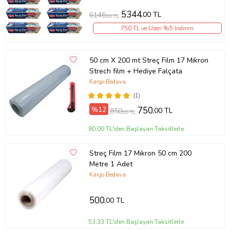
5344
,00 TL
6146
,00 TL
750 TL ve Üzeri %5 İndirim
50 cm X 200 mt Streç Film 17 Mikron
Strech film + Hediye Falçata
Kargo Bedava
(1)
%12
750
,00 TL
850
,00 TL
80,00 TL'den Başlayan Taksitlerle
Streç Film 17 Mikron 50 cm 200
Metre 1 Adet
Kargo Bedava
500
,00 TL
53,33 TL'den Başlayan Taksitlerle