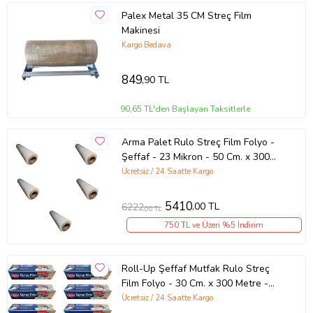
Palex Metal 35 CM Streç Film
Makinesi
Kargo Bedava
849
,90 TL
90,65 TL'den Başlayan Taksitlerle
Arma Palet Rulo Streç Film Folyo -
Şeffaf - 23 Mikron - 50 Cm. x 300
Metre - 3000 Gr. - 5 Adet
Ücretsiz / 24 Saatte Kargo
5410
,00 TL
6222
,00 TL
750 TL ve Üzeri %5 İndirim
Roll-Up Şeffaf Mutfak Rulo Streç
Film Folyo - 30 Cm. x 300 Metre -
Gıdaya Uygun - 10 Paket
Ücretsiz / 24 Saatte Kargo