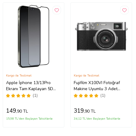
Kargo ile Teslimat
Kargo ile Teslimat
Apple İphone 13/13Pro
Fujifilm X100VI Fotoğraf
Ekranı Tam Kaplayan 5D
Makine Uyumlu 3 Adet
Ekran Koruyucu
Şeffaf Ekran koruyucu Nano
(1)
(1)
Jelatin
149
319
,90 TL
,90 TL
15,98 TL'den Başlayan Taksitlerle
34,12 TL'den Başlayan Taksitlerle