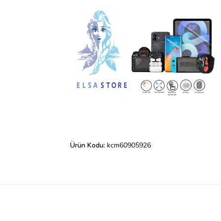
Ürün Kodu:
kcm60905926