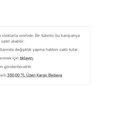
stoklarla sınırlıdır. Bir tüketici bu kampanya
tın alabilir.
arında değişiklik yapma hakkını saklı tutar.
renmek için
tıklayın.
n gönderilecektir.
erli
350,00 TL Üzeri Kargo Bedava
 Görüntüle
iyat bilgileri, satıcı tarafından