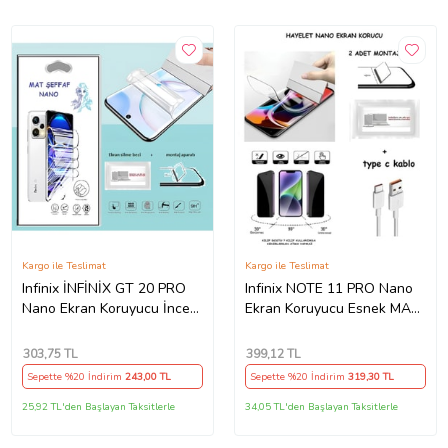
Kargo ile Teslimat
Kargo ile Teslimat
Infinix İNFİNİX GT 20 PRO
Infinix NOTE 11 PRO Nano
Nano Ekran Koruyucu İnce
Ekran Koruyucu Esnek MAT
Esnek MAT Şeffaf
HAYALET + Type C Kablo
303
,75 TL
399
,12 TL
Sepette %20 İndirim
243
,00 TL
Sepette %20 İndirim
319
,30 TL
25,92 TL'den Başlayan Taksitlerle
34,05 TL'den Başlayan Taksitlerle