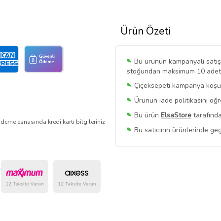
Ürün Özeti
Bu ürünün kampanyalı satışı 
stoğundan maksimum 10 adet sa
Çiçeksepeti kampanya koşull
Ürünün iade politikasını öğ
Bu ürün
ElsaStore
tarafında
deme esnasında kredi kartı bilgileriniz
Bu satıcının ürünlerinde geç
Bu Satıcının
Tüm Ürünlerini
Ürün sayfasında gördüğünüz f
belirlenmektedir.