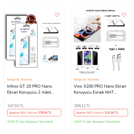
Kargo ile Teslimat
Kargo ile Teslimat
Infinix GT 20 PRO Nano
Vivo X200 PRO Nano Ekran
Ekran Koruyucu 2 Adet
Koruyucu Esnek MAT
Ultra İNCE Esnek Nano Hd
HAYALET + Type C Kablo
Şeffaf
347
,50 TL
399
,12 TL
Sepette %20 İndirim
278
,00 TL
Sepette %20 İndirim
319
,30 TL
29,65 TL'den Başlayan Taksitlerle
34,05 TL'den Başlayan Taksitlerle