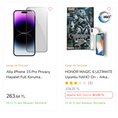
Kargo ile Teslimat
Kargo ile Teslimat
Ally iPhone 15 Pro Privacy
HONOR MAGİC 6 ULTİMATE
Hayalet Full Koruma
Uyumlu NANO Ön - Arka
Tempered Cam Ekran
360 Full Kaplama Hd Ekran
(1)
Koruyucu (Siyah)
Koruyucu Darbe Emici -
376
,25 TL
MAXXPRO
263
Sepette %20 İndirim
301
,00 TL
,64 TL
28,12 TL'den Başlayan Taksitlerle
32,10 TL'den Başlayan Taksitlerle