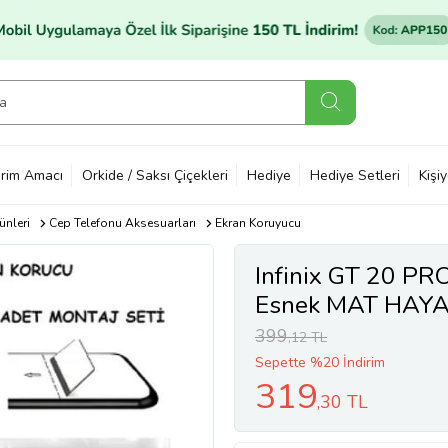
rim Amacı
Orkide / Saksı Çiçekleri
Hediye
Hediye Setleri
Kişi
ünleri
Cep Telefonu Aksesuarları
Ekran Koruyucu
Infinix GT 20 PR
Esnek MAT HAYAL
399
,12 TL
Sepette %20 İndirim
319
,30 TL