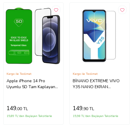
Kargo ile Teslimat
Kargo ile Teslimat
Apple iPhone 14 Pro
BİNANO EXTREME VIVO
Uyumlu 5D Tam Kaplayan
Y35 NANO EKRAN
Temperli Cam Ekran
KORUYUCU
Koruyucu
149
149
,00 TL
,90 TL
15,89 TL'den Başlayan Taksitlerle
15,98 TL'den Başlayan Taksitlerle