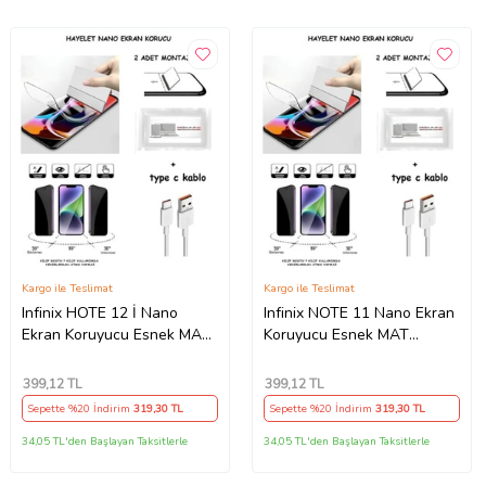
Kargo ile Teslimat
Kargo ile Teslimat
Infinix HOTE 12 İ Nano
Infinix NOTE 11 Nano Ekran
Ekran Koruyucu Esnek MAT
Koruyucu Esnek MAT
HAYALET + Type C Kablo
HAYALET + Type C Kablo
399
,12 TL
399
,12 TL
Sepette %20 İndirim
319
,30 TL
Sepette %20 İndirim
319
,30 TL
34,05 TL'den Başlayan Taksitlerle
34,05 TL'den Başlayan Taksitlerle