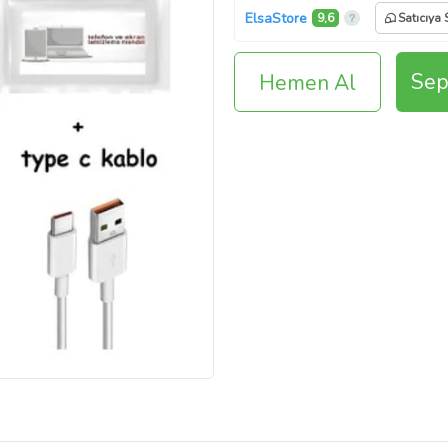
ElsaStore
9,6
Satıcıya 
Sep
Hemen Al