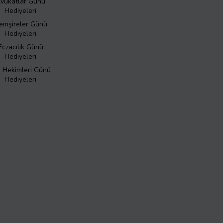
vukatlar Günü
Hediyeleri
emşireler Günü
Hediyeleri
Eczacılık Günü
Hediyeleri
ş Hekimleri Günü
Hediyeleri