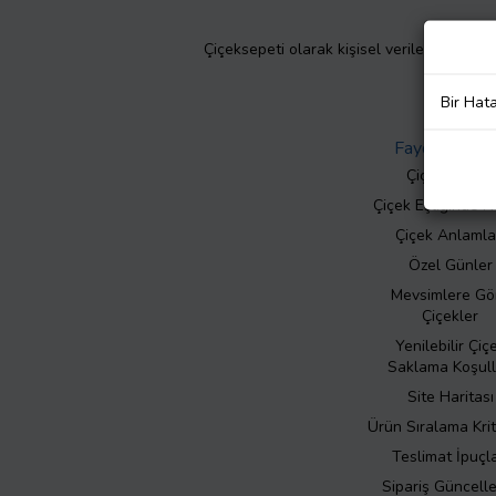
Çiçeksepeti olarak kişisel verilerinizin giz
Bir Hat
Faydalı Bilgil
Çiçek Bakımı
Çiçek Eşliğinde N
Çiçek Anlamla
Özel Günler
Mevsimlere Gö
Çiçekler
Yenilebilir Çiç
Saklama Koşull
Site Haritası
Ürün Sıralama Krit
Teslimat İpuçla
Sipariş Güncell