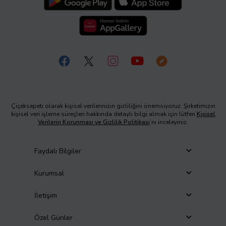
Çiçeksepeti olarak kişisel verilerinizin gizliliğini önemsiyoruz. Şirketimizin
kişisel veri işleme süreçleri hakkında detaylı bilgi almak için lütfen
Kişisel
Verilerin Korunması ve Gizlilik Politikası
’nı inceleyiniz.
Faydalı Bilgiler
Kurumsal
İletişim
Özel Günler