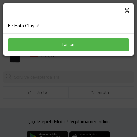
Bir Hata Oluştu!
İnfinix Zero 30 4G Kılıf Slim Soft Silikon Siyah
Tamam
219,90 TL
%9
199,
90 TL
Filtrele
Sırala
Çiçeksepeti Mobil Uygulamamızı İndirin