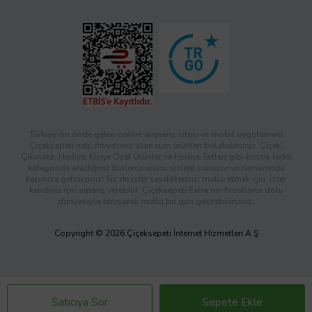
Türkiye’nin önde gelen online alışveriş sitesi ve mobil uygulaması
Çiçeksepeti’nde, ihtiyacınız olan tüm ürünleri bulabilirsiniz. Çiçek,
Çikolata, Hediye, Kişiye Özel Ürünler ve Hediye Setleri gibi birçok farklı
kategoride aradığınız binlerce ürünü sizlere sunuyor ve zamanında
kapınıza getiriyoruz! Siz de ister sevdiklerinizi mutlu etmek için, ister
kendiniz için sipariş verebilir; Çiçeksepeti Extra’nın fırsatlarla dolu
dünyasıyla tanışarak mutlu bir gün geçirebilirsiniz.
Copyright © 2026 Çiçeksepeti İnternet Hizmetleri A.Ş
Satıcıya Sor
Sepete Ekle