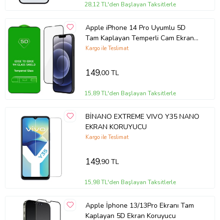
Kolay Kurulum: Tiknal Esnek Nano Kırılmaz Cam Ekran Koruyucu
28,12 TL'den Başlayan Taksitlerle
Film , kolay kurulum için özel olarak tasarlanmıştır. Ekranınızı
temizledikten sonra, koruyucuyu hızlıca ve düzgün bir şekilde
Apple iPhone 14 Pro Uyumlu 5D
yerleştirebilirsiniz.
Tam Kaplayan Temperli Cam Ekran
Koruyucu
Kargo ile Teslimat
Uyumlu Modeller: Tiknal Esnek Nano Kırılmaz Cam Ekran Koruyucu
Film modeline uyumludur, mükemmel koruma sağlar.
149
,00 TL
15,89 TL'den Başlayan Taksitlerle
Telefonunuzun değerini korumak ve ekranını uzun ömürlü kılmak
için Tiknal Esnek Nano Kırılmaz Cam Ekran Koruyucu Filmyu bugün
BİNANO EXTREME VIVO Y35 NANO
satın alın!
EKRAN KORUYUCU
Kargo ile Teslimat
149
,90 TL
15,98 TL'den Başlayan Taksitlerle
Apple İphone 13/13Pro Ekranı Tam
Kaplayan 5D Ekran Koruyucu