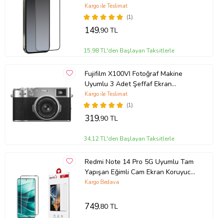
Ürün Kodu:
kcm90769334
Kargo ile Teslimat
(1)
149
,90 TL
15,98 TL'den Başlayan Taksitlerle
Fujifilm X100VI Fotoğraf Makine
Uyumlu 3 Adet Şeffaf Ekran
koruyucu Nano Jelatin
Kargo ile Teslimat
(1)
319
,90 TL
34,12 TL'den Başlayan Taksitlerle
Redmi Note 14 Pro 5G Uyumlu Tam
Yapışan Eğimli Cam Ekran Koruyucu
(Siyah)
Kargo Bedava
749
,80 TL