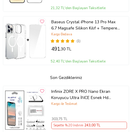
21,32 TL'den Başlayan Taksitlerle
Baseus Crystal iPhone 13 Pro Max
6.7 Magsafe Silikon Kılıf + Tempered
Ekran Koruyucu Set (Şeffaf)
Kargo Bedava
(1)
491
,30 TL
52,40 TL'den Başlayan Taksitlerle
Son Gezdikleriniz
Infinix ZORE X PRO Nano Ekran
Koruyucu Ultra İNCE Esnek Hd
Şeffaf
Kargo ile Teslimat
303
,75 TL
Sepette %20 İndirim
243
,00 TL