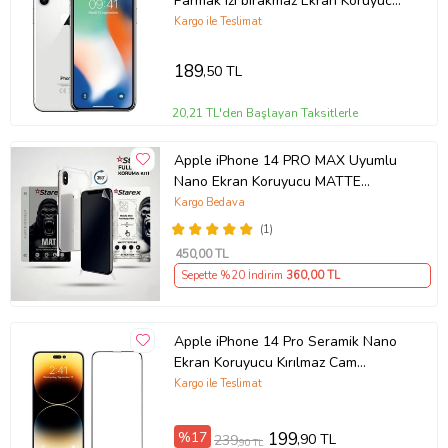
Parmak izi bırakmaz Ekran Koruyucu
Nano MAT Jelatin
Kargo ile Teslimat
189
,50 TL
20,21 TL'den Başlayan Taksitlerle
Apple iPhone 14 PRO MAX Uyumlu
Nano Ekran Koruyucu MATTE
HAYALET - Full Arka Kaplama 360
Kargo Bedava
Koruma STAREX
(1)
450
,00 TL
Sepette %20 İndirim
360
,00 TL
Apple iPhone 14 Pro Seramik Nano
Ekran Koruyucu Kırılmaz Cam
(Şeffaf)
Kargo ile Teslimat
%17
199
,90 TL
239
,90 TL