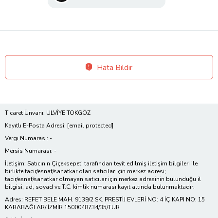
Hata Bildir
Ticaret Ünvanı: ULVİYE TOKGÖZ
Kayıtlı E-Posta Adresi:
[email protected]
Vergi Numarası: -
Mersis Numarası: -
İletişim: Satıcının Çiçeksepeti tarafından teyit edilmiş iletişim bilgileri ile
birlikte tacir/esnaf/sanatkar olan satıcılar için merkez adresi;
tacir/esnaf/sanatkar olmayan satıcılar için merkez adresinin bulunduğu il
bilgisi, ad, soyad ve T.C. kimlik numarası kayıt altında bulunmaktadır.
Adres: REFET BELE MAH. 9139/2 SK. PRESTİJ EVLERİ NO: 4 İÇ KAPI NO: 15
KARABAĞLAR/ İZMİR 1500048734/35/TUR