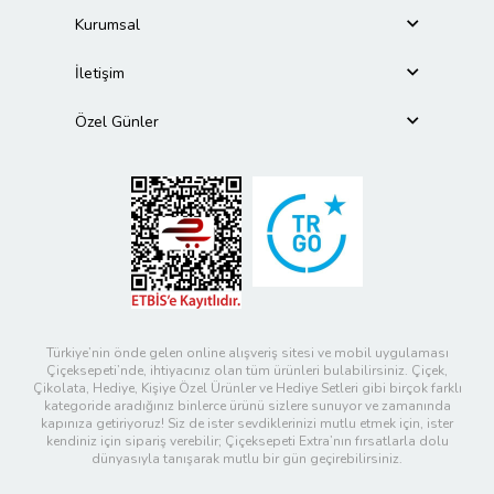
Kurumsal
İletişim
Özel Günler
Türkiye’nin önde gelen online alışveriş sitesi ve mobil uygulaması
Çiçeksepeti’nde, ihtiyacınız olan tüm ürünleri bulabilirsiniz. Çiçek,
Çikolata, Hediye, Kişiye Özel Ürünler ve Hediye Setleri gibi birçok farklı
kategoride aradığınız binlerce ürünü sizlere sunuyor ve zamanında
kapınıza getiriyoruz! Siz de ister sevdiklerinizi mutlu etmek için, ister
kendiniz için sipariş verebilir; Çiçeksepeti Extra’nın fırsatlarla dolu
dünyasıyla tanışarak mutlu bir gün geçirebilirsiniz.