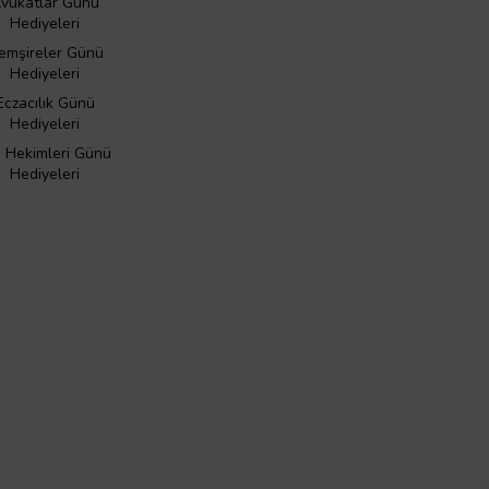
vukatlar Günü
Hediyeleri
emşireler Günü
Hediyeleri
Eczacılık Günü
Hediyeleri
ş Hekimleri Günü
Hediyeleri