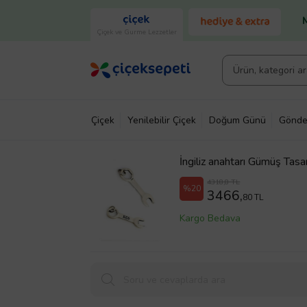
Çiçek ve Gurme Lezzetler
Çiçek
Yenilebilir Çiçek
Doğum Günü
Gönde
İngiliz anahtarı Gümüş Tas
4318,8 TL
%20
3466,
80 TL
Kargo Bedava