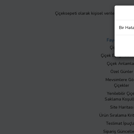
Çiçeksepeti olarak kişisel verilerinizin giz
Bir Hat
Faydalı Bilgil
Çiçek Bakımı
Çiçek Eşliğinde N
Çiçek Anlamla
Özel Günler
Mevsimlere Gö
Çiçekler
Yenilebilir Çiç
Saklama Koşull
Site Haritası
Ürün Sıralama Krit
Teslimat İpuçla
Sipariş Güncell