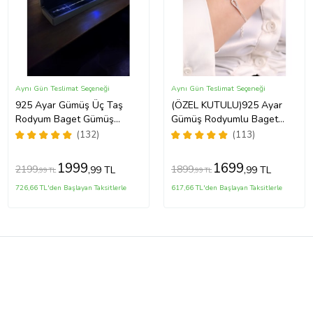
Aynı Gün Teslimat Seçeneği
Aynı Gün Teslimat Seçeneği
925 Ayar Gümüş Üç Taş
(ÖZEL KUTULU)925 Ayar
Rodyum Baget Gümüş
Gümüş Rodyumlu Baget
Bileklik(IŞIKLI KUTULU)
Taşlı Bileklik
(132)
(113)
1999
1699
2199
1899
,99 TL
,99 TL
,99 TL
,99 TL
726,66 TL'den Başlayan Taksitlerle
617,66 TL'den Başlayan Taksitlerle