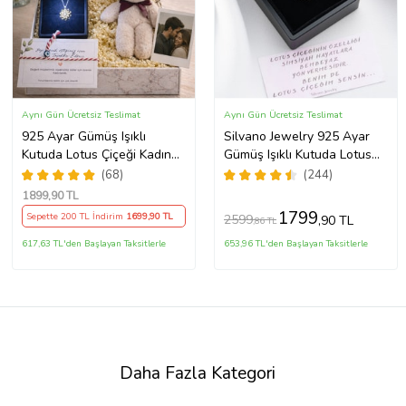
Aynı Gün Ücretsiz Teslimat
Aynı Gün Ücretsiz Teslimat
925 Ayar Gümüş Işıklı
Silvano Jewelry 925 Ayar
Kutuda Lotus Çiçeği Kadın
Gümüş Işıklı Kutuda Lotus
Kolye , Peluş Ayıcık
Kolye
(68)
(244)
Anahtarlık Marteniçka
1899
,90 TL
Bileklik, Polaroid Fotoğraf
1799
Sepette 200 TL İndirim
1699
,90 TL
2599
,90 TL
,86 TL
Hediye
617,63 TL'den Başlayan Taksitlerle
653,96 TL'den Başlayan Taksitlerle
Daha Fazla Kategori