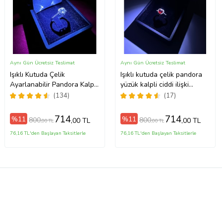
Aynı Gün Ücretsiz Teslimat
Aynı Gün Ücretsiz Teslimat
Işıklı Kutuda Çelik
Işıklı kutuda çelik pandora
Ayarlanabilir Pandora Kalp
yüzük kalpli ciddi ilişki
Yüzük Ciddi İlişki Yüzüğü
yüzüğü (Kırmızı)
(134)
(17)
(Gümüş)
714
714
%11
%11
800
800
,00 TL
,00 TL
,00 TL
,00 TL
76,16 TL'den Başlayan Taksitlerle
76,16 TL'den Başlayan Taksitlerle