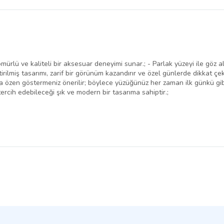
belirlenmektedir.
lü ve kaliteli bir aksesuar deneyimi sunar.; - Parlak yüzeyi ile göz alıcı
tirilmiş tasarımı, zarif bir görünüm kazandırır ve özel günlerde dikkat çe
özen göstermeniz önerilir; böylece yüzüğünüz her zaman ilk günkü gibi ka
tercih edebileceği şık ve modern bir tasarıma sahiptir.;