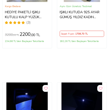
Kargo Bedava
Aynı Gün Ücretsiz Teslimat
HEDİYE PAKETLİ IŞIKLI
IŞIKLI KUTUDA 925 AYAR
KUTULU KALP YÜZÜK
GÜMÜŞ YILDIZ KADIN
PANDORA MODEL YÜZÜK
YÜZÜK
(3)
2200
Sepet Fiyatı
1708
,70 TL
3200
,00 TL
,00 TL
234,66 TL'den Başlayan Taksitlerle
182,26 TL'den Başlayan Taksitlerle