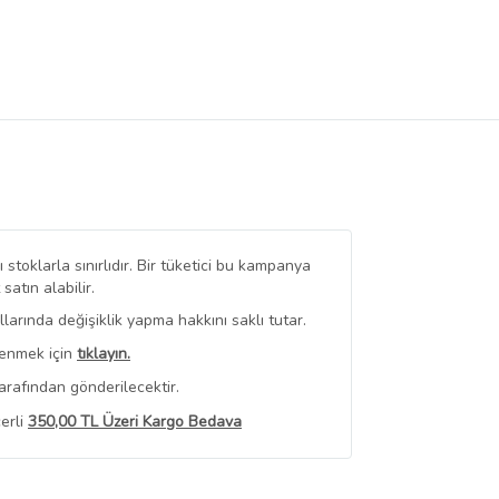
stoklarla sınırlıdır. Bir tüketici bu kampanya
tın alabilir.
arında değişiklik yapma hakkını saklı tutar.
renmek için
tıklayın.
arafından gönderilecektir.
erli
350,00 TL Üzeri Kargo Bedava
 Görüntüle
iyat bilgileri, satıcı tarafından