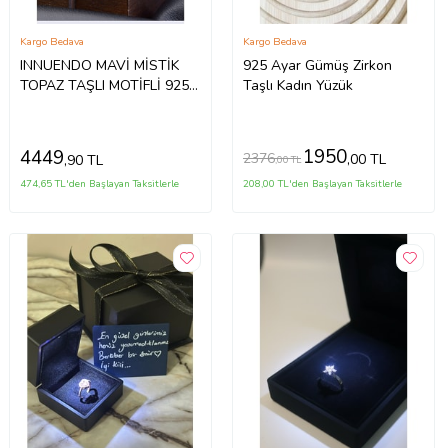
Kargo Bedava
Kargo Bedava
INNUENDO MAVİ MİSTİK
925 Ayar Gümüş Zirkon
TOPAZ TAŞLI MOTİFLİ 925
Taşlı Kadın Yüzük
AYAR GÜMÜŞ ERKEK
YÜZÜK
1950
4449
2376
,00 TL
,90 TL
,00 TL
474,65 TL'den Başlayan Taksitlerle
208,00 TL'den Başlayan Taksitlerle