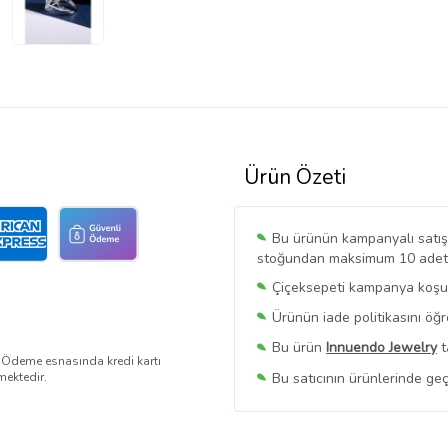
Ürün Özeti
Bu ürünün kampanyalı satışı 
stoğundan maksimum 10 adet sa
Çiçeksepeti kampanya koşull
Ürünün iade politikasını öğ
Bu ürün
Innuendo Jewelry
t
. Ödeme esnasında kredi kartı
Bu satıcının ürünlerinde geç
mektedir.
Bu Satıcının
Tüm Ürünlerini
Ürün sayfasında gördüğünüz f