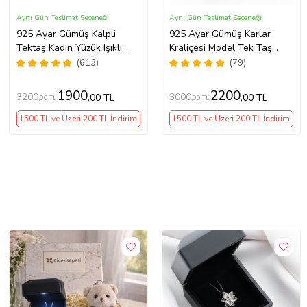
Aynı Gün Teslimat Seçeneği
Aynı Gün Teslimat Seçeneği
925 Ayar Gümüş Kalpli
925 Ayar Gümüş Karlar
Tektaş Kadın Yüzük Işıklı
Kraliçesi Model Tek Taş
Kutuda
Yüzük
(613)
(79)
1900
2200
3200
3000
,00 TL
,00 TL
,00 TL
,00 TL
1500 TL ve Üzeri 200 TL İndirim
1500 TL ve Üzeri 200 TL İndirim