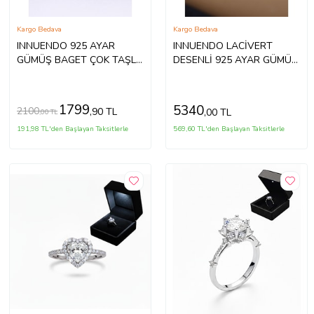
Kargo Bedava
Kargo Bedava
INNUENDO 925 AYAR
INNUENDO LACİVERT
GÜMÜŞ BAGET ÇOK TAŞLI
DESENLİ 925 AYAR GÜMÜŞ
YÜZÜK
ZİRKON TAŞLI GÜMÜŞ
ERKEK YÜZÜK
1799
5340
2100
,90 TL
,00 TL
,00 TL
191,98 TL'den Başlayan Taksitlerle
569,60 TL'den Başlayan Taksitlerle