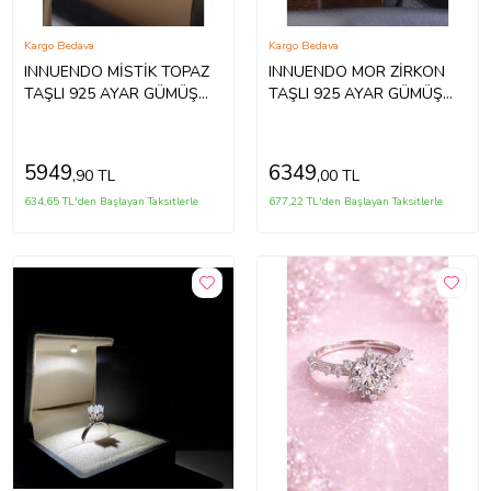
Kargo Bedava
Kargo Bedava
INNUENDO MİSTİK TOPAZ
INNUENDO MOR ZİRKON
TAŞLI 925 AYAR GÜMÜŞ
TAŞLI 925 AYAR GÜMÜŞ
ERKEK YÜZÜK
ERKEK YÜZÜK
5949
6349
,90 TL
,00 TL
634,65 TL'den Başlayan Taksitlerle
677,22 TL'den Başlayan Taksitlerle