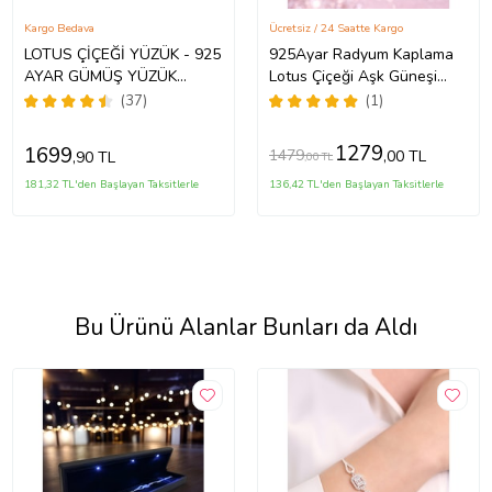
Kargo Bedava
Ücretsiz / 24 Saatte Kargo
LOTUS ÇİÇEĞİ YÜZÜK - 925
925Ayar Radyum Kaplama
AYAR GÜMÜŞ YÜZÜK
Lotus Çiçeği Aşk Güneşi
(Beyaz)
Gümüş Yüzük
(37)
(1)
1279
1699
1479
,00 TL
,90 TL
,00 TL
181,32 TL'den Başlayan Taksitlerle
136,42 TL'den Başlayan Taksitlerle
Bu Ürünü Alanlar Bunları da Aldı