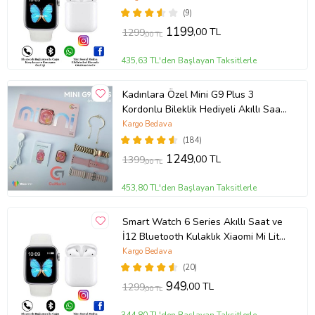
(9)
1199
,00 TL
1299
,00 TL
435,63 TL'den Başlayan Taksitlerle
Kadınlara Özel Mini G9 Plus 3
Kordonlu Bileklik Hediyeli Akıllı Saat
Hediye Paketli (Rose)
Kargo Bedava
(184)
1249
,00 TL
1399
,00 TL
453,80 TL'den Başlayan Taksitlerle
Smart Watch 6 Series Akıllı Saat ve
İ12 Bluetooth Kulaklık Xiaomi Mi Lite
11 Uyumlu (Beyaz)
Kargo Bedava
(20)
949
,00 TL
1299
,00 TL