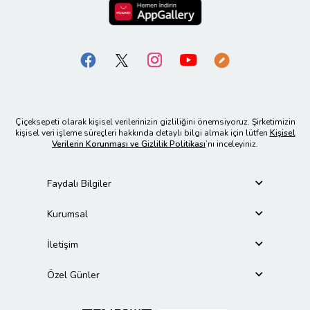
Çiçeksepeti olarak kişisel verilerinizin gizliliğini önemsiyoruz. Şirketimizin
kişisel veri işleme süreçleri hakkında detaylı bilgi almak için lütfen
Kişisel
Verilerin Korunması ve Gizlilik Politikası
’nı inceleyiniz.
Faydalı Bilgiler
Kurumsal
İletişim
Özel Günler