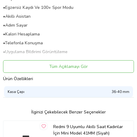
•Egzersiz Kaydı Ve 100+ Spor Modu
•Akıllı Asistan
•Adım Sayar
•Kalori Hesaplama
•Telefonla Konuşma
•Uygulama Bildirimi Görüntüleme
•Mesaj Görüntüleme
Tüm Açıklamayı Gör
•Nabız Ve Kandaki Oksijen Ölçümü
•Uyku Monitörü
Ürün Özellikleri
•Medya Sesleriyönetme Ve Çalma
Kasa Çapı
36-40 mm
•Alarm, Kronometre Ve Zamanlayıcı
•Tam Dokunmatik Ekran
İlginizi Çekebilecek Benzer Seçenekler
•Hava Durumu
•Nefes Egzersizi
Redmi 9 Uyumlu Akıllı Saat Kadınlar
•Hesap Makinesi
İçin Mini Model 41MM (Siyah)