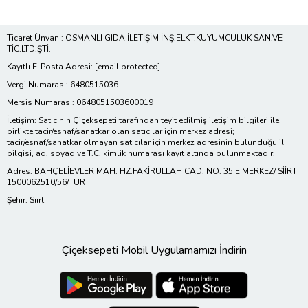
Ticaret Ünvanı: OSMANLI GIDA İLETİŞİM İNŞ.ELKT.KUYUMCULUK SAN.VE
TİC.LTD.ŞTİ.
Kayıtlı E-Posta Adresi:
[email protected]
Vergi Numarası: 6480515036
Mersis Numarası: 0648051503600019
İletişim: Satıcının Çiçeksepeti tarafından teyit edilmiş iletişim bilgileri ile
birlikte tacir/esnaf/sanatkar olan satıcılar için merkez adresi;
tacir/esnaf/sanatkar olmayan satıcılar için merkez adresinin bulunduğu il
bilgisi, ad, soyad ve T.C. kimlik numarası kayıt altında bulunmaktadır.
Adres: BAHÇELİEVLER MAH. HZ.FAKİRULLAH CAD. NO: 35 E MERKEZ/ SİİRT
1500062510/56/TUR
Şehir: Siirt
Çiçeksepeti Mobil Uygulamamızı İndirin