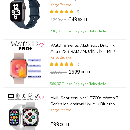
Kasa Genişliği
Sürüm Yan Tuş Aktif
Kargo Bedava
(7)
37 mm
649
,99 TL
1299
Ürün Kodu:
kcm60834614
,00 TL
236,16 TL'den Başlayan Taksitlerle
Watch 9 Series Akıllı Saat Dinamik
Ada / 2GB RAM / MÜZİK DİNLEME / 2
KORDONLU (Rose)
Kargo Bedava
(6)
1599
,00 TL
1699
,00 TL
580,97 TL'den Başlayan Taksitlerle
Akıllı Saat Yeni Nesil T700s Watch 7
Series Ios Androıd Uyumlu Bluetooh
Arama Bildirim Alma (Beyaz)
Kargo Bedava
599
,00 TL