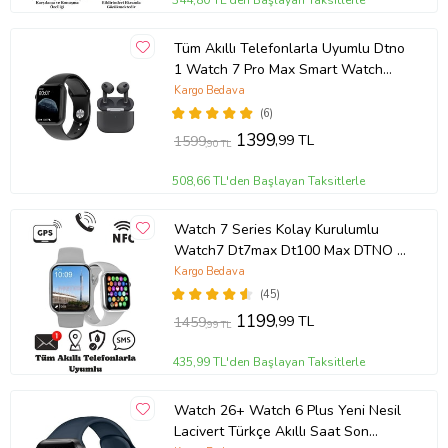
344,80 TL'den Başlayan Taksitlerle
Tüm Akıllı Telefonlarla Uyumlu Dtno
1 Watch 7 Pro Max Smart Watch
Akıllı Saat + Tws Airpods 3.nesil
Kargo Bedava
Bluetooth Kulaklık (Siyah)
(6)
1399
,99 TL
1599
,90 TL
508,66 TL'den Başlayan Taksitlerle
Watch 7 Series Kolay Kurulumlu
Watch7 Dt7max Dt100 Max DTNO 1
Gps Özellikli Nfc Aktif Smartwatch
Kargo Bedava
2022 Yeni Akıllı Ip68 Su Geçirmez
(45)
Akıllı Saat (Gümüş)
1199
,99 TL
1459
,99 TL
435,99 TL'den Başlayan Taksitlerle
Watch 26+ Watch 6 Plus Yeni Nesil
Lacivert Türkçe Akıllı Saat Son