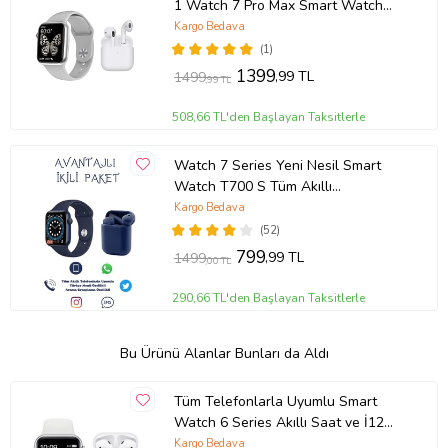
1 Watch 7 Pro Max Smart Watch
Akıllı Saat + Pro 5 Bluetooth
Kargo Bedava
Kulaklık (Gümüş)
(1)
1399
,99 TL
1499
,99 TL
508,66 TL'den Başlayan Taksitlerle
Watch 7 Series Yeni Nesil Smart
Watch T700 S Tüm Akıllı
Telefonlarla Uyumlu Akıllı Saat Ve
Kargo Bedava
i12 Kablosuz Bluetooth Kulaklık
(52)
(Lacivert)
799
,99 TL
1499
,00 TL
290,66 TL'den Başlayan Taksitlerle
Bu Ürünü Alanlar Bunları da Aldı
Tüm Telefonlarla Uyumlu Smart
Watch 6 Series Akıllı Saat ve İ12
Bluetooth Kulaklık (Beyaz)
Kargo Bedava