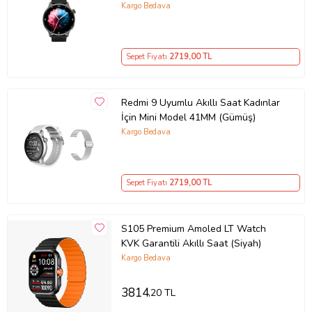
Kargo Bedava
Ürün özellikleri
Kamera
Yok
Sepet Fiyatı
2719
,00 TL
Titreşim
Var
Redmi 9 Uyumlu Akıllı Saat Kadınlar
GPS (Küresel Konumlama Sistemi)
İçin Mini Model 41MM (Gümüş)
Yok
Kargo Bedava
Sesli Görüşme
Var
Sepet Fiyatı
2719
,00 TL
Cinsiyet
Erkek
S105 Premium Amoled LT Watch
Su Geçirmezlik
KVK Garantili Akıllı Saat (Siyah)
Var
Kargo Bedava
Uyumlu Marka
Android
3814
,20 TL
Uyku Takibi