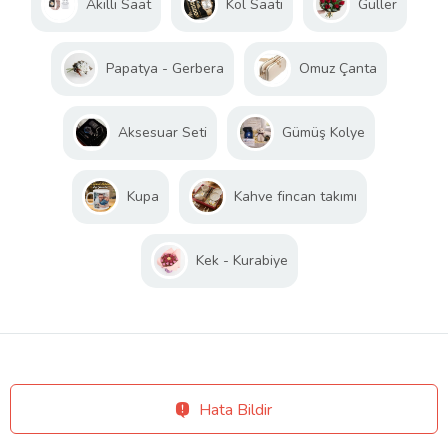
Akıllı Saat
Kol Saati
Güller
Papatya - Gerbera
Omuz Çanta
Aksesuar Seti
Gümüş Kolye
Kupa
Kahve fincan takımı
Kek - Kurabiye
Hata Bildir