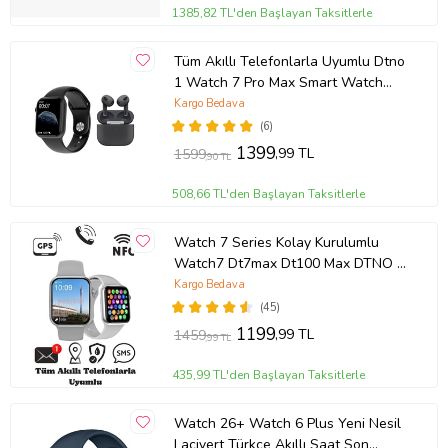
1385,82 TL'den Başlayan Taksitlerle
Var
Adımsayar
Tüm Akıllı Telefonlarla Uyumlu Dtno
1 Watch 7 Pro Max Smart Watch
Var
Akıllı Saat + Tws Airpods 3.nesil
Kargo Bedava
İşletim Türü
Bluetooth Kulaklık (Siyah)
(6)
Standart
1399
,99 TL
1599
,90 TL
Kalp Ritmi Ölçme
508,66 TL'den Başlayan Taksitlerle
Var
Kasa Kalınlığı
Watch 7 Series Kolay Kurulumlu
10 mm
Watch7 Dt7max Dt100 Max DTNO 1
Gps Özellikli Nfc Aktif Smartwatch
Kargo Bedava
Kasa Şekli
2022 Yeni Akıllı Ip68 Su Geçirmez
(45)
Köşeli
Akıllı Saat (Gümüş)
1199
,99 TL
1459
,99 TL
Ekran Boyutu
1,78 inç
435,99 TL'den Başlayan Taksitlerle
Kasa Yüksekliği
Watch 26+ Watch 6 Plus Yeni Nesil
46,4 m
Lacivert Türkçe Akıllı Saat Son