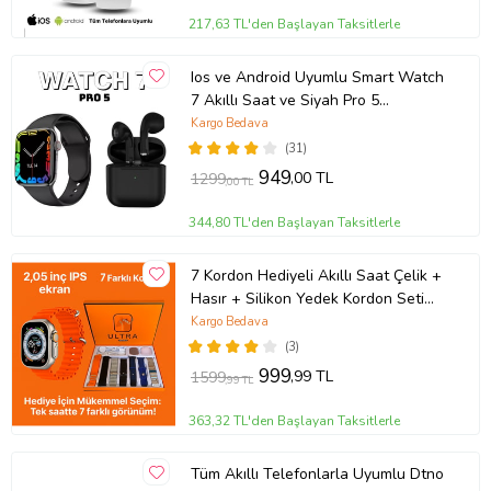
217,63 TL'den Başlayan Taksitlerle
Ios ve Android Uyumlu Smart Watch
7 Akıllı Saat ve Siyah Pro 5
Bluetooth Kulaklık (Siyah)
Kargo Bedava
(31)
949
,00 TL
1299
,00 TL
344,80 TL'den Başlayan Taksitlerle
7 Kordon Hediyeli Akıllı Saat Çelik +
Hasır + Silikon Yedek Kordon Seti
Her Kombine Uygun Değiştirilebilir
Kargo Bedava
Tasarım (Çok Renkli)
(3)
999
,99 TL
1599
,99 TL
363,32 TL'den Başlayan Taksitlerle
Tüm Akıllı Telefonlarla Uyumlu Dtno