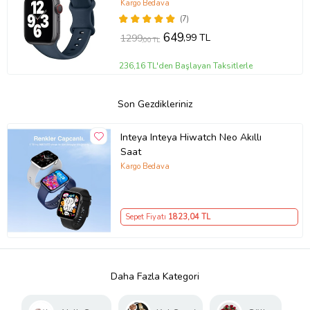
Sürüm Yan Tuş Aktif
Kargo Bedava
(7)
649
,99 TL
1299
,00 TL
236,16 TL'den Başlayan Taksitlerle
Son Gezdikleriniz
Inteya Inteya Hiwatch Neo Akıllı
Saat
Kargo Bedava
Sepet Fiyatı
1823
,04 TL
Daha Fazla Kategori