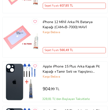
Sepet Fiyatı
607
,85 TL
iPhone 12 MİNİ Arka Pil Batarya
Kapağı (CAM+B-7000) MAVİ
Kargo Bedava
Sepet Fiyatı
566
,49 TL
Apple iPhone 15 Plus Arka Kapak Pil
Kapağı +Tamir Seti ve Yapıştırıcı
(Siyah)
Kargo Bedava
904
,99 TL
328,81 TL'den Başlayan Taksitlerle