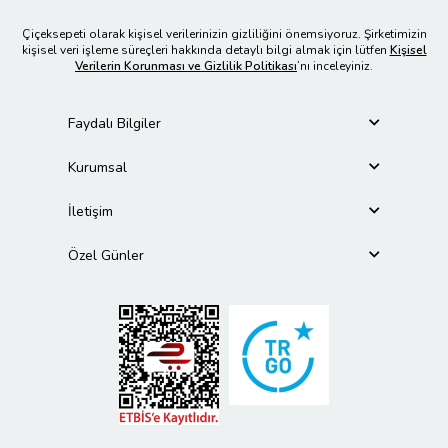
Çiçeksepeti olarak kişisel verilerinizin gizliliğini önemsiyoruz. Şirketimizin
kişisel veri işleme süreçleri hakkında detaylı bilgi almak için lütfen
Kişisel
Verilerin Korunması ve Gizlilik Politikası
’nı inceleyiniz.
Faydalı Bilgiler
Kurumsal
İletişim
Özel Günler