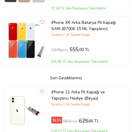
72,30 TL'den Başlayan Taksitlerle
iPhone XR Arka Batarya Pil Kapağı
SARI (B7000 15 ML Yapıştırıcı)
Ücretsiz / 24 Saatte Kargo
555
,00 TL
1376
,82 TL
201,65 TL'den Başlayan Taksitlerle
Son Gezdikleriniz
iPhone 11 Arka Pil Kapağı ve
Yapıştırıcı Hediye (Beyaz)
Ücretsiz / 24 Saatte Kargo
%35
629
,66 TL
963
,77 TL
228,77 TL'den Başlayan Taksitlerle