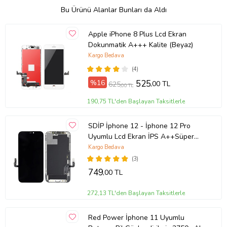
Bu Ürünü Alanlar Bunları da Aldı
Apple iPhone 8 Plus Lcd Ekran
Dokunmatik A+++ Kalite (Beyaz)
Kargo Bedava
(4)
%16
525
,00 TL
625
,00 TL
190,75 TL'den Başlayan Taksitlerle
SDİP İphone 12 - İphone 12 Pro
Uyumlu Lcd Ekran İPS A++Süper
Kalite
Kargo Bedava
(3)
749
,00 TL
272,13 TL'den Başlayan Taksitlerle
Red Power İphone 11 Uyumlu