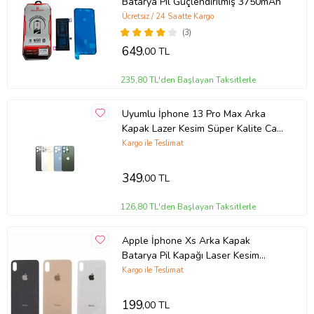
Batarya Pil Güçlendirilmiş 3750mAh
Ücretsiz / 24 Saatte Kargo
(3)
649
,00 TL
235,80 TL'den Başlayan Taksitlerle
Uyumlu İphone 13 Pro Max Arka
Kapak Lazer Kesim Süper Kalite Cam
-- Mavi
Kargo ile Teslimat
349
,00 TL
126,80 TL'den Başlayan Taksitlerle
Apple İphone Xs Arka Kapak
Batarya Pil Kapağı Laser Kesim
Orjinal Kalite (Beyaz)
Kargo ile Teslimat
199
,00 TL