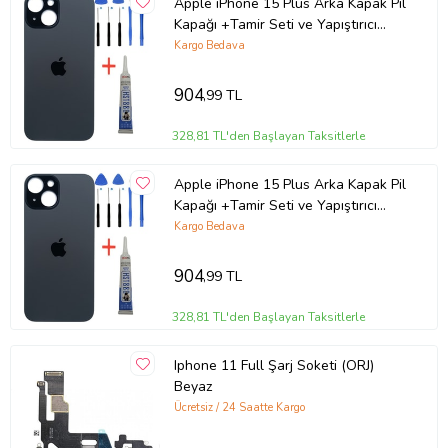
Apple iPhone 15 Plus Arka Kapak Pil
Kapağı +Tamir Seti ve Yapıştırıcı
(Sarı)
Kargo Bedava
904
,99 TL
328,81 TL'den Başlayan Taksitlerle
Apple iPhone 15 Plus Arka Kapak Pil
Kapağı +Tamir Seti ve Yapıştırıcı
(Yeşil)
Kargo Bedava
904
,99 TL
328,81 TL'den Başlayan Taksitlerle
Iphone 11 Full Şarj Soketi (ORJ)
Beyaz
Ücretsiz / 24 Saatte Kargo