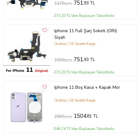
751
,93 TL
1170
,30 TL
273,20 TL'den Başlayan Taksitlerle
Iphone 11 Full Şarj Soketi (ORJ)
Siyah
Ücretsiz / 24 Saatte Kargo
751
,93 TL
1032
,62 TL
273,20 TL'den Başlayan Taksitlerle
Iphone 11 Boş Kasa + Kapak Mor
Ücretsiz / 24 Saatte Kargo
1504
,81 TL
2065
,23 TL
546,74 TL'den Başlayan Taksitlerle