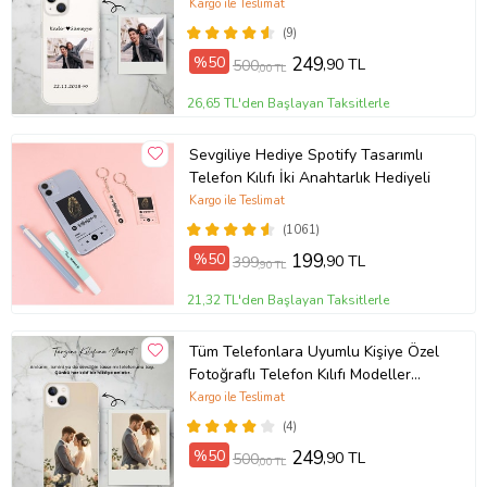
Açıklamada
Kargo ile Teslimat
(9)
%50
249
,90 TL
500
,00 TL
26,65 TL'den Başlayan Taksitlerle
Sevgiliye Hediye Spotify Tasarımlı
Telefon Kılıfı İki Anahtarlık Hediyeli
Kargo ile Teslimat
(1061)
%50
199
,90 TL
399
,90 TL
21,32 TL'den Başlayan Taksitlerle
Tüm Telefonlara Uyumlu Kişiye Özel
Fotoğraflı Telefon Kılıfı Modeller
Açıklamada
Kargo ile Teslimat
(4)
%50
249
,90 TL
500
,00 TL