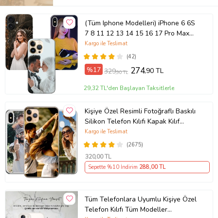
(Tüm Iphone Modelleri) iPhone 6 6S
7 8 11 12 13 14 15 16 17 Pro Max
Plus Mini Kişiye Özel Resimli
Kargo ile Teslimat
Fotoğraflı Kılıf
(42)
%17
274
,90 TL
329
,90 TL
29,32 TL'den Başlayan Taksitlerle
Kişiye Özel Resimli Fotoğraflı Baskılı
Silikon Telefon Kılıfı Kapak Kılıf
(Telefon Modelleri Açıklamada)
Kargo ile Teslimat
(2675)
320
,00 TL
Sepette %10 İndirim
288
,00 TL
Tüm Telefonlara Uyumlu Kişiye Özel
Telefon Kılıfı Tüm Modeller