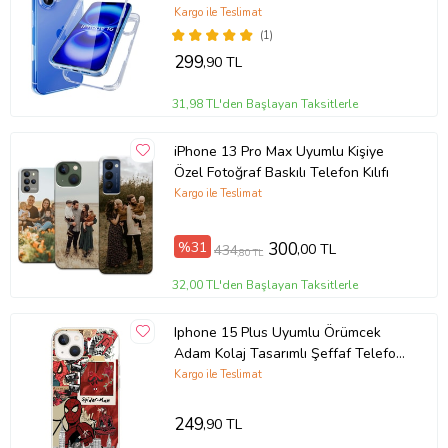
Kargo ile Teslimat
(1)
299
,90 TL
31,98 TL'den Başlayan Taksitlerle
iPhone 13 Pro Max Uyumlu Kişiye
Özel Fotoğraf Baskılı Telefon Kılıfı
Kargo ile Teslimat
%31
300
,00 TL
434
,80 TL
32,00 TL'den Başlayan Taksitlerle
Iphone 15 Plus Uyumlu Örümcek
Adam Kolaj Tasarımlı Şeffaf Telefon
Kılıfı
Kargo ile Teslimat
249
,90 TL