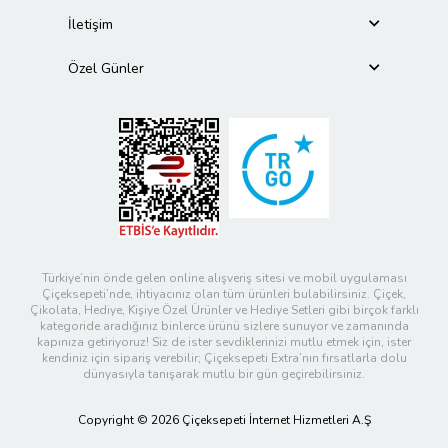
İletişim
Özel Günler
Türkiye’nin önde gelen online alışveriş sitesi ve mobil uygulaması
Çiçeksepeti’nde, ihtiyacınız olan tüm ürünleri bulabilirsiniz. Çiçek,
Çikolata, Hediye, Kişiye Özel Ürünler ve Hediye Setleri gibi birçok farklı
kategoride aradığınız binlerce ürünü sizlere sunuyor ve zamanında
kapınıza getiriyoruz! Siz de ister sevdiklerinizi mutlu etmek için, ister
kendiniz için sipariş verebilir; Çiçeksepeti Extra’nın fırsatlarla dolu
dünyasıyla tanışarak mutlu bir gün geçirebilirsiniz.
Copyright © 2026 Çiçeksepeti İnternet Hizmetleri A.Ş