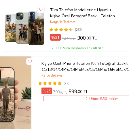
Tüm Telefon Modellerine Uyumlu
Kişiye Özel Fotoğraf Baskılı Telefon
Kılıfı
Kargo ile Teslimat
(235)
%31
300
,00 TL
434
,80 TL
32,00 TL'den Başlayan Taksitlerle
Kişiye Özel iPhone Telefon Kılıfı Fotoğraf Baskılı
11/13/14/14Pro/14ProMax/15/15Pro/15ProMax/1
Kargo Bedava
(29)
%25
599
,00 TL
799
,00 TL
2. Ürüne %50 İndirim