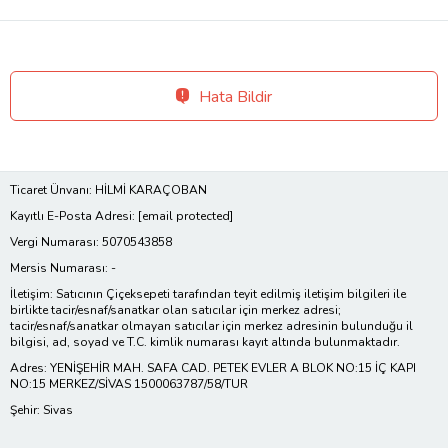
Hata Bildir
Ticaret Ünvanı: HİLMİ KARAÇOBAN
Kayıtlı E-Posta Adresi:
[email protected]
Vergi Numarası: 5070543858
Mersis Numarası: -
İletişim: Satıcının Çiçeksepeti tarafından teyit edilmiş iletişim bilgileri ile
birlikte tacir/esnaf/sanatkar olan satıcılar için merkez adresi;
tacir/esnaf/sanatkar olmayan satıcılar için merkez adresinin bulunduğu il
bilgisi, ad, soyad ve T.C. kimlik numarası kayıt altında bulunmaktadır.
Adres: YENİŞEHİR MAH. SAFA CAD. PETEK EVLER A BLOK NO:15 İÇ KAPI
NO:15 MERKEZ/SİVAS 1500063787/58/TUR
Şehir: Sivas