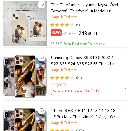
Tüm Telefonlara Uyumlu Kişiye Özel
Fotoğraflı Telefon Kılıfı Modeller
Açıklamada
Kargo ile Teslimat
(4)
%50
249
,90 TL
500
,00 TL
26,65 TL'den Başlayan Taksitlerle
Samsung Galaxy S9 S10 S20 S21
S22 S23 S24 S25 S26 FE Plus Ultra
Kılıf Kişiye Özel Resimli Fotoğraflı
Kargo ile Teslimat
Silikon
(21)
329
,80 TL
Sepette %10 İndirim
296
,82 TL
iPhone 6 6S 7 8 11 12 13 14 15 16
17 Pro Max Plus Mini Kılıf Kişiye Özel
Resimli Fotoğraflı Silikon
Kargo ile Teslimat
(103)