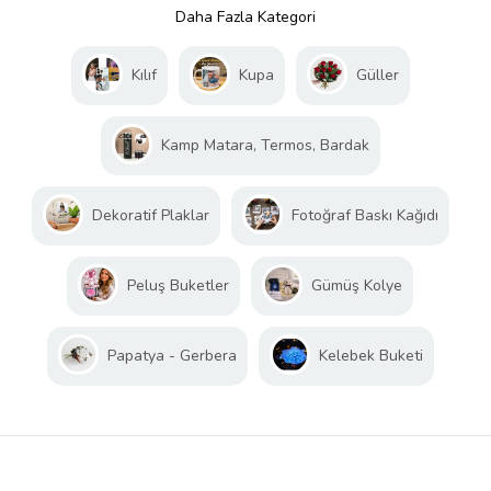
Daha Fazla Kategori
Kılıf
Kupa
Güller
Kamp Matara, Termos, Bardak
Dekoratif Plaklar
Fotoğraf Baskı Kağıdı
Peluş Buketler
Gümüş Kolye
Papatya - Gerbera
Kelebek Buketi