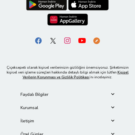
Çiçeksepeti olarak kişisel verilerinizin gizliliğini önemsiyoruz. Şirketimizin
kişisel veri işleme süreçleri hakkında detaylı bilgi almak için lütfen
Kişisel
Verilerin Korunması ve Gizlilik Politikası
’nı inceleyiniz.
Faydalı Bilgiler
Kurumsal
İletişim
Özel Günler