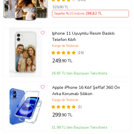
329
,80 TL
Sepette %10 İndirim
296
,82 TL
Iphone 11 Uyuymlu Resim Baskılı
Telefon Kılıfı
Kargo ile Teslimat
(16)
249
,90 TL
26,65 TL'den Başlayan Taksitlerle
Apple iPhone 16 Kılıf Şeffaf 360 Ön
Arka Korumalı Silikon
Kargo ile Teslimat
(1)
299
,90 TL
31,98 TL'den Başlayan Taksitlerle