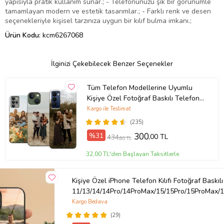
yapısıyla pratik kullanım sunar.; - Telefonunuzu şık bir görünümle
tamamlayan modern ve estetik tasarımlar.; - Farklı renk ve desen
seçenekleriyle kişisel tarzınıza uygun bir kılıf bulma imkanı.;
Ürün Kodu:
kcm6267068
İlginizi Çekebilecek Benzer Seçenekler
Tüm Telefon Modellerine Uyumlu
Kişiye Özel Fotoğraf Baskılı Telefon
Kılıfı
Kargo ile Teslimat
(235)
%31
300
,00 TL
434
,80 TL
32,00 TL'den Başlayan Taksitlerle
Kişiye Özel iPhone Telefon Kılıfı Fotoğraf Baskılı
11/13/14/14Pro/14ProMax/15/15Pro/15ProMax/1
Kargo Bedava
(29)