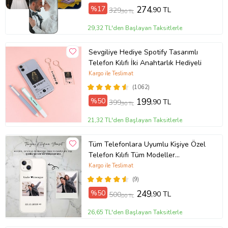
%17
274
,90 TL
329
,90 TL
29,32 TL'den Başlayan Taksitlerle
Sevgiliye Hediye Spotify Tasarımlı
Telefon Kılıfı İki Anahtarlık Hediyeli
Kargo ile Teslimat
(1062)
%50
199
,90 TL
399
,90 TL
21,32 TL'den Başlayan Taksitlerle
Tüm Telefonlara Uyumlu Kişiye Özel
Telefon Kılıfı Tüm Modeller
Açıklamada
Kargo ile Teslimat
(9)
%50
249
,90 TL
500
,00 TL
26,65 TL'den Başlayan Taksitlerle