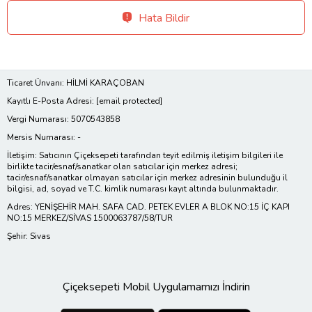
Hata Bildir
Ticaret Ünvanı: HİLMİ KARAÇOBAN
Kayıtlı E-Posta Adresi:
[email protected]
Vergi Numarası: 5070543858
Mersis Numarası: -
İletişim: Satıcının Çiçeksepeti tarafından teyit edilmiş iletişim bilgileri ile
birlikte tacir/esnaf/sanatkar olan satıcılar için merkez adresi;
tacir/esnaf/sanatkar olmayan satıcılar için merkez adresinin bulunduğu il
bilgisi, ad, soyad ve T.C. kimlik numarası kayıt altında bulunmaktadır.
Adres: YENİŞEHİR MAH. SAFA CAD. PETEK EVLER A BLOK NO:15 İÇ KAPI
NO:15 MERKEZ/SİVAS 1500063787/58/TUR
Şehir: Sivas
Çiçeksepeti Mobil Uygulamamızı İndirin