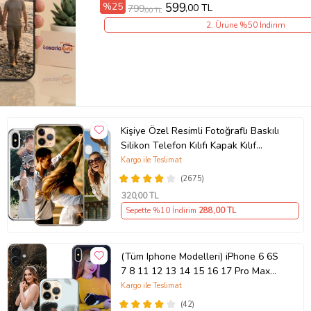
%25
599
,00 TL
799
,00 TL
2. Ürüne %50 İndirim
Kişiye Özel Resimli Fotoğraflı Baskılı
Silikon Telefon Kılıfı Kapak Kılıf
(Telefon Modelleri Açıklamada)
Kargo ile Teslimat
(2675)
320
,00 TL
Sepette %10 İndirim
288
,00 TL
(Tüm Iphone Modelleri) iPhone 6 6S
7 8 11 12 13 14 15 16 17 Pro Max
Plus Mini Kişiye Özel Resimli
Kargo ile Teslimat
Fotoğraflı Kılıf
(42)