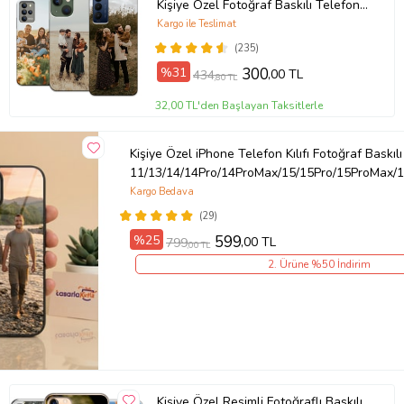
Kişiye Özel Fotoğraf Baskılı Telefon
Kılıfı
Kargo ile Teslimat
(235)
%31
300
,00 TL
434
,80 TL
32,00 TL'den Başlayan Taksitlerle
Kişiye Özel iPhone Telefon Kılıfı Fotoğraf Baskılı
11/13/14/14Pro/14ProMax/15/15Pro/15ProMax/1
Kargo Bedava
(29)
%25
599
,00 TL
799
,00 TL
2. Ürüne %50 İndirim
Kişiye Özel Resimli Fotoğraflı Baskılı