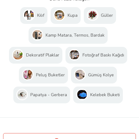
Kılıf
Kupa
Güller
Kamp Matara, Termos, Bardak
Dekoratif Plaklar
Fotoğraf Baskı Kağıdı
Peluş Buketler
Gümüş Kolye
Papatya - Gerbera
Kelebek Buketi