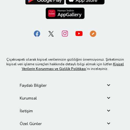
Çiçeksepeti olarak kişisel verilerinizin gizliliğini önemsiyoruz. Şirketimizin
kişisel veri işleme süreçleri hakkında detaylı bilgi almak için lütfen
Kişisel
Verilerin Korunması ve Gizlilik Politikası
’nı inceleyiniz.
Faydalı Bilgiler
Kurumsal
İletişim
Özel Günler