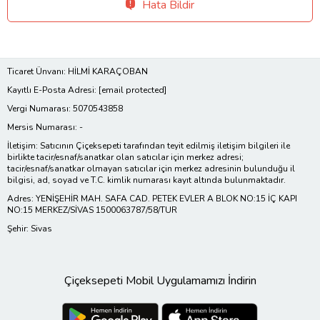
Hata Bildir
Ticaret Ünvanı: HİLMİ KARAÇOBAN
Kayıtlı E-Posta Adresi:
[email protected]
Vergi Numarası: 5070543858
Mersis Numarası: -
İletişim: Satıcının Çiçeksepeti tarafından teyit edilmiş iletişim bilgileri ile
birlikte tacir/esnaf/sanatkar olan satıcılar için merkez adresi;
tacir/esnaf/sanatkar olmayan satıcılar için merkez adresinin bulunduğu il
bilgisi, ad, soyad ve T.C. kimlik numarası kayıt altında bulunmaktadır.
Adres: YENİŞEHİR MAH. SAFA CAD. PETEK EVLER A BLOK NO:15 İÇ KAPI
NO:15 MERKEZ/SİVAS 1500063787/58/TUR
Şehir: Sivas
Çiçeksepeti Mobil Uygulamamızı İndirin