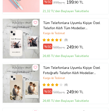
%50
199
,90 TL
399
,90 TL
21,32 TL'den Başlayan Taksitlerle
Tüm Telefonlara Uyumlu Kişiye Özel
Telefon Kılıfı Tüm Modeller
Açıklamada
Kargo ile Teslimat
(9)
%50
249
,90 TL
500
,00 TL
26,65 TL'den Başlayan Taksitlerle
Tüm Telefonlara Uyumlu Kişiye Özel
Fotoğraflı Telefon Kılıfı Modeller
Açıklamada
Kargo ile Teslimat
(4)
%50
249
,90 TL
500
,00 TL
26,65 TL'den Başlayan Taksitlerle