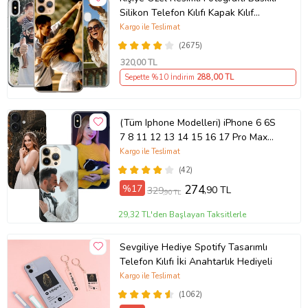
Silikon Telefon Kılıfı Kapak Kılıf
(Telefon Modelleri Açıklamada)
Kargo ile Teslimat
(2675)
320
,00 TL
Sepette %10 İndirim
288
,00 TL
(Tüm Iphone Modelleri) iPhone 6 6S
7 8 11 12 13 14 15 16 17 Pro Max
Plus Mini Kişiye Özel Resimli
Kargo ile Teslimat
Fotoğraflı Kılıf
(42)
%17
274
,90 TL
329
,90 TL
29,32 TL'den Başlayan Taksitlerle
Sevgiliye Hediye Spotify Tasarımlı
Telefon Kılıfı İki Anahtarlık Hediyeli
Kargo ile Teslimat
(1062)