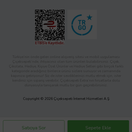
Türkiye’nin önde gelen online alışveriş sitesi ve mobil uygulaması
Çiçeksepeti’nde, ihtiyacınız olan tüm ürünleri bulabilirsiniz. Çiçek,
Çikolata, Hediye, Kişiye Özel Ürünler ve Hediye Setleri gibi birçok farklı
kategoride aradığınız binlerce ürünü sizlere sunuyor ve zamanında
kapınıza getiriyoruz! Siz de ister sevdiklerinizi mutlu etmek için, ister
kendiniz için sipariş verebilir; Çiçeksepeti Extra’nın fırsatlarla dolu
dünyasıyla tanışarak mutlu bir gün geçirebilirsiniz.
Copyright © 2026 Çiçeksepeti İnternet Hizmetleri A.Ş
Satıcıya Sor
Sepete Ekle