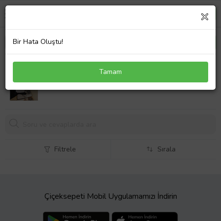
Bir Hata Oluştu!
İphone 14 Pro Kamera Lensli Telefon Kılıf Modelleri
Tamam
239,
00 TL
Filtrele
Sırala
Çiçeksepeti Mobil Uygulamamızı İndirin