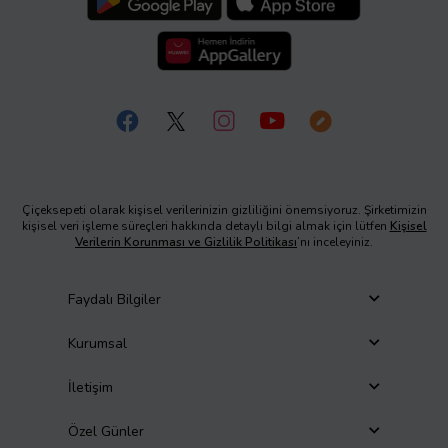
Çiçeksepeti olarak kişisel verilerinizin gizliliğini önemsiyoruz. Şirketimizin
kişisel veri işleme süreçleri hakkında detaylı bilgi almak için lütfen
Kişisel
Verilerin Korunması ve Gizlilik Politikası
’nı inceleyiniz.
Faydalı Bilgiler
Kurumsal
İletişim
Özel Günler