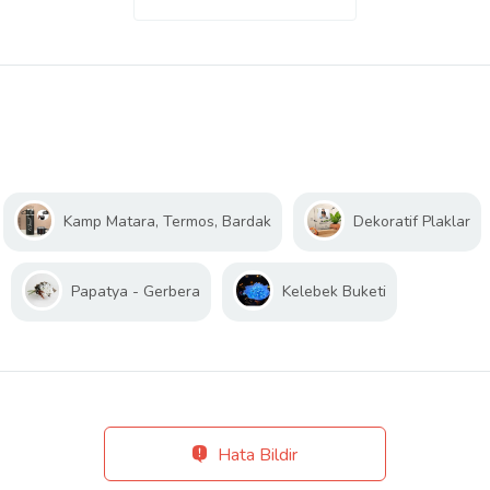
Kamp Matara, Termos, Bardak
Dekoratif Plaklar
Papatya - Gerbera
Kelebek Buketi
Hata Bildir