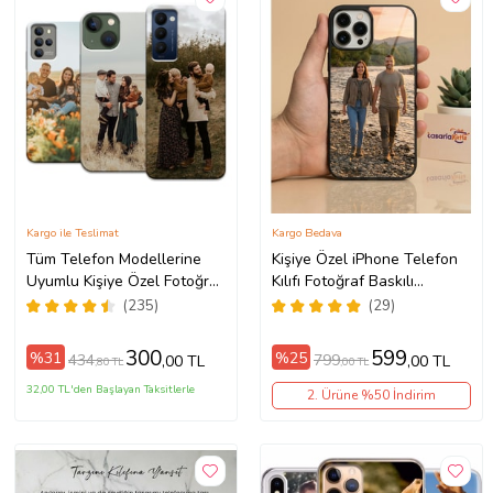
Kargo ile Teslimat
Kargo Bedava
Tüm Telefon Modellerine
Kişiye Özel iPhone Telefon
Uyumlu Kişiye Özel Fotoğraf
Kılıfı Fotoğraf Baskılı
Baskılı Telefon Kılıfı
11/13/14/14Pro/14ProMax/15/1
(235)
(29)
300
599
%31
%25
434
799
,00 TL
,00 TL
,80 TL
,00 TL
32,00 TL'den Başlayan Taksitlerle
2. Ürüne %50 İndirim