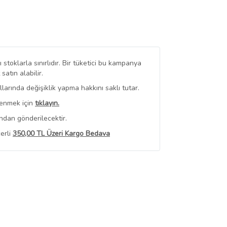
stoklarla sınırlıdır. Bir tüketici bu kampanya
tın alabilir.
arında değişiklik yapma hakkını saklı tutar.
renmek için
tıklayın.
ndan gönderilecektir.
erli
350,00 TL Üzeri Kargo Bedava
 Görüntüle
iyat bilgileri, satıcı tarafından