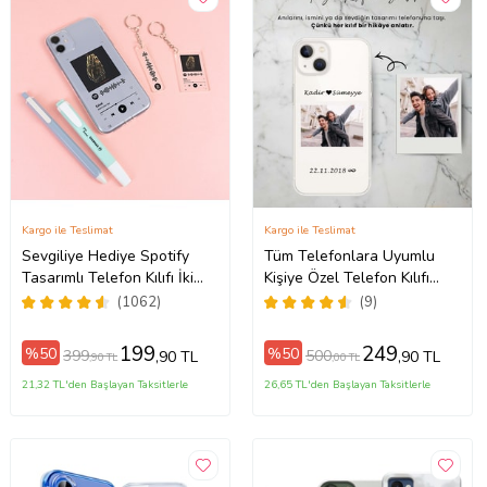
Kargo ile Teslimat
Kargo ile Teslimat
Sevgiliye Hediye Spotify
Tüm Telefonlara Uyumlu
Tasarımlı Telefon Kılıfı İki
Kişiye Özel Telefon Kılıfı
ax
Anahtarlık Hediyeli
Tüm Modeller Açıklamada
(1062)
(9)
199
249
%50
%50
399
500
,90 TL
,90 TL
,90 TL
,00 TL
21,32 TL'den Başlayan Taksitlerle
26,65 TL'den Başlayan Taksitlerle