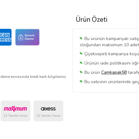
Ürün Özeti
Bu ürünün kampanyalı satışı 
stoğundan maksimum 10 adet sa
Çiçeksepeti kampanya koşull
Ürünün iade politikasını öğ
Bu ürün
Camkapak58
tarafı
deme esnasında kredi kartı bilgileriniz
Bu satıcının ürünlerinde geç
Bu Satıcının
Tüm Ürünlerini
Ürün sayfasında gördüğünüz f
belirlenmektedir.