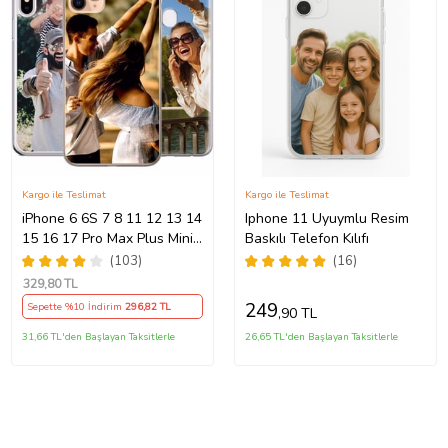
Kargo ile Teslimat
Kargo ile Teslimat
iPhone 6 6S 7 8 11 12 13 14
Iphone 11 Uyuymlu Resim
15 16 17 Pro Max Plus Mini
Baskılı Telefon Kılıfı
Kılıf Kişiye Özel Resimli
(103)
(16)
Fotoğraflı Silikon
329
,80 TL
249
Sepette %10 İndirim
296
,82 TL
,90 TL
31,66 TL'den Başlayan Taksitlerle
26,65 TL'den Başlayan Taksitlerle