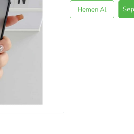
Sep
Hemen Al