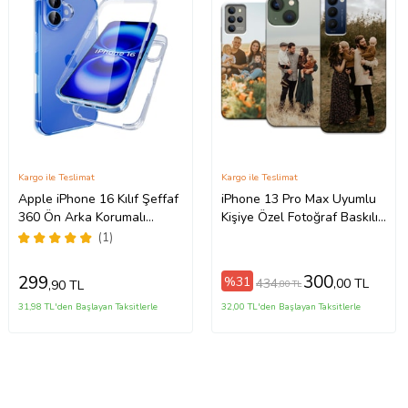
Kargo ile Teslimat
Kargo ile Teslimat
Apple iPhone 16 Kılıf Şeffaf
iPhone 13 Pro Max Uyumlu
360 Ön Arka Korumalı
Kişiye Özel Fotoğraf Baskılı
Silikon
Telefon Kılıfı
(1)
300
299
%31
434
,00 TL
,90 TL
,80 TL
31,98 TL'den Başlayan Taksitlerle
32,00 TL'den Başlayan Taksitlerle