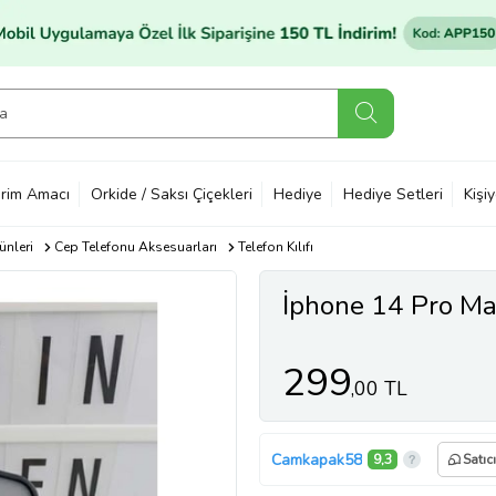
rim Amacı
Orkide / Saksı Çiçekleri
Hediye
Hediye Setleri
Kişi
ünleri
Cep Telefonu Aksesuarları
Telefon Kılıfı
İphone 14 Pro Ma
299
,00 TL
Camkapak58
9,3
Satıc