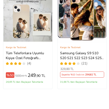
Kargo ile Teslimat
Kargo ile Teslimat
Tüm Telefonlara Uyumlu
Samsung Galaxy S9 S10
Kişiye Özel Fotoğraflı
S20 S21 S22 S23 S24 S25
Telefon Kılıfı Modeller
S26 FE Plus Ultra Kılıf Kişiye
(4)
(21)
Açıklamada
Özel Resimli Fotoğraflı
329
,80 TL
Silikon
249
%50
Sepette %10 İndirim
296
,82 TL
500
,90 TL
,00 TL
26,65 TL'den Başlayan Taksitlerle
31,66 TL'den Başlayan Taksitlerle