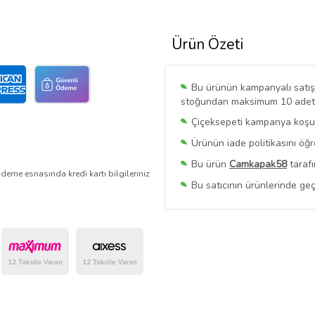
Ürün Özeti
Bu ürünün kampanyalı satışı 
stoğundan maksimum 10 adet sa
Çiçeksepeti kampanya koşull
Ürünün iade politikasını öğ
Bu ürün
Camkapak58
tarafı
deme esnasında kredi kartı bilgileriniz
Bu satıcının ürünlerinde geç
Bu Satıcının
Tüm Ürünlerini
Ürün sayfasında gördüğünüz f
belirlenmektedir.