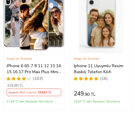
Kargo ile Teslimat
Kargo ile Teslimat
iPhone 6 6S 7 8 11 12 13 14
Iphone 11 Uyuymlu Resim
15 16 17 Pro Max Plus Mini
Baskılı Telefon Kılıfı
Kılıf Kişiye Özel Resimli
(103)
(16)
Fotoğraflı Silikon
329
,80 TL
249
Sepette %10 İndirim
296
,82 TL
,90 TL
31,66 TL'den Başlayan Taksitlerle
26,65 TL'den Başlayan Taksitlerle