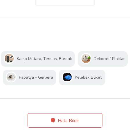
Kamp Matara, Termos, Bardak
Dekoratif Plaklar
Papatya - Gerbera
Kelebek Buketi
Hata Bildir