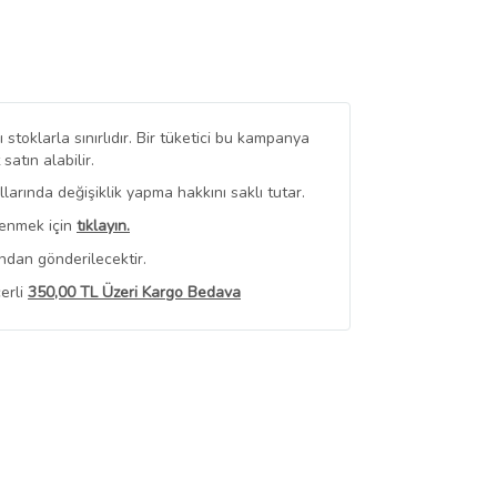
stoklarla sınırlıdır. Bir tüketici bu kampanya
tın alabilir.
arında değişiklik yapma hakkını saklı tutar.
renmek için
tıklayın.
ndan gönderilecektir.
erli
350,00 TL Üzeri Kargo Bedava
 Görüntüle
iyat bilgileri, satıcı tarafından