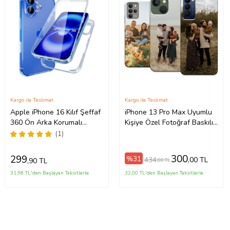
Kargo ile Teslimat
Kargo ile Teslimat
Apple iPhone 16 Kılıf Şeffaf
iPhone 13 Pro Max Uyumlu
360 Ön Arka Korumalı
Kişiye Özel Fotoğraf Baskılı
Silikon
Telefon Kılıfı
(1)
300
299
%31
434
,00 TL
,90 TL
,80 TL
31,98 TL'den Başlayan Taksitlerle
32,00 TL'den Başlayan Taksitlerle