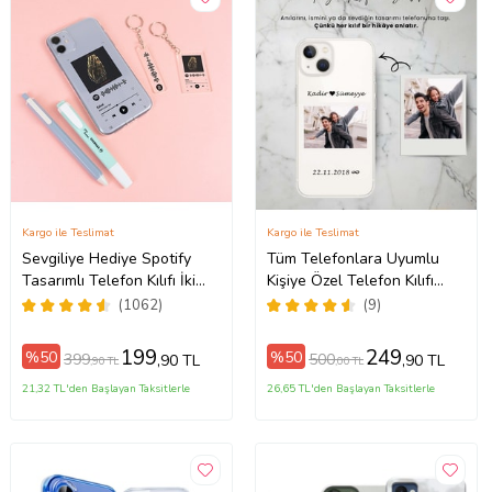
Kargo ile Teslimat
Kargo ile Teslimat
Sevgiliye Hediye Spotify
Tüm Telefonlara Uyumlu
Tasarımlı Telefon Kılıfı İki
Kişiye Özel Telefon Kılıfı
ax
Anahtarlık Hediyeli
Tüm Modeller Açıklamada
(1062)
(9)
199
249
%50
%50
399
500
,90 TL
,90 TL
,90 TL
,00 TL
21,32 TL'den Başlayan Taksitlerle
26,65 TL'den Başlayan Taksitlerle