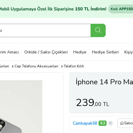
rim Amacı
Orkide / Saksı Çiçekleri
Hediye
Hediye Setleri
Kişi
ünleri
Cep Telefonu Aksesuarları
Telefon Kılıfı
İphone 14 Pro Max
239
,00 TL
Camkapak58
9,3
Satıc