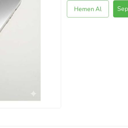
Sep
Hemen Al