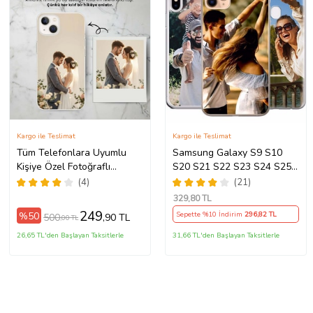
Kargo ile Teslimat
Kargo ile Teslimat
Tüm Telefonlara Uyumlu
Samsung Galaxy S9 S10
Kişiye Özel Fotoğraflı
S20 S21 S22 S23 S24 S25
Telefon Kılıfı Modeller
S26 FE Plus Ultra Kılıf Kişiye
(4)
(21)
Açıklamada
Özel Resimli Fotoğraflı
329
,80 TL
Silikon
249
%50
Sepette %10 İndirim
296
,82 TL
500
,90 TL
,00 TL
26,65 TL'den Başlayan Taksitlerle
31,66 TL'den Başlayan Taksitlerle