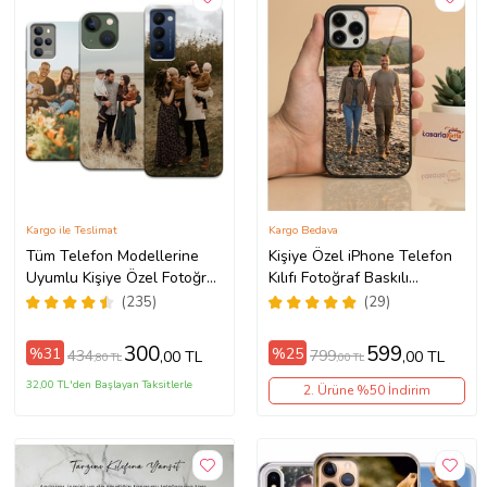
Kargo ile Teslimat
Kargo Bedava
Tüm Telefon Modellerine
Kişiye Özel iPhone Telefon
Uyumlu Kişiye Özel Fotoğraf
Kılıfı Fotoğraf Baskılı
Baskılı Telefon Kılıfı
11/13/14/14Pro/14ProMax/15/1
(235)
(29)
300
599
%31
%25
434
799
,00 TL
,00 TL
,80 TL
,00 TL
32,00 TL'den Başlayan Taksitlerle
2. Ürüne %50 İndirim