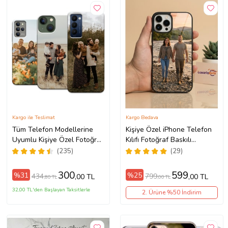
Kargo ile Teslimat
Kargo Bedava
Tüm Telefon Modellerine
Kişiye Özel iPhone Telefon
Uyumlu Kişiye Özel Fotoğraf
Kılıfı Fotoğraf Baskılı
Baskılı Telefon Kılıfı
11/13/14/14Pro/14ProMax/15/1
(235)
(29)
300
599
%31
%25
434
799
,00 TL
,00 TL
,80 TL
,00 TL
32,00 TL'den Başlayan Taksitlerle
2. Ürüne %50 İndirim