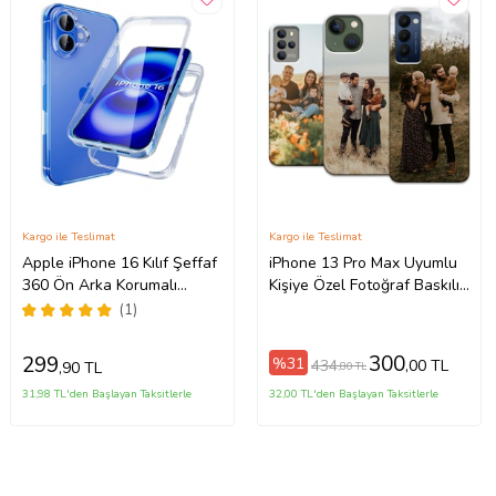
Kargo ile Teslimat
Kargo ile Teslimat
Apple iPhone 16 Kılıf Şeffaf
iPhone 13 Pro Max Uyumlu
360 Ön Arka Korumalı
Kişiye Özel Fotoğraf Baskılı
Silikon
Telefon Kılıfı
(1)
300
299
%31
434
,00 TL
,90 TL
,80 TL
31,98 TL'den Başlayan Taksitlerle
32,00 TL'den Başlayan Taksitlerle