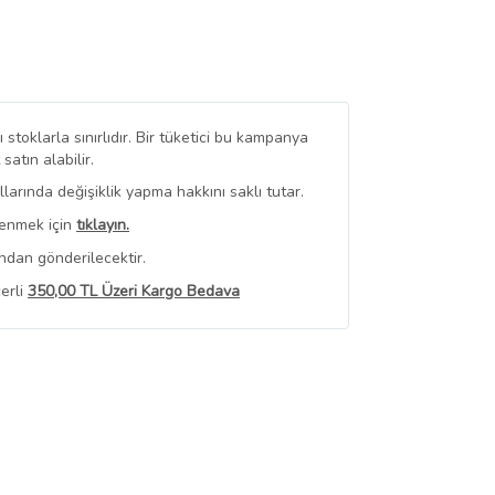
stoklarla sınırlıdır. Bir tüketici bu kampanya
tın alabilir.
arında değişiklik yapma hakkını saklı tutar.
renmek için
tıklayın.
ndan gönderilecektir.
erli
350,00 TL Üzeri Kargo Bedava
 Görüntüle
iyat bilgileri, satıcı tarafından