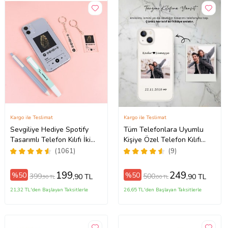
Kargo ile Teslimat
Kargo ile Teslimat
Sevgiliye Hediye Spotify
Tüm Telefonlara Uyumlu
Tasarımlı Telefon Kılıfı İki
Kişiye Özel Telefon Kılıfı
ax
Anahtarlık Hediyeli
Tüm Modeller Açıklamada
(1061)
(9)
199
249
%50
%50
399
500
,90 TL
,90 TL
,90 TL
,00 TL
21,32 TL'den Başlayan Taksitlerle
26,65 TL'den Başlayan Taksitlerle