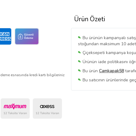
Ürün Özeti
Bu ürünün kampanyalı satışı 
stoğundan maksimum 10 adet sa
Çiçeksepeti kampanya koşull
Ürünün iade politikasını öğ
Bu ürün
Camkapak58
tarafı
deme esnasında kredi kartı bilgileriniz
Bu satıcının ürünlerinde geç
Bu Satıcının
Tüm Ürünlerini
Ürün sayfasında gördüğünüz f
belirlenmektedir.