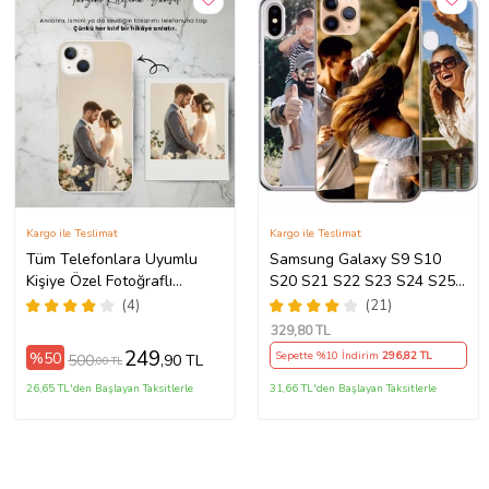
Kargo ile Teslimat
Kargo ile Teslimat
Tüm Telefonlara Uyumlu
Samsung Galaxy S9 S10
Kişiye Özel Fotoğraflı
S20 S21 S22 S23 S24 S25
Telefon Kılıfı Modeller
S26 FE Plus Ultra Kılıf Kişiye
(4)
(21)
Açıklamada
Özel Resimli Fotoğraflı
329
,80 TL
Silikon
249
%50
Sepette %10 İndirim
296
,82 TL
500
,90 TL
,00 TL
26,65 TL'den Başlayan Taksitlerle
31,66 TL'den Başlayan Taksitlerle