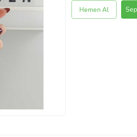
Sep
Hemen Al