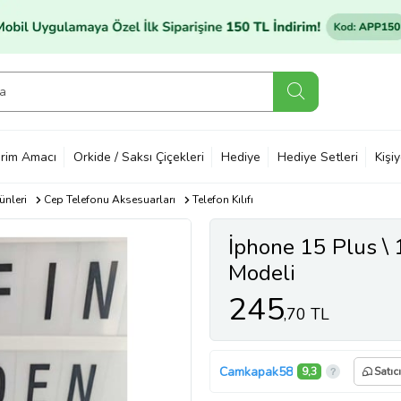
rim Amacı
Orkide / Saksı Çiçekleri
Hediye
Hediye Setleri
Kişi
ünleri
Cep Telefonu Aksesuarları
Telefon Kılıfı
İphone 15 Plus \ 
Modeli
245
,70 TL
Camkapak58
9,3
Satıc