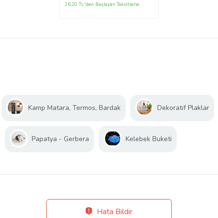
26,20 TL'den Başlayan Taksitlerle
Kamp Matara, Termos, Bardak
Dekoratif Plaklar
Papatya - Gerbera
Kelebek Buketi
Hata Bildir