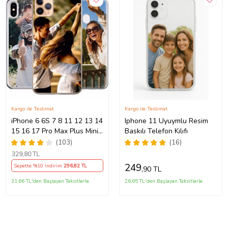
Kargo ile Teslimat
Kargo ile Teslimat
iPhone 6 6S 7 8 11 12 13 14
Iphone 11 Uyuymlu Resim
15 16 17 Pro Max Plus Mini
Baskılı Telefon Kılıfı
Kılıf Kişiye Özel Resimli
(103)
(16)
Fotoğraflı Silikon
329
,80 TL
249
Sepette %10 İndirim
296
,82 TL
,90 TL
31,66 TL'den Başlayan Taksitlerle
26,65 TL'den Başlayan Taksitlerle