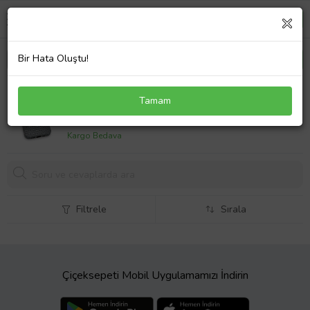
Bir Hata Oluştu!
iPhone 16 Pro Uyumlu Dijital Desenli MagSafe Şarj
Tamam
Özellikli Silikon Kapak Kılıf
579,
90 TL
Kargo Bedava
Filtrele
Sırala
Çiçeksepeti Mobil Uygulamamızı İndirin