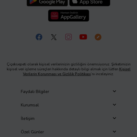
Çiçeksepeti olarak kişisel verilerinizin gizliliğini önemsiyoruz. Şirketimizin
kişisel veri işleme süreçleri hakkında detaylı bilgi almak için lütfen
Kişisel
Verilerin Korunması ve Gizlilik Politikası
’nı inceleyiniz.
Faydalı Bilgiler
Kurumsal
İletişim
Özel Günler