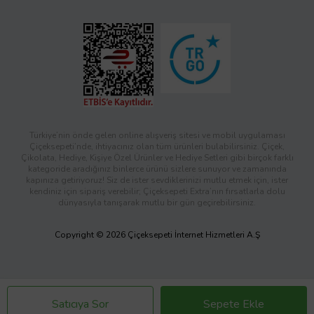
Türkiye’nin önde gelen online alışveriş sitesi ve mobil uygulaması
Çiçeksepeti’nde, ihtiyacınız olan tüm ürünleri bulabilirsiniz. Çiçek,
Çikolata, Hediye, Kişiye Özel Ürünler ve Hediye Setleri gibi birçok farklı
kategoride aradığınız binlerce ürünü sizlere sunuyor ve zamanında
kapınıza getiriyoruz! Siz de ister sevdiklerinizi mutlu etmek için, ister
kendiniz için sipariş verebilir; Çiçeksepeti Extra’nın fırsatlarla dolu
dünyasıyla tanışarak mutlu bir gün geçirebilirsiniz.
Copyright © 2026 Çiçeksepeti İnternet Hizmetleri A.Ş
Satıcıya Sor
Sepete Ekle