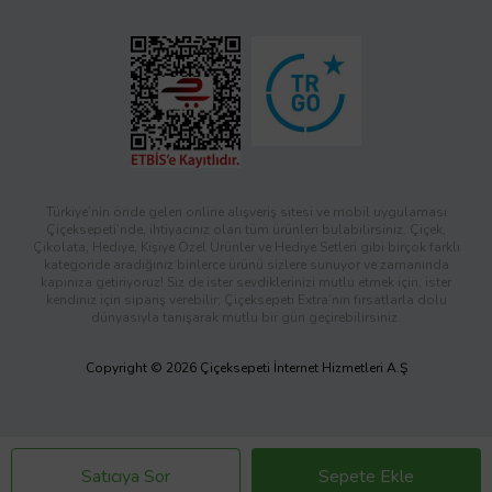
Türkiye’nin önde gelen online alışveriş sitesi ve mobil uygulaması
Çiçeksepeti’nde, ihtiyacınız olan tüm ürünleri bulabilirsiniz. Çiçek,
Çikolata, Hediye, Kişiye Özel Ürünler ve Hediye Setleri gibi birçok farklı
kategoride aradığınız binlerce ürünü sizlere sunuyor ve zamanında
kapınıza getiriyoruz! Siz de ister sevdiklerinizi mutlu etmek için, ister
kendiniz için sipariş verebilir; Çiçeksepeti Extra’nın fırsatlarla dolu
dünyasıyla tanışarak mutlu bir gün geçirebilirsiniz.
Copyright © 2026 Çiçeksepeti İnternet Hizmetleri A.Ş
Satıcıya Sor
Sepete Ekle