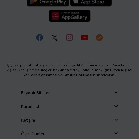
Çiçeksepeti olarak kişisel verilerinizin gizliliğini önemsiyoruz. Şirketimizin
kişisel veri işleme süreçleri hakkında detaylı bilgi almak için lütfen
Kişisel
Verilerin Korunması ve Gizlilik Politikası
’nı inceleyiniz.
Faydalı Bilgiler
Kurumsal
İletişim
Özel Günler