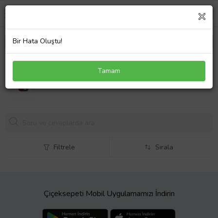
Bir Hata Oluştu!
İphone 16 Silikon Kılıf Modeli
Tamam
249,
00 TL
Filtrele
Sırala
Çiçeksepeti Mobil Uygulamamızı İndirin