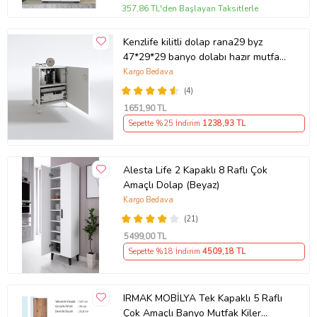
357,86 TL'den Başlayan Taksitlerle
Kenzlife kilitli dolap rana29 byz
47*29*29 banyo dolabı hazır mutfak
ofis kiler kitaplık evrak ayaklı
Kargo Bedava
(Karışık)
(4)
1651
,90 TL
Sepette %25 İndirim
1238
,93 TL
Alesta Life 2 Kapaklı 8 Raflı Çok
Amaçlı Dolap (Beyaz)
Kargo Bedava
(21)
5499
,00 TL
Sepette %18 İndirim
4509
,18 TL
IRMAK MOBİLYA Tek Kapaklı 5 Raflı
Çok Amaçlı Banyo Mutfak Kiler