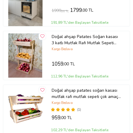
1799
,00 TL
1999
,00 TL
191,89 TL'den Başlayan Taksitlerle
Doğal ahşap Patates Soğan kasası
3 katlı Mutfak Rafı Mutfak Sepeti
Çok Amaçlı 75cm
Kargo Bedava
1059
,00 TL
112,96 TL'den Başlayan Taksitlerle
Doğal ahşap patates soğan kasası
mutfak rafı mutfak sepeti çok amaçlı
2 kat soğanlık sebzelik
Kargo Bedava
(1)
959
,00 TL
102,29 TL'den Başlayan Taksitlerle