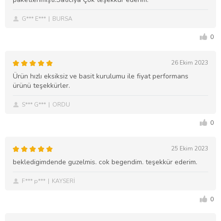
G*** E***
BURSA
0
26 Ekim 2023
Ürün hızlı eksiksiz ve basit kurulumu ile fiyat performans
ürünü teşekkürler.
S*** G***
ORDU
0
25 Ekim 2023
bekledigimdende guzelmis. cok begendim. teşekkür ederim.
F*** p***
KAYSERİ
0