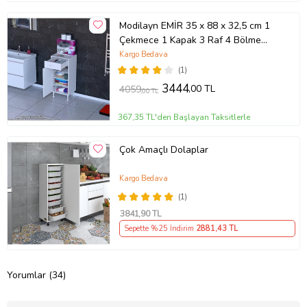
Modilayn EMİR 35 x 88 x 32,5 cm 1
Çekmece 1 Kapak 3 Raf 4 Bölme
Çok Amaçlı Banyo & Mutfak Dolabı
Kargo Bedava
(1)
3444
,00 TL
4059
,00 TL
367,35 TL'den Başlayan Taksitlerle
Çok Amaçlı Dolaplar
Kargo Bedava
(1)
3841
,90 TL
Sepette %25 İndirim
2881
,43 TL
Yorumlar (34)