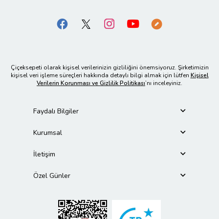
Çiçeksepeti olarak kişisel verilerinizin gizliliğini önemsiyoruz. Şirketimizin
kişisel veri işleme süreçleri hakkında detaylı bilgi almak için lütfen
Kişisel
Verilerin Korunması ve Gizlilik Politikası
’nı inceleyiniz.
Faydalı Bilgiler
Kurumsal
İletişim
Özel Günler