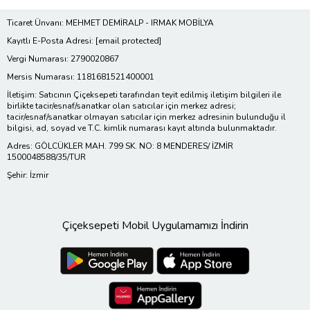
Ticaret Ünvanı: MEHMET DEMİRALP - IRMAK MOBİLYA
Kayıtlı E-Posta Adresi:
[email protected]
Vergi Numarası: 2790020867
Mersis Numarası: 1181681521400001
İletişim: Satıcının Çiçeksepeti tarafından teyit edilmiş iletişim bilgileri ile
birlikte tacir/esnaf/sanatkar olan satıcılar için merkez adresi;
tacir/esnaf/sanatkar olmayan satıcılar için merkez adresinin bulunduğu il
bilgisi, ad, soyad ve T.C. kimlik numarası kayıt altında bulunmaktadır.
Adres: GÖLCÜKLER MAH. 799 SK. NO: 8 MENDERES/ İZMİR
1500048588/35/TUR
Şehir: İzmir
Çiçeksepeti Mobil Uygulamamızı İndirin