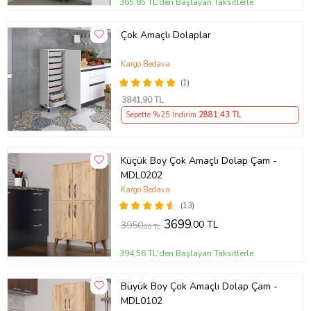
365,85 TL'den Başlayan Taksitlerle
alınmamalıdır. Ürünün kurulumunu tamamlamadan ve kullanmadan
önce koliyi deforme etmemeye dikkat ediniz.
Çok Amaçlı Dolaplar
Ürün Kodu:
kcm89737936
Kargo Bedava
(1)
3841
,90 TL
Sepette %25 İndirim
2881
,43 TL
Küçük Boy Çok Amaçlı Dolap Çam -
MDL0202
Kargo Bedava
(13)
3699
,00 TL
3950
,00 TL
394,56 TL'den Başlayan Taksitlerle
Büyük Boy Çok Amaçlı Dolap Çam -
MDL0102