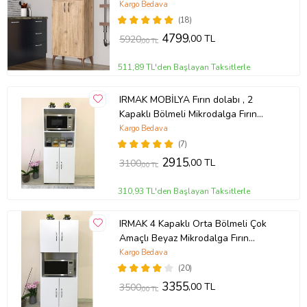
Kargo Bedava
(18)
4799
,00 TL
5920
,00 TL
511,89 TL'den Başlayan Taksitlerle
IRMAK MOBİLYA Fırın dolabı , 2
Kapaklı Bölmeli Mikrodalga Fırın
Dolabı , Çok Amaçlı Mini Fırın Mutfak
Kargo Bedava
Dolabı , çok amaçlı dolap
(7)
2915
,00 TL
3100
,00 TL
310,93 TL'den Başlayan Taksitlerle
IRMAK 4 Kapaklı Orta Bölmeli Çok
Amaçlı Beyaz Mikrodalga Fırın
Dolabı, Mini Fırın Mutfak Dolabı
Kargo Bedava
(20)
3355
,00 TL
3500
,00 TL