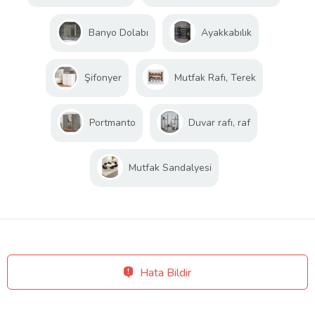
Banyo Dolabı
Ayakkabılık
Şifonyer
Mutfak Rafı, Terek
Portmanto
Duvar rafı, raf
Mutfak Sandalyesi
Hata Bildir