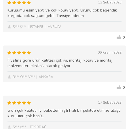
13 Şubat 2023
Kurulumu esim yapti ve cok kolay yapti. Ürünü cok begendik
kargoda cok saglam geldi. Tavsiye ederim
S*** Ş***
ISTANBUL-AVRUPA
0
06 Kasım 2022
Fiyatına göre ürün kalitesi çok iyi, montajı kolay ve montaj
malzemeleri eksiksiz olarak geliyor
B*** O*** V***
ANKARA
0
17 Şubat 2023
ürün çok kaliteli, iyi paketlenmişti hızlı bir şekilde elimize ulaştı
kurulumu çok basit..
S*** ç***
TEKİRDAĞ