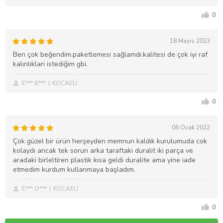
0
18 Mayıs 2023
Ben çok beğendim.paketlemesi sağlamdı.kalitesi de çok iyi raf
kalınlıklari istediğim gbi.
E*** B***
KOCAELİ
0
06 Ocak 2022
Çok güzel bir ürün herşeyden memnun kaldık kurulumuda cok
kolaydı ancak tek sorun arka taraftaki duralit iki parça ve
aradaki birleltiren plastik kısa geldi duralite ama yine iade
etmedim kurdum kullanmaya başladım.
E*** O***
KOCAELİ
0