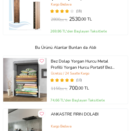
Dolabı Beyaz Erzak Dolabı (Ahşap)
Kargo Bedava
(18)
2530
,00 TL
2800
,00 TL
269,86 TL'den Başlayan Taksitlerle
Bu Ürünü Alanlar Bunları da Aldı
Bez Dolap Yorgan Hurcu Metal
Profilli Yorgan Hurcu Portatif Bez
Dolap Çelik Profilli Gri Renk (Gri)
Ücretsiz / 24 Saatte Kargo
(10)
700
,00 TL
1150
,00 TL
74,66 TL'den Başlayan Taksitlerle
ANKASTRE FIRIN DOLABI
Kargo Bedava