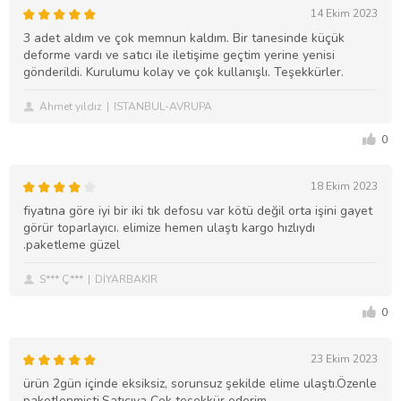
14 Ekim 2023
3 adet aldım ve çok memnun kaldım. Bir tanesinde küçük
deforme vardı ve satıcı ile iletişime geçtim yerine yenisi
gönderildi. Kurulumu kolay ve çok kullanışlı. Teşekkürler.
Ahmet yıldız
ISTANBUL-AVRUPA
0
18 Ekim 2023
fiyatına göre iyi bir iki tık defosu var kötü değil orta işini gayet
görür toparlayıcı. elimize hemen ulaştı kargo hızlıydı
.paketleme güzel
S*** Ç***
DİYARBAKIR
0
23 Ekim 2023
ürün 2gün içinde eksiksiz, sorunsuz şekilde elime ulaştı.Özenle
paketlenmişti.Satıcıya Çok teşekkür ederim.