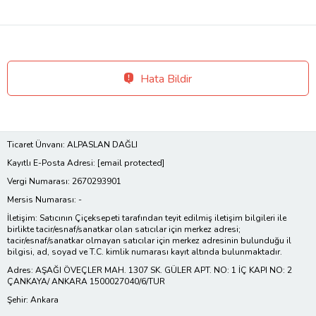
Hata Bildir
Ticaret Ünvanı: ALPASLAN DAĞLI
Kayıtlı E-Posta Adresi:
[email protected]
Vergi Numarası: 2670293901
Mersis Numarası: -
İletişim: Satıcının Çiçeksepeti tarafından teyit edilmiş iletişim bilgileri ile
birlikte tacir/esnaf/sanatkar olan satıcılar için merkez adresi;
tacir/esnaf/sanatkar olmayan satıcılar için merkez adresinin bulunduğu il
bilgisi, ad, soyad ve T.C. kimlik numarası kayıt altında bulunmaktadır.
Adres: AŞAĞI ÖVEÇLER MAH. 1307 SK. GÜLER APT. NO: 1 İÇ KAPI NO: 2
ÇANKAYA/ ANKARA 1500027040/6/TUR
Şehir: Ankara