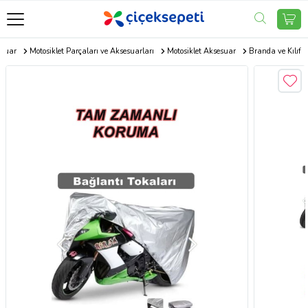
esuar
Motosiklet Parçaları ve Aksesuarları
Motosiklet Aksesuar
Branda ve Kılıf