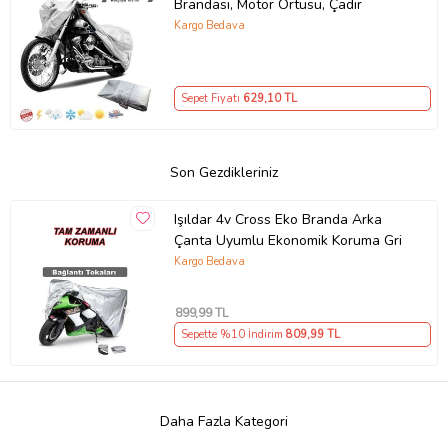
Brandası, Motor Örtüsü, Çadır
Kargo Bedava
Sepet Fiyatı
629
,10 TL
Son Gezdikleriniz
Işıldar 4v Cross Eko Branda Arka
Çanta Uyumlu Ekonomik Koruma Gri
Kargo Bedava
899
,99 TL
Sepette %10 İndirim
809
,99 TL
Daha Fazla Kategori