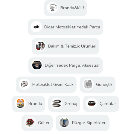
Branda&Kılıf
Diğer Motosiklet Yedek Parça
Bakım & Temizlik Ürünleri
Diğer Yedek Parça, Aksesuar
Motosiklet Giyim Kask
Güneşlik
Branda
Grenaj
Çantalar
Güller
Rüzgar Siperlikleri