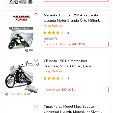
Maranta Thunder 250 Arka Çanta
Uyumlu Motor Branda Örtü Miflonlu
Premium 4 Mevsim Koruma Gri
Kargo Bedava
(1)
899
,99 TL
Sepette %10 İndirim
809
,99 TL
CF moto 150 NK Motosiklet
Brandası, Motor Örtüsü, Çadır
Kargo Bedava
(1)
Sepet Fiyatı
629
,10 TL
Xmax Forza Model Maxi Scooter
Universal Uyumlu Motosiklet Siyah