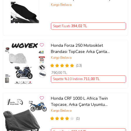
Sele Kılıfı Motor Koltuk Brandası
Kargo Bedava
Sepet Fiyatı
394
,02 TL
Honda Forza 250 Motosiklet
Brandası TopCase Arka Çanta
Uyumlu Branda,Örtü
Kargo Bedava
(13)
790
,00 TL
Sepette %10 İndirim
711
,00 TL
Honda CRF 1000 L Africa Twin
Topcase, Arka Çanta Uyumlu
Motosiklet Branda, Motor Örtüsü ,
Kargo Bedava
Çadır
(1)