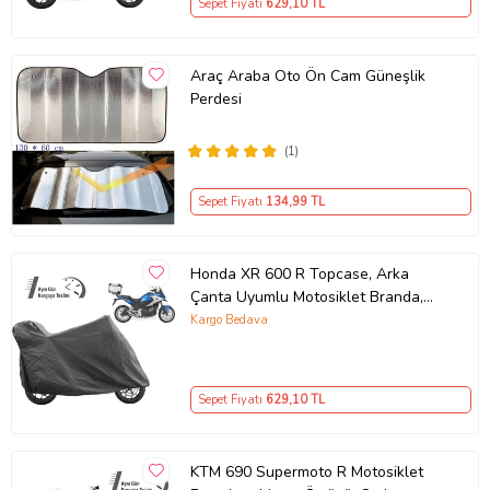
Sepet Fiyatı
629
,10 TL
Araç Araba Oto Ön Cam Güneşlik
Perdesi
(1)
Sepet Fiyatı
134
,99 TL
Honda XR 600 R Topcase, Arka
Çanta Uyumlu Motosiklet Branda,
Motor Örtüsü , Çadır
Kargo Bedava
Sepet Fiyatı
629
,10 TL
KTM 690 Supermoto R Motosiklet