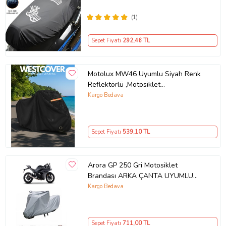
Siyah
(1)
Sepet Fiyatı
292
,46 TL
Motolux MW46 Uyumlu Siyah Renk
Reflektörlü ,Motosiklet
Brandası,Motor Branda Motor
Kargo Bedava
Örtüsü (Güvenlik Kilidi ve Bağlantı
Tokalı)
Sepet Fiyatı
539
,10 TL
Arora GP 250 Gri Motosiklet
Brandası ARKA ÇANTA UYUMLU
DEĞİLDİR
Kargo Bedava
Sepet Fiyatı
711
,00 TL