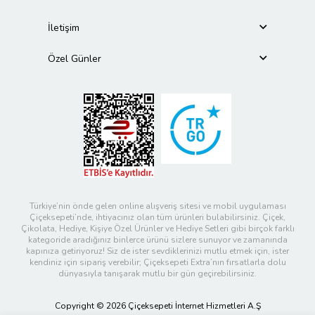
İletişim
Özel Günler
Türkiye’nin önde gelen online alışveriş sitesi ve mobil uygulaması
Çiçeksepeti’nde, ihtiyacınız olan tüm ürünleri bulabilirsiniz. Çiçek,
Çikolata, Hediye, Kişiye Özel Ürünler ve Hediye Setleri gibi birçok farklı
kategoride aradığınız binlerce ürünü sizlere sunuyor ve zamanında
kapınıza getiriyoruz! Siz de ister sevdiklerinizi mutlu etmek için, ister
kendiniz için sipariş verebilir; Çiçeksepeti Extra’nın fırsatlarla dolu
dünyasıyla tanışarak mutlu bir gün geçirebilirsiniz.
Copyright © 2026 Çiçeksepeti İnternet Hizmetleri A.Ş