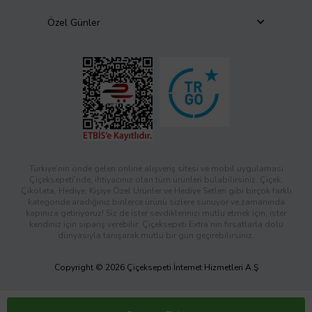
Özel Günler
Türkiye’nin önde gelen online alışveriş sitesi ve mobil uygulaması
Çiçeksepeti’nde, ihtiyacınız olan tüm ürünleri bulabilirsiniz. Çiçek,
Çikolata, Hediye, Kişiye Özel Ürünler ve Hediye Setleri gibi birçok farklı
kategoride aradığınız binlerce ürünü sizlere sunuyor ve zamanında
kapınıza getiriyoruz! Siz de ister sevdiklerinizi mutlu etmek için, ister
kendiniz için sipariş verebilir; Çiçeksepeti Extra’nın fırsatlarla dolu
dünyasıyla tanışarak mutlu bir gün geçirebilirsiniz.
Copyright © 2026 Çiçeksepeti İnternet Hizmetleri A.Ş