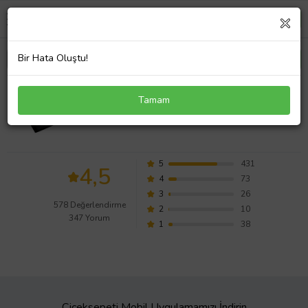
Bir Hata Oluştu!
İsme Özel Cüzdan Pierre Cardin Marka Garantili
Tamam
Hakiki Deri Cüzdan
Değerlendirmeleri
5
431
4,5
4
73
3
26
578 Değerlendirme
2
10
347 Yorum
1
38
Çiçeksepeti Mobil Uygulamamızı İndirin