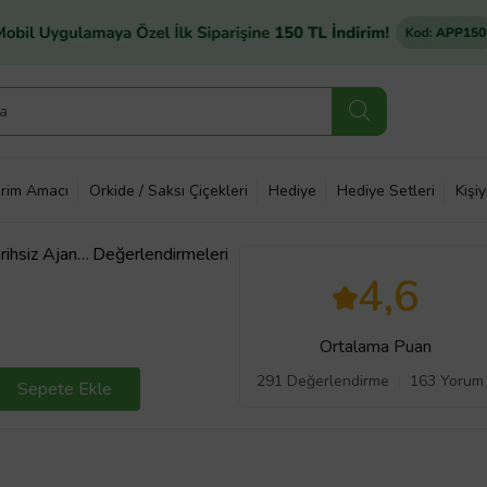
rim Amacı
Orkide / Saksı Çiçekleri
Hediye
Hediye Setleri
Kişi
rihsiz Ajand
Değerlendirmeleri
Seti Kutulu
4,6
Ortalama Puan
291 Değerlendirme
163 Yorum
Sepete Ekle