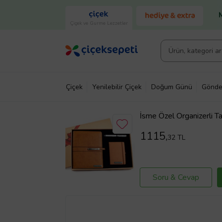
Çiçek ve Gurme Lezzetler
Çiçek
Yenilebilir Çiçek
Doğum Günü
Gönde
İsme Özel Organizerli Ta
a Kalem ve Not Defteri 
(Taba)
1115,
32 TL
Soru & Cevap