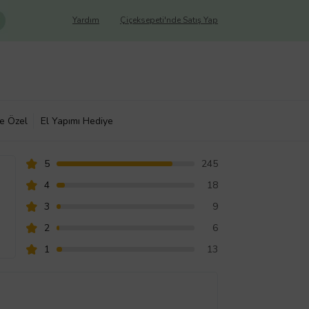
Yardım
Çiçeksepeti'nde Satış Yap
ye Özel
El Yapımı Hediye
5
245
4
18
3
9
2
6
1
13