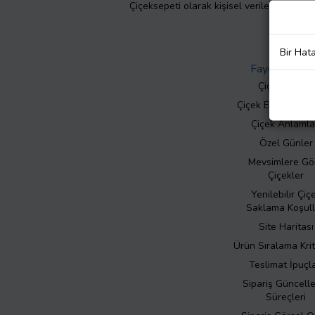
Çiçeksepeti olarak kişisel verilerinizin giz
Bir Hat
Faydalı Bilgil
Çiçek Bakımı
Çiçek Eşliğinde N
Çiçek Anlamla
Özel Günler
Mevsimlere Gö
Çiçekler
Yenilebilir Çiç
Saklama Koşull
Site Haritası
Ürün Sıralama Krit
Teslimat İpuçla
Sipariş Güncell
Süreçleri