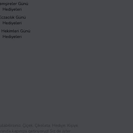
emşireler Günü
Hediyeleri
Eczacılık Günü
Hediyeleri
ş Hekimleri Günü
Hediyeleri
abilirsiniz. Çiçek, Çikolata, Hediye, Kişiye
ında kapınıza getiriyoruz! Siz de ister