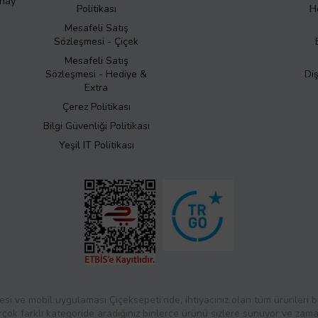
Onay
Politikası
H
Mesafeli Satış
Sözleşmesi - Çiçek
Mesafeli Satış
Sözleşmesi - Hediye &
Di
Extra
Çerez Politikası
Bilgi Güvenliği Politikası
Yeşil IT Politikası
esi ve mobil uygulaması Çiçeksepeti’nde, ihtiyacınız olan tüm ürünleri bul
rçok farklı kategoride aradığınız binlerce ürünü sizlere sunuyor ve zaman