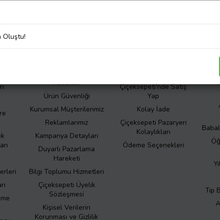
liliğini önemsiyoruz. Şirketimizin kişisel veri işleme süreçleri hakkında de
Korunması ve Gizlilik Politikası
’nı inceleyiniz.
a Oluştu!
er
Kurumsal
İletişim
Hakkımızda
Bize Ulaşın
S
otlar
Çiçeksepeti Müşteri
Sıkça Sorulan Sorular
Politikası
rı
Çiçeksepeti'nde Satış
Ürün Güvenliği
Yap
Kurumsal Müşterilerimiz
Kolay İade
re
Reklamlarımız
Çiçeksepeti Pazaryeri
Babal
Kolaylıkları
ek
Kampanya Detayları
Öğ
arı
Ödeme Seçenekleri
Duyarlı Pazarlama
Hareketi
Yı
erleri
Bilgi Toplumu Hizmetleri
rı
Çiçeksepeti Üyelik
Tıp 
Sözleşmesi
eme
A
Kişisel Verilerin
Korunması ve Gizlilik