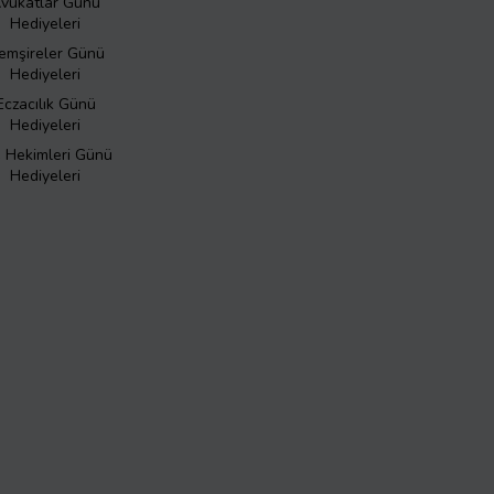
vukatlar Günü
Hediyeleri
emşireler Günü
Hediyeleri
Eczacılık Günü
Hediyeleri
ş Hekimleri Günü
Hediyeleri