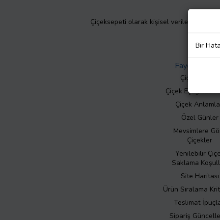
Çiçeksepeti olarak kişisel verilerinizin giz
Bir Hat
Faydalı Bilgil
Çiçek Bakımı
Çiçek Eşliğinde N
Çiçek Anlamla
Özel Günler
Mevsimlere Gö
Çiçekler
Yenilebilir Çiç
Saklama Koşull
Site Haritası
Ürün Sıralama Krit
Teslimat İpuçla
Sipariş Güncell