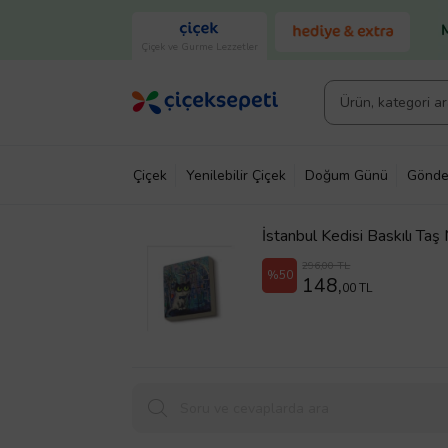
Çiçek ve Gurme Lezzetler
Çiçek
Yenilebilir Çiçek
Doğum Günü
Gönde
İstanbul Kedisi Baskılı Ta
296,00 TL
%50
148,
00 TL