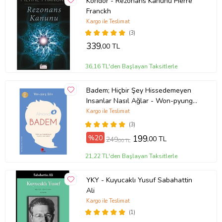
Koridor - Rezonans Kanunu Pıerre
Franckh
Kargo ile Teslimat
(3)
339
,00 TL
36,16 TL'den Başlayan Taksitlerle
Badem; Hiçbir Şey Hissedemeyen
Insanlar Nasıl Ağlar - Won-pyung
Sohn - Peta Kitap
Kargo ile Teslimat
(3)
%20
199
,00 TL
249
,00 TL
21,22 TL'den Başlayan Taksitlerle
YKY - Kuyucaklı Yusuf Sabahattin
Ali
Kargo ile Teslimat
(1)