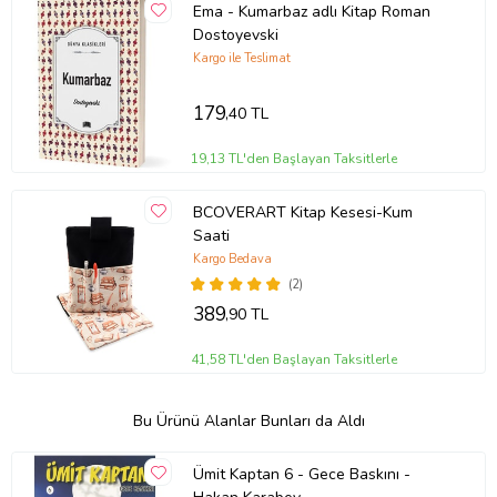
Ema - Kumarbaz adlı Kitap Roman
Dostoyevski
Kargo ile Teslimat
179
,40 TL
19,13 TL'den Başlayan Taksitlerle
BCOVERART Kitap Kesesi-Kum
Saati
Kargo Bedava
(2)
389
,90 TL
41,58 TL'den Başlayan Taksitlerle
Bu Ürünü Alanlar Bunları da Aldı
Ümit Kaptan 6 - Gece Baskını -