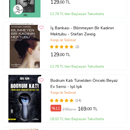
129
,00 TL
13,76 TL'den Başlayan Taksitlerle
İş Bankası - Bilinmeyen Bir Kadının
Mektubu - Stefan Zweig
Kargo ile Teslimat
(2)
129
,00 TL
13,76 TL'den Başlayan Taksitlerle
Bodrum Katı Tünelden Önceki Beyaz
Ev Serisi - Işıl Işık
Kargo ile Teslimat
(14)
%11
169
,00 TL
190
,00 TL
18,02 TL'den Başlayan Taksitlerle