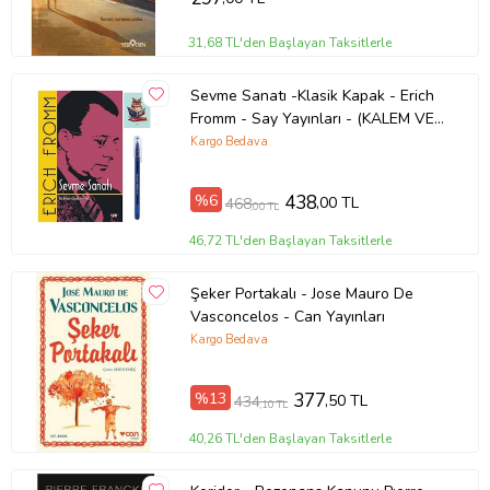
31,68 TL'den Başlayan Taksitlerle
Sevme Sanatı -Klasik Kapak - Erich
Fromm - Say Yayınları - (KALEM VE
NOT DEFTERLİ) (Renksiz)
Kargo Bedava
%6
438
,00 TL
468
,00 TL
46,72 TL'den Başlayan Taksitlerle
Şeker Portakalı - Jose Mauro De
Vasconcelos - Can Yayınları
Kargo Bedava
%13
377
,50 TL
434
,10 TL
40,26 TL'den Başlayan Taksitlerle