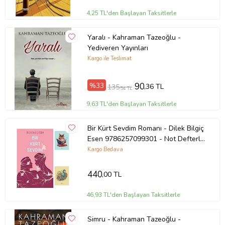
4,25 TL'den Başlayan Taksitlerle
Yaralı - Kahraman Tazeoğlu -
Yediveren Yayınları
Kargo ile Teslimat
%33
90
,36 TL
135
,54 TL
9,63 TL'den Başlayan Taksitlerle
Bir Kürt Sevdim Romanı - Dilek Bilgiç
Esen 9786257099301 - Not Defterli
Seti (Renksiz)
Kargo Bedava
440
,00 TL
46,93 TL'den Başlayan Taksitlerle
Simru - Kahraman Tazeoğlu -