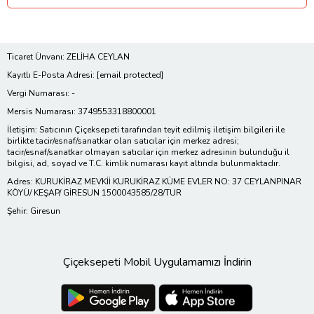
Ticaret Ünvanı: ZELİHA CEYLAN
Kayıtlı E-Posta Adresi:
[email protected]
Vergi Numarası: -
Mersis Numarası: 3749553318800001
İletişim: Satıcının Çiçeksepeti tarafından teyit edilmiş iletişim bilgileri ile
birlikte tacir/esnaf/sanatkar olan satıcılar için merkez adresi;
tacir/esnaf/sanatkar olmayan satıcılar için merkez adresinin bulunduğu il
bilgisi, ad, soyad ve T.C. kimlik numarası kayıt altında bulunmaktadır.
Adres: KURUKİRAZ MEVKİİ KURUKİRAZ KÜME EVLER NO: 37 CEYLANPINAR
KÖYÜ/ KEŞAP/ GİRESUN 1500043585/28/TUR
Şehir: Giresun
Çiçeksepeti Mobil Uygulamamızı İndirin