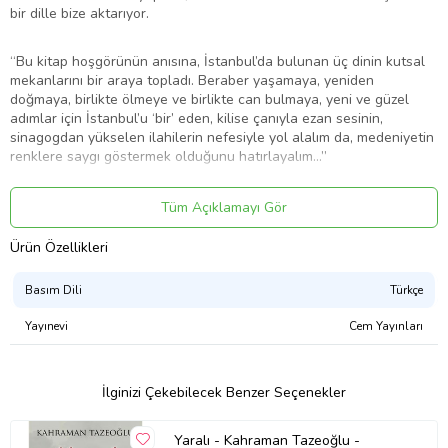
bir dille bize aktarıyor.
“Bu kitap hoşgörünün anısına, İstanbul’da bulunan üç dinin kutsal
mekanlarını bir araya topladı. Beraber yaşamaya, yeniden
doğmaya, birlikte ölmeye ve birlikte can bulmaya, yeni ve güzel
adımlar için İstanbul’u ‘bir’ eden, kilise çanıyla ezan sesinin,
sinagogdan yükselen ilahilerin nefesiyle yol alalım da, medeniyetin
renklere saygı göstermek olduğunu hatırlayalım...”
Tüm Açıklamayı Gör
Sema Akkoyun Özbay tells us about the architectural structure,
Ürün Özellikleri
location and importance of the holy temples of Muslims, Christians
and Jews in İstanbul in this book, Living Together in İstanbul.
Basım Dili
Türkçe
Yayınevi
Cem Yayınları
“This book compiled sacred spaces of three religions in İstanbul
for the memory of tolerance. Let us proceed by remembering the
civilization is to pay respect to various colors through the soul of
the sounds of azan, church bell and the hymns raising up from the
İlginizi Çekebilecek Benzer Seçenekler
synagogue, to live altogether, to be reborn, to die and to revive
altogether; for brand new and beautiful paces.”
Yaralı - Kahraman Tazeoğlu -