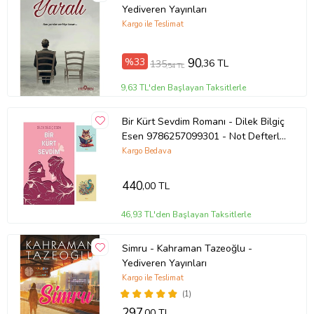
Yediveren Yayınları
Kargo ile Teslimat
Ürün Adı: İstanbul’da Birlikte Yaşamak
%33
90
,36 TL
135
,54 TL
Ürün Kodu: 9786052305348
9,63 TL'den Başlayan Taksitlerle
Yazar: Sema Akkoyun Özbay
Bir Kürt Sevdim Romanı - Dilek Bilgiç
Esen 9786257099301 - Not Defterli
Basım Yılı: 2018
Seti (Renksiz)
Kargo Bedava
Kapak Türü: Karton Kapak
440
,00 TL
Sayfa Sayısı: 264
46,93 TL'den Başlayan Taksitlerle
Kağıt Cinsi: 2. Hamur
Simru - Kahraman Tazeoğlu -
Yediveren Yayınları
Çevirmen:
Kargo ile Teslimat
(1)
Ürün Kodu:
kcm19157434
297
,00 TL