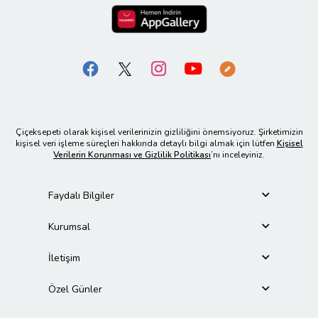
Çiçeksepeti olarak kişisel verilerinizin gizliliğini önemsiyoruz. Şirketimizin
kişisel veri işleme süreçleri hakkında detaylı bilgi almak için lütfen
Kişisel
Verilerin Korunması ve Gizlilik Politikası
’nı inceleyiniz.
Faydalı Bilgiler
Kurumsal
İletişim
Özel Günler