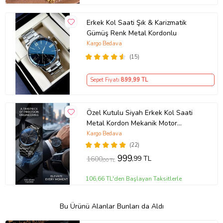
Erkek Kol Saati Şık & Karizmatik
Gümüş Renk Metal Kordonlu
Kargo Bedava
(15)
Sepet Fiyatı
899
,99 TL
Özel Kutulu Siyah Erkek Kol Saati
Metal Kordon Mekanik Motor
Garantili Hediye Kart Notu İle
Kargo Bedava
Gönderilir
(22)
999
,99 TL
1600
,00 TL
106,66 TL'den Başlayan Taksitlerle
Bu Ürünü Alanlar Bunları da Aldı