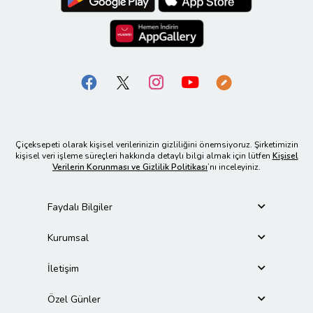
Çiçeksepeti olarak kişisel verilerinizin gizliliğini önemsiyoruz. Şirketimizin
kişisel veri işleme süreçleri hakkında detaylı bilgi almak için lütfen
Kişisel
Verilerin Korunması ve Gizlilik Politikası
’nı inceleyiniz.
Faydalı Bilgiler
Kurumsal
İletişim
Özel Günler