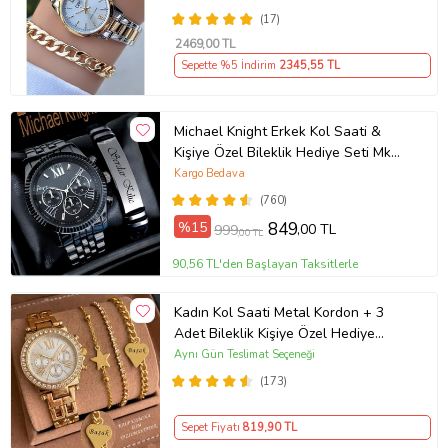
(17)
2469
,00 TL
Sepette %5 İndirim
2345
,55 TL
Michael Knight Erkek Kol Saati &
Kişiye Özel Bileklik Hediye Seti Mk
SiyahİçiGümüş
Kargo Bedava
(760)
%15
849
,00 TL
999
,00 TL
90,56 TL'den Başlayan Taksitlerle
Kadın Kol Saati Metal Kordon + 3
Adet Bileklik Kişiye Özel Hediye
Kadına hediye Kız arkadaşa hediye
Aynı Gün Teslimat Seçeneği
(173)
Sepet Fiyatı
819
,90 TL