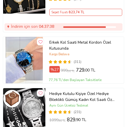
Arkadaşa hediye (Altın)
Sepet Fiyatı
823
,74 TL
İndirim için son
04:37:38
Erkek Kol Saati Metal Kordon Özel
Kutusunda
Kargo Bedava
(311)
%27
729
,00 TL
999
,00 TL
77,76 TL'den Başlayan Taksitlerle
Hediye Kutulu Kişiye Özel Hediye
Bileklikli Gümüş Kadın Kol Saati Özel
Kutusunda (Gümüş)
Aynı Gün Ücretsiz Teslimat
(231)
829
,90 TL
1099
,90 TL