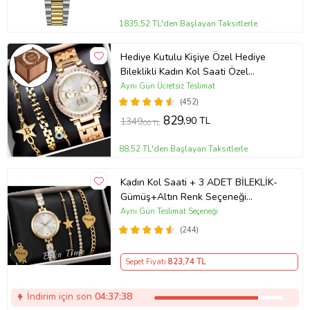
1835,52 TL'den Başlayan Taksitlerle
Hediye Kutulu Kişiye Özel Hediye
Bileklikli Kadın Kol Saati Özel
Kutusunda (Gold)
Aynı Gün Ücretsiz Teslimat
(452)
829
,90 TL
1349
,00 TL
88,52 TL'den Başlayan Taksitlerle
Kadın Kol Saati + 3 ADET BİLEKLİK-
Gümüş+Altın Renk Seçeneği
ayarlanabilir kordon Kadın Kol Saati
Aynı Gün Teslimat Seçeneği
BİLEKLİK HEDİYE Altın Renk - Kız
(244)
Arkadaşa hediye (Altın)
Sepet Fiyatı
823
,74 TL
İndirim için son
04:37:38