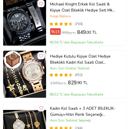
Michael Knight Erkek Kol Saati &
Kişiye Özel Bileklik Hediye Seti Mk
SiyahİçiGümüş
Kargo Bedava
(760)
%15
849
,00 TL
999
,00 TL
90,56 TL'den Başlayan Taksitlerle
Hediye Kutulu Kişiye Özel Hediye
Bileklikli Kadın Kol Saati Özel
Kutusunda (Gold)
Aynı Gün Ücretsiz Teslimat
(452)
829
,90 TL
1349
,00 TL
88,52 TL'den Başlayan Taksitlerle
Kadın Kol Saati + 3 ADET BİLEKLİK-
Gümüş+Altın Renk Seçeneği
ayarlanabilir kordon Kadın Kol Saati
Aynı Gün Teslimat Seçeneği
BİLEKLİK HEDİYE Altın Renk - Kız
(244)