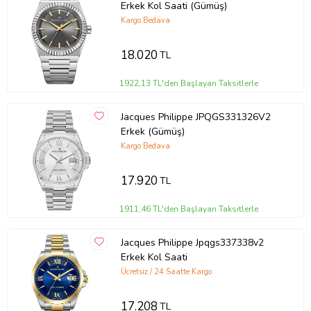
Erkek Kol Saati (Gümüş)
Kargo Bedava
18.020
TL
1922,13 TL'den Başlayan Taksitlerle
Jacques Philippe JPQGS331326V2
Erkek (Gümüş)
Kargo Bedava
17.920
TL
1911,46 TL'den Başlayan Taksitlerle
Jacques Philippe Jpqgs337338v2
Erkek Kol Saati
Ücretsiz / 24 Saatte Kargo
17.208
TL