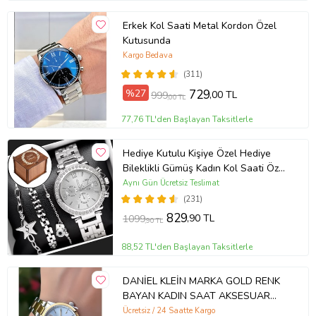
Erkek Kol Saati Metal Kordon Özel
Kutusunda
Kargo Bedava
(311)
%27
729
,00 TL
999
,00 TL
77,76 TL'den Başlayan Taksitlerle
Hediye Kutulu Kişiye Özel Hediye
Bileklikli Gümüş Kadın Kol Saati Özel
Kutusunda (Gümüş)
Aynı Gün Ücretsiz Teslimat
(231)
829
,90 TL
1099
,90 TL
88,52 TL'den Başlayan Taksitlerle
DANİEL KLEİN MARKA GOLD RENK
BAYAN KADIN SAAT AKSESUAR
BİLEKLİK HEDİYELİ
Ücretsiz / 24 Saatte Kargo