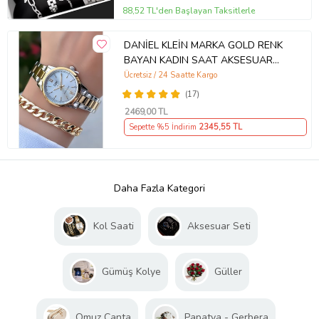
88,52 TL'den Başlayan Taksitlerle
DANİEL KLEİN MARKA GOLD RENK
BAYAN KADIN SAAT AKSESUAR
BİLEKLİK HEDİYELİ
Ücretsiz / 24 Saatte Kargo
(17)
2469
,00 TL
Sepette %5 İndirim
2345
,55 TL
Daha Fazla Kategori
Kol Saati
Aksesuar Seti
Gümüş Kolye
Güller
Omuz Çanta
Papatya - Gerbera