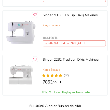
Singer M1505 Ev Tipi Dikiş Makinesi
Kargo Bedava
8444
,90 TL
Sepette %10 İndirim
7600
,41 TL
Singer 2282 Tradition Dikiş Makinesi
Kargo Bedava
(30)
7853
,55 TL
837,71 TL'den Başlayan Taksitlerle
Bu Ürünü Alanlar Bunları da Aldı