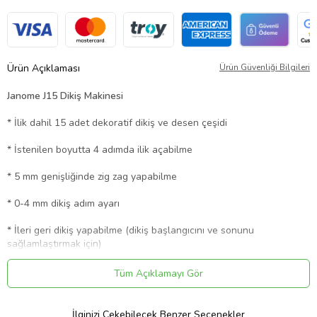
Ürün Açıklaması
Ürün Güvenliği Bilgileri
Janome J15 Dikiş Makinesi
* İlik dahil 15 adet dekoratif dikiş ve desen çeşidi
* İstenilen boyutta 4 adımda ilik açabilme
* 5 mm genişliğinde zig zag yapabilme
* 0-4 mm dikiş adım ayarı
* İleri geri dikiş yapabilme (dikiş başlangıcını ve sonunu
sağlamlaştırmak için)
* Kol, yaka, çocuk kıyafetleri dikimi için burunlu gövde
Tüm Açıklamayı Gör
* Her türlü kumaşı dikebilme imkanı (kot, penye, triko, gömlek gibi)
İlginizi Çekebilecek Benzer Seçenekler