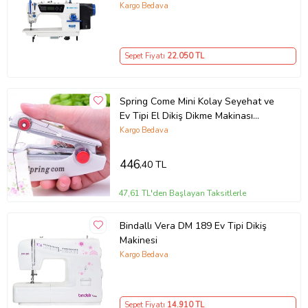
Kargo Bedava
Sepet Fiyatı
22.050
TL
Spring Come Mini Kolay Seyehat ve
Ev Tipi El Dikiş Dikme Makinası
(5343)
Kargo Bedava
446
,40 TL
47,61 TL'den Başlayan Taksitlerle
Bindallı Vera DM 189 Ev Tipi Dikiş
Makinesi
Kargo Bedava
Sepet Fiyatı
14.910
TL