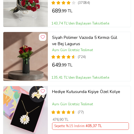
(37084)
689
,99 TL
143,74 TL'den Başlayan Taksitlerle
Siyah Polimer Vazoda 5 Kırmızı Gül
ve Bej Lagurus
Aynı Gün Ücretsiz Teslimat
(724)
649
,99 TL
135,41 TL'den Başlayan Taksitlerle
Hediye Kutusunda Kişiye Özel Kolye
Aynı Gün Ücretsiz Teslimat
(77)
476
,90 TL
Sepette %15 İndirim
405
,37 TL