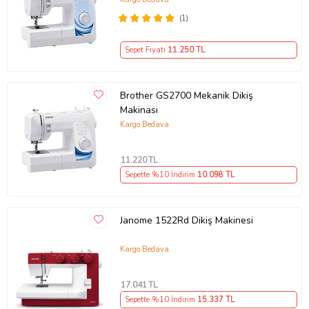
* Makina üzerinde aksesuar saklama kutusu
(1)
Ürün Kodu:
kcm25004982
Sepet Fiyatı
11.250
TL
Brother GS2700 Mekanik Dikiş
Makinası
Kargo Bedava
11.220
TL
Sepette %10 İndirim
10.098
TL
Janome 1522Rd Dikiş Makinesi
Kargo Bedava
17.041
TL
Sepette %10 İndirim
15.337
TL