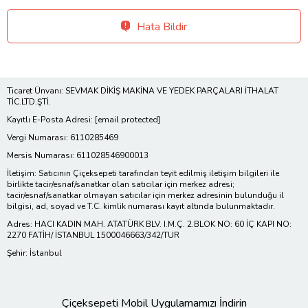
Hata Bildir
Ticaret Ünvanı: SEVMAK DİKİŞ MAKİNA VE YEDEK PARÇALARI İTHALAT
TİC.LTD.ŞTİ.
Kayıtlı E-Posta Adresi:
[email protected]
Vergi Numarası: 6110285469
Mersis Numarası: 611028546900013
İletişim: Satıcının Çiçeksepeti tarafından teyit edilmiş iletişim bilgileri ile
birlikte tacir/esnaf/sanatkar olan satıcılar için merkez adresi;
tacir/esnaf/sanatkar olmayan satıcılar için merkez adresinin bulunduğu il
bilgisi, ad, soyad ve T.C. kimlik numarası kayıt altında bulunmaktadır.
Adres: HACI KADIN MAH. ATATÜRK BLV. I.M.Ç. 2.BLOK NO: 60 İÇ KAPI NO:
2270 FATİH/ İSTANBUL 1500046663/342/TUR
Şehir: İstanbul
Çiçeksepeti Mobil Uygulamamızı İndirin