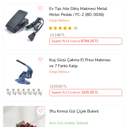
Ev Tipi Aile Dikiş Makinesi Metal
Motor Pedalı / FC-2 (BD-0036)
Kargo Bedava
(3)
10.196
TL
Sepette %14 İndirim
8769
,30 TL
Kuş Gözü Çakma El Presi Makinası
ve 7 Farklı Kalıp
Kargo Bedava
2150
,00 TL
Sepette %10 İndirim
1935
,00 TL
9'lu Kırmızı Gül Çiçek Buketi
Aynı Gün Ücretsiz Teslimat