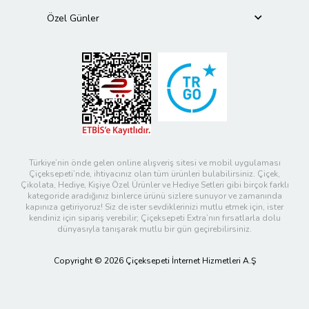
Özel Günler
Türkiye’nin önde gelen online alışveriş sitesi ve mobil uygulaması
Çiçeksepeti’nde, ihtiyacınız olan tüm ürünleri bulabilirsiniz. Çiçek,
Çikolata, Hediye, Kişiye Özel Ürünler ve Hediye Setleri gibi birçok farklı
kategoride aradığınız binlerce ürünü sizlere sunuyor ve zamanında
kapınıza getiriyoruz! Siz de ister sevdiklerinizi mutlu etmek için, ister
kendiniz için sipariş verebilir; Çiçeksepeti Extra’nın fırsatlarla dolu
dünyasıyla tanışarak mutlu bir gün geçirebilirsiniz.
Copyright © 2026 Çiçeksepeti İnternet Hizmetleri A.Ş