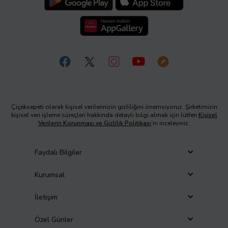
Çiçeksepeti olarak kişisel verilerinizin gizliliğini önemsiyoruz. Şirketimizin
kişisel veri işleme süreçleri hakkında detaylı bilgi almak için lütfen
Kişisel
Verilerin Korunması ve Gizlilik Politikası
’nı inceleyiniz.
Faydalı Bilgiler
Kurumsal
İletişim
Özel Günler