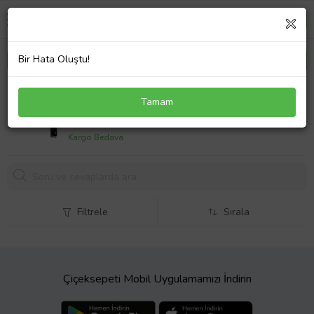
Bir Hata Oluştu!
JEEP COMPASS- 11/15; ÖN ÇAMURLUK DELİKLİ
Tamam
SOL (TW)
8721,
81 TL
Kargo Bedava
Filtrele
Sırala
Çiçeksepeti Mobil Uygulamamızı İndirin