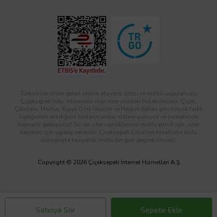
Türkiye’nin önde gelen online alışveriş sitesi ve mobil uygulaması
Çiçeksepeti’nde, ihtiyacınız olan tüm ürünleri bulabilirsiniz. Çiçek,
Çikolata, Hediye, Kişiye Özel Ürünler ve Hediye Setleri gibi birçok farklı
kategoride aradığınız binlerce ürünü sizlere sunuyor ve zamanında
kapınıza getiriyoruz! Siz de ister sevdiklerinizi mutlu etmek için, ister
kendiniz için sipariş verebilir; Çiçeksepeti Extra’nın fırsatlarla dolu
dünyasıyla tanışarak mutlu bir gün geçirebilirsiniz.
Copyright © 2026 Çiçeksepeti İnternet Hizmetleri A.Ş
Satıcıya Sor
Sepete Ekle