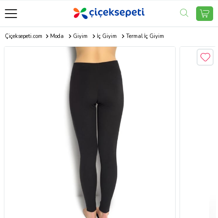
Çiçeksepeti.com
Moda
Giyim
İç Giyim
Termal İç Giyim