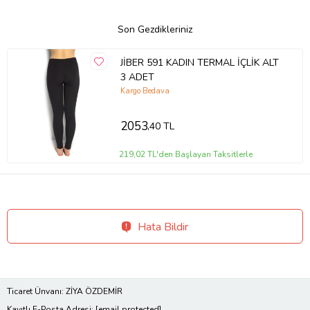
Son Gezdikleriniz
JİBER 591 KADIN TERMAL İÇLİK ALT
3 ADET
Kargo Bedava
2053
,40 TL
219,02 TL'den Başlayan Taksitlerle
Hata Bildir
Ticaret Ünvanı: ZİYA ÖZDEMİR
Kayıtlı E-Posta Adresi:
[email protected]