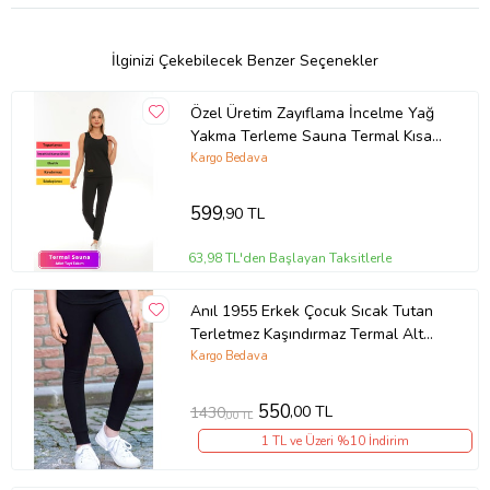
seçimine dikkat edilmesi oldukça önemlidir.
Mağazamızdan Alacağınız Tüm Ürünler Tek Kargoyla
İlginizi Çekebilecek Benzer Seçenekler
Gönderilecektir.
Bizi Tercih Ettiğiniz İçin TEŞEKKÜR Ederiz.
Özel Üretim Zayıflama İncelme Yağ
Yakma Terleme Sauna Termal Kısa
Ds İç Giyim..
Kollu Kadın Atlet Tayt Takım
Kargo Bedava
599
,90 TL
Ürün Kodu:
kcm67316926
63,98 TL'den Başlayan Taksitlerle
Anıl 1955 Erkek Çocuk Sıcak Tutan
Terletmez Kaşındırmaz Termal Alt
İçlik
Kargo Bedava
550
,00 TL
1430
,00 TL
1 TL ve Üzeri %10 İndirim