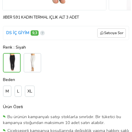
JİBER 591 KADIN TERMAL İÇLİK ALT 3 ADET
DS İÇ GİYİM
9,3
Satıcıya Sor
Renk
: Siyah
Beden
M
L
XL
Ürün Özeti
Bu ürünün kampanyalı satışı stoklarla sınırlıdır. Bir tüketici bu
kampanya stoğundan maksimum 10 adet satın alabilir.
Çiçeksepeti kampanya koşullarında değişiklik yapma hakkını saklı