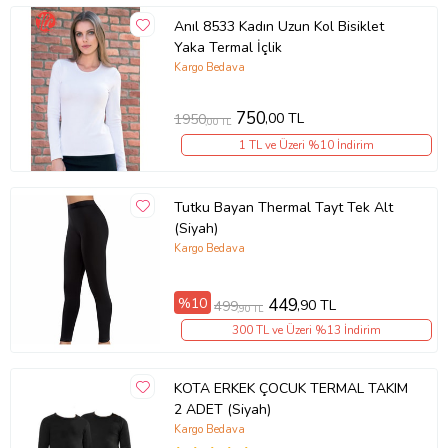
Anıl 8533 Kadın Uzun Kol Bisiklet
Yaka Termal İçlik
Kargo Bedava
750
,00 TL
1950
,00 TL
1 TL ve Üzeri %10 İndirim
Tutku Bayan Thermal Tayt Tek Alt
(Siyah)
Kargo Bedava
%10
449
,90 TL
499
,90 TL
300 TL ve Üzeri %13 İndirim
KOTA ERKEK ÇOCUK TERMAL TAKIM
2 ADET (Siyah)
Kargo Bedava