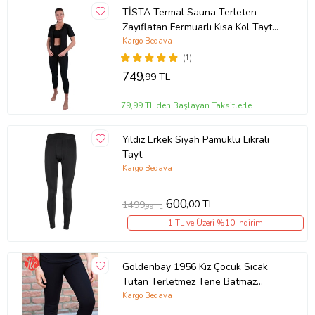
TİSTA Termal Sauna Terleten
Zayıflatan Fermuarlı Kısa Kol Tayt
Body Takım
Kargo Bedava
(1)
749
,99 TL
79,99 TL'den Başlayan Taksitlerle
Yıldız Erkek Siyah Pamuklu Likralı
Tayt
Kargo Bedava
600
,00 TL
1499
,99 TL
1 TL ve Üzeri %10 İndirim
Goldenbay 1956 Kız Çocuk Sıcak
Tutan Terletmez Tene Batmaz
Termal Alt Tayt İçlik
Kargo Bedava