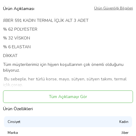
Ürün Açıklaması
Ürün Güvenliği Bilgileri
JİBER 591 KADIN TERMAL İÇLİK ALT 3 ADET
% 62 POLYESTER
% 32 VİSKON
% 6 ELASTAN
DİKKAT
Tüm müşterilerimiz için hijyen koşullarının çok önemli olduğunu
biliyoruz.
Bu sebeple, her türlü korse, mayo, sütyen, sütyen takımı, termal
içlik,çorap,
boxer, külot, slip, Atlet ve Fanila modelleri ve benzeri alt ve üst
Tüm Açıklamayı Gör
grup
hijyenik ürünler ile iç giyim kategorisindeki hiç bir ürünün
Ürün Özellikleri
iadesi veya değişimi yoktur.
Cinsiyet
Kadın
Denenmiş veya denenmemiş olmasına bakılmaksızın bu
Marka
Jiber
tarz ürünlerin iadesi veya değişimi yapılamadığından renk ve beden