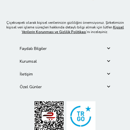
Çiçeksepeti olarak kişisel verilerinizin gizliliğini önemsiyoruz. Şirketimizin
kişisel veri işleme süreçleri hakkında detaylı bilgi almak için lütfen
Kişisel
Verilerin Korunması ve Gizlilik Politikası
’nı inceleyiniz.
Faydalı Bilgiler
Kurumsal
İletişim
Özel Günler