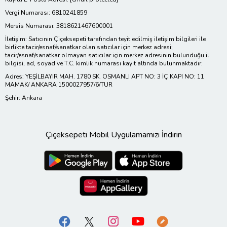
Vergi Numarası: 6810241859
Mersis Numarası: 3818621467600001
İletişim: Satıcının Çiçeksepeti tarafından teyit edilmiş iletişim bilgileri ile
birlikte tacir/esnaf/sanatkar olan satıcılar için merkez adresi;
tacir/esnaf/sanatkar olmayan satıcılar için merkez adresinin bulunduğu il
bilgisi, ad, soyad ve T.C. kimlik numarası kayıt altında bulunmaktadır.
Adres: YEŞİLBAYIR MAH. 1780 SK. OSMANLI APT NO: 3 İÇ KAPI NO: 11
MAMAK/ ANKARA 1500027957/6/TUR
Şehir: Ankara
Çiçeksepeti Mobil Uygulamamızı İndirin