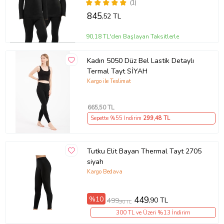
(1)
845
,52 TL
90,18 TL'den Başlayan Taksitlerle
Kadın 5050 Düz Bel Lastik Detaylı
Termal Tayt SİYAH
Kargo ile Teslimat
665
,50 TL
Sepette %55 İndirim
299
,48 TL
Tutku Elit Bayan Thermal Tayt 2705
siyah
Kargo Bedava
%10
449
,90 TL
499
,90 TL
300 TL ve Üzeri %13 İndirim