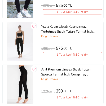
525
,00 TL
1575
,00 TL
1 TL ve Üzeri %10 İndirim
Yıldız Kadın Likralı Kaşındırmaz
Terletmez Sıcak Tutan Termal İçlik
Tayt 1 Adet (Siyah)
Kargo Bedava
575
,00 TL
1581
,25 TL
1 TL ve Üzeri %10 İndirim
Anıl Premium Unisex Sıcak Tutan
Sporcu Termal İçlik Çorap Tayt
Kargo Bedava
350
,00 TL
1225
,00 TL
1 TL ve Üzeri %10 İndirim