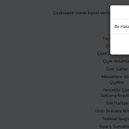
Çiçeksepeti olarak kişisel verilerinizin giz
Bir Hat
Faydalı Bilgil
Çiçek Bakımı
Çiçek Eşliğinde N
Çiçek Anlamla
Özel Günler
Mevsimlere Gö
Çiçekler
Yenilebilir Çiç
Saklama Koşull
Site Haritası
Ürün Sıralama Krit
Teslimat İpuçla
Sipariş Güncell