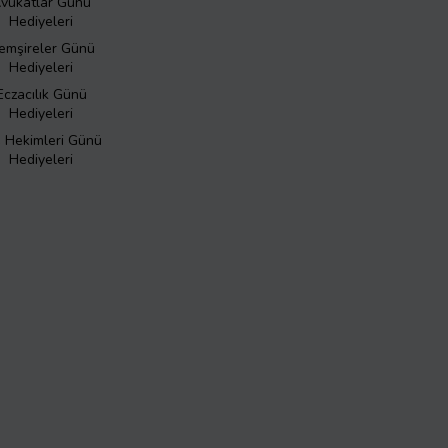
vukatlar Günü
Hediyeleri
emşireler Günü
Hediyeleri
Eczacılık Günü
Hediyeleri
ş Hekimleri Günü
Hediyeleri