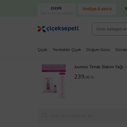
Çiçek ve Gurme Lezzetler
Çiçek
Yenilebilir Çiçek
Doğum Günü
Gönde
Juvenis Tırnak Bakım Yağı - 
Tırnak Bakım Yağı 10ml
239,
00 TL