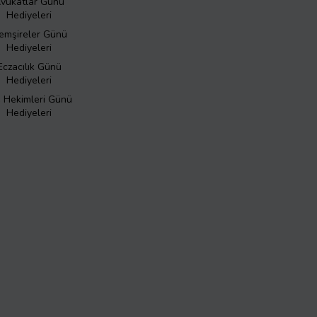
vukatlar Günü
Hediyeleri
emşireler Günü
Hediyeleri
Eczacılık Günü
Hediyeleri
ş Hekimleri Günü
Hediyeleri