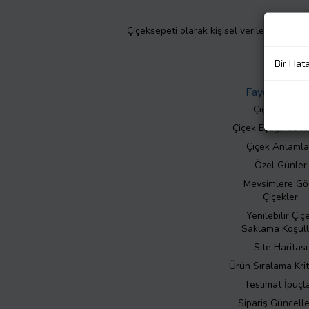
Çiçeksepeti olarak kişisel verilerinizin giz
Bir Hat
Faydalı Bilgil
Çiçek Bakımı
Çiçek Eşliğinde N
Çiçek Anlamla
Özel Günler
Mevsimlere Gö
Çiçekler
Yenilebilir Çiç
Saklama Koşull
Site Haritası
Ürün Sıralama Krit
Teslimat İpuçla
Sipariş Güncell