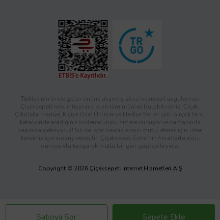
Türkiye’nin önde gelen online alışveriş sitesi ve mobil uygulaması
Çiçeksepeti’nde, ihtiyacınız olan tüm ürünleri bulabilirsiniz. Çiçek,
Çikolata, Hediye, Kişiye Özel Ürünler ve Hediye Setleri gibi birçok farklı
kategoride aradığınız binlerce ürünü sizlere sunuyor ve zamanında
kapınıza getiriyoruz! Siz de ister sevdiklerinizi mutlu etmek için, ister
kendiniz için sipariş verebilir; Çiçeksepeti Extra’nın fırsatlarla dolu
dünyasıyla tanışarak mutlu bir gün geçirebilirsiniz.
Copyright © 2026 Çiçeksepeti İnternet Hizmetleri A.Ş
Satıcıya Sor
Sepete Ekle