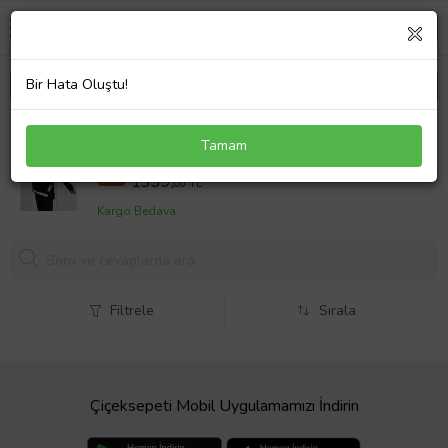
Bir Hata Oluştu!
Kadın Büyük Beden Yanları Fermuar Detaylı
Tamam
Eşofman Takımı 3613-23 (Siyah)
1539,00 TL
%13
1339,
00 TL
Kargo Bedava
Filtrele
Sırala
Çiçeksepeti Mobil Uygulamamızı İndirin