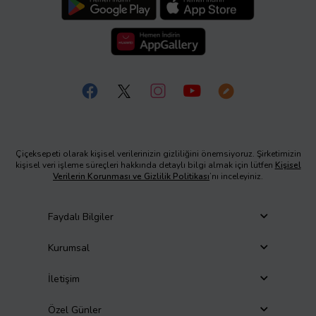
Çiçeksepeti olarak kişisel verilerinizin gizliliğini önemsiyoruz. Şirketimizin
kişisel veri işleme süreçleri hakkında detaylı bilgi almak için lütfen
Kişisel
Verilerin Korunması ve Gizlilik Politikası
’nı inceleyiniz.
Faydalı Bilgiler
Kurumsal
İletişim
Özel Günler