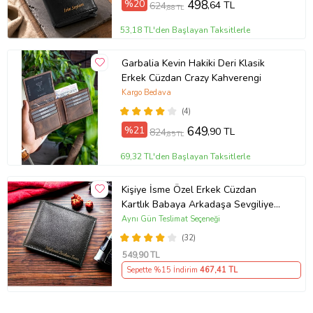
%20
498
,64 TL
624
,88 TL
53,18 TL'den Başlayan Taksitlerle
Garbalia Kevin Hakiki Deri Klasik
Erkek Cüzdan Crazy Kahverengi
Kargo Bedava
(4)
%21
649
,90 TL
824
,85 TL
69,32 TL'den Başlayan Taksitlerle
Kişiye İsme Özel Erkek Cüzdan
Kartlık Babaya Arkadaşa Sevgiliye
Kendine Hediye
Aynı Gün Teslimat Seçeneği
(32)
549
,90 TL
Sepette %15 İndirim
467
,41 TL