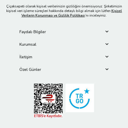
Çiçeksepeti olarak kişisel verilerinizin gizliliğini önemsiyoruz. Şirketimizin
kişisel veri işleme süreçleri hakkında detaylı bilgi almak için lütfen
Kişisel
Verilerin Korunması ve Gizlilik Politikası
’nı inceleyiniz.
Faydalı Bilgiler
Kurumsal
İletişim
Özel Günler