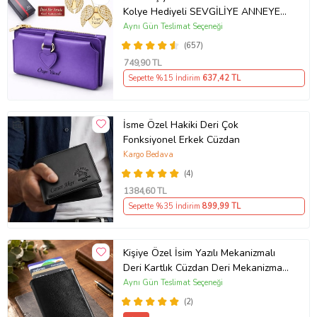
Kolye Hediyeli SEVGİLİYE ANNEYE
ARKADAŞINIZA KENDİNİZE HEDİYE
Aynı Gün Teslimat Seçeneği
(Mor)
(657)
749
,90 TL
Sepette %15 İndirim
637
,42 TL
İsme Özel Hakiki Deri Çok
Fonksiyonel Erkek Cüzdan
Kargo Bedava
(4)
1384
,60 TL
Sepette %35 İndirim
899
,99 TL
Kişiye Özel İsim Yazılı Mekanizmalı
Deri Kartlık Cüzdan Deri Mekanizmalı
Cüzdan
Aynı Gün Teslimat Seçeneği
(2)