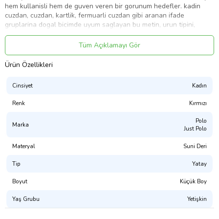
hem kullanisli hem de guven veren bir gorunum hedefler. kadin
cuzdan, cuzdan, kartlik, fermuarli cuzdan gibi aranan ifade
gruplarina dogal bicimde uyum saglayan bu metin, urun tipini,
kullanim amacini ve marka gucunu acik sekilde anlatir
Tüm Açıklamayı Gör
Ürün Kodu:
kcm52662829
Ürün Özellikleri
Cinsiyet
Kadın
Renk
Kırmızı
Polo
Marka
Just Polo
Materyal
Suni Deri
Tip
Yatay
Boyut
Küçük Boy
Yaş Grubu
Yetişkin