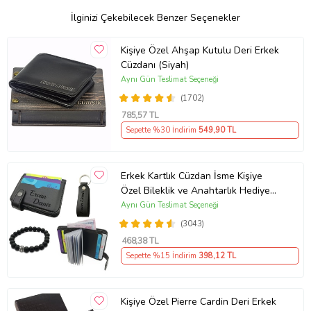
İlginizi Çekebilecek Benzer Seçenekler
Kişiye Özel Ahşap Kutulu Deri Erkek
Cüzdanı (Siyah)
Aynı Gün Teslimat Seçeneği
(1702)
785
,57 TL
Sepette %30 İndirim
549
,90 TL
Erkek Kartlık Cüzdan İsme Kişiye
Özel Bileklik ve Anahtarlık Hediye
(Siyah)
Aynı Gün Teslimat Seçeneği
(3043)
468
,38 TL
Sepette %15 İndirim
398
,12 TL
Kişiye Özel Pierre Cardin Deri Erkek