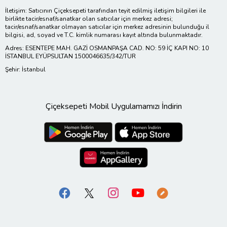
İletişim: Satıcının Çiçeksepeti tarafından teyit edilmiş iletişim bilgileri ile
birlikte tacir/esnaf/sanatkar olan satıcılar için merkez adresi;
tacir/esnaf/sanatkar olmayan satıcılar için merkez adresinin bulunduğu il
bilgisi, ad, soyad ve T.C. kimlik numarası kayıt altında bulunmaktadır.
Adres: ESENTEPE MAH. GAZİ OSMANPAŞA CAD. NO: 59 İÇ KAPI NO: 10
İSTANBUL EYÜPSULTAN 1500046635/342/TUR
Şehir: İstanbul
Çiçeksepeti Mobil Uygulamamızı İndirin