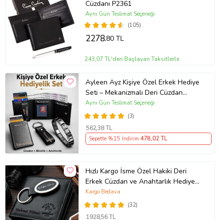
Cüzdanı P2361
Aynı Gün Teslimat Seçeneği
(105)
2278
,80 TL
243,07 TL'den Başlayan Taksitlerle
Ayleen Ayz Kişiye Özel Erkek Hediye
Seti – Mekanizmalı Deri Cüzdan
Kartlık, Çelik Bileklik ve Anahtarlık
Aynı Gün Teslimat Seçeneği
(Siyah)
(3)
562
,38 TL
Sepette %15 İndirim
478
,02 TL
Hızlı Kargo İsme Özel Hakiki Deri
Erkek Cüzdan ve Anahtarlık Hediye
Seti, Sevgiliye, Eşe, Babaya,
Kargo Bedava
Arkadaşa Kişiye Özel Hediye
(32)
1928
,56 TL