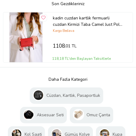
Son Gezdikleriniz
kadin cuzdan kartlik fermuarli
cuzdan Kirmizi Taba Camel Just Polo
1002-00
Kargo Bedava
1108
,01 TL
118,18 TL'den Başlayan Taksitlerle
Daha Fazla Kategori
Cüzdan, Kartlık, Pasaportluk
Aksesuar Seti
Omuz Çanta
Kol Saati
Gümüş Kolye
Kupa