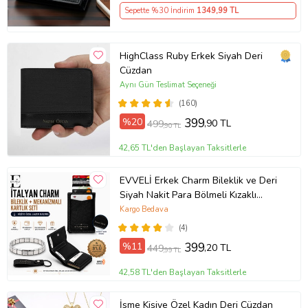
Sepette %30 İndirim
1349
,99 TL
HighClass Ruby Erkek Siyah Deri
Cüzdan
Aynı Gün Teslimat Seçeneği
(160)
%20
399
,90 TL
499
,90 TL
42,65 TL'den Başlayan Taksitlerle
EVVELİ Erkek Charm Bileklik ve Deri
Siyah Nakit Para Bölmeli Kızaklı
Mekanizmalı Cüzdan Kartlık
Kargo Bedava
Anahtarlık Seti
(4)
%11
399
,20 TL
449
,99 TL
42,58 TL'den Başlayan Taksitlerle
İsme Kişiye Özel Kadın Deri Cüzdan