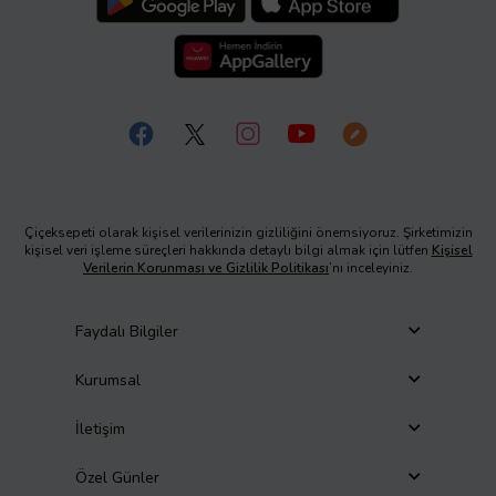
Çiçeksepeti olarak kişisel verilerinizin gizliliğini önemsiyoruz. Şirketimizin
kişisel veri işleme süreçleri hakkında detaylı bilgi almak için lütfen
Kişisel
Verilerin Korunması ve Gizlilik Politikası
’nı inceleyiniz.
Faydalı Bilgiler
Kurumsal
İletişim
Özel Günler