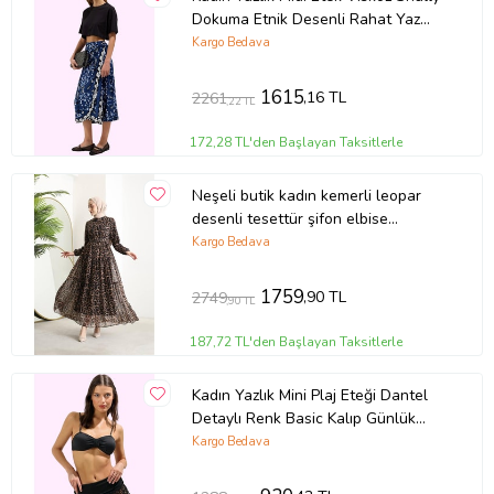
Dokuma Etnik Desenli Rahat Yaz
Aylarının Vazgeçilmezi (Mavi)
Kargo Bedava
1615
,16 TL
2261
,22 TL
172,28 TL'den Başlayan Taksitlerle
Neşeli butik kadın kemerli leopar
desenli tesettür şifon elbise
SMS014
Kargo Bedava
1759
,90 TL
2749
,90 TL
187,72 TL'den Başlayan Taksitlerle
Kadın Yazlık Mini Plaj Eteği Dantel
Detaylı Renk Basic Kalıp Günlük
Kullanım Modern Tasarım (Siyah)
Kargo Bedava