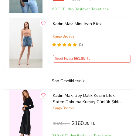
69,33 TL'den Başlayan Taksitlerle
Kadın Mavi Mini Jean Etek
Kargo Bedava
(1)
Sepet Fiyatı
661
,95 TL
Son Gezdikleriniz
Kadın Maxi Boy Balık Kesim Etek
Saten Dokuma Kumaş Günlük Şıklık
Yaz Aylarının Vazgeçilmezi (Siyah)
Kargo Bedava
2160
,35 TL
3024
,49 TL
230,43 TL'den Başlayan Taksitlerle