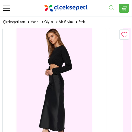
Çiçeksepeti.com
Moda
Giyim
Alt Giyim
Etek