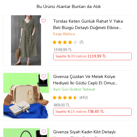
Bu Ürünü Alanlar Bunları da Aldı
Toridas Keten Günlük Rahat V Yaka
Beli Büzgü Detaylı Düğmeli Elbise
LN04haki3
Kargo Bedava
(7)
1599
,99 TL
Sepette %30 İndirim
1119
,99 TL
Givenza Çüzdan Ve Melek Kolye
Hediyeli İki Gözlü Cepli El Omuz
Çanta (Krem)
Aynı Gün Ücretsiz Teslimat
(492)
869
,00 TL
Sepette %15 İndirim
738
,65 TL
Givenza Siyah Kadın Kilit Detaylı