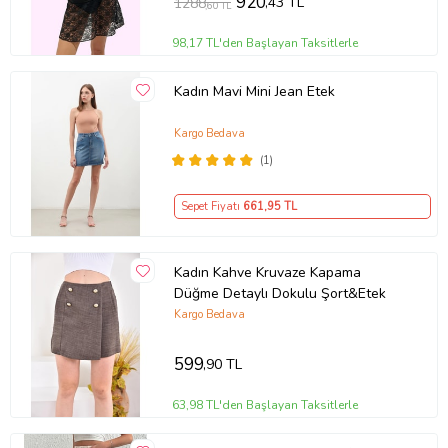
920
,43 TL
1288
,60 TL
98,17 TL'den Başlayan Taksitlerle
Kadın Mavi Mini Jean Etek
Kargo Bedava
(1)
Sepet Fiyatı
661
,95 TL
Kadın Kahve Kruvaze Kapama
Düğme Detaylı Dokulu Şort&Etek
Kargo Bedava
599
,90 TL
63,98 TL'den Başlayan Taksitlerle