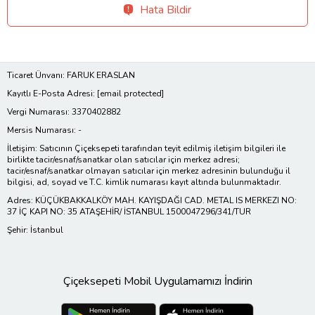
Hata Bildir
Ticaret Ünvanı: FARUK ERASLAN
Kayıtlı E-Posta Adresi:
[email protected]
Vergi Numarası: 3370402882
Mersis Numarası: -
İletişim: Satıcının Çiçeksepeti tarafından teyit edilmiş iletişim bilgileri ile
birlikte tacir/esnaf/sanatkar olan satıcılar için merkez adresi;
tacir/esnaf/sanatkar olmayan satıcılar için merkez adresinin bulunduğu il
bilgisi, ad, soyad ve T.C. kimlik numarası kayıt altında bulunmaktadır.
Adres: KÜÇÜKBAKKALKÖY MAH. KAYIŞDAĞI CAD. METAL IS MERKEZI NO:
37 İÇ KAPI NO: 35 ATAŞEHİR/ İSTANBUL 1500047296/341/TUR
Şehir: İstanbul
Çiçeksepeti Mobil Uygulamamızı İndirin