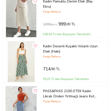
Kadın Pamuklu Denim Etek (Bej-
Ekru)
Kargo Bedava
999
,00 TL
1099
,00 TL
106,56 TL'den Başlayan Taksitlerle
Kadın Desenli Kuşaklı Volanlı Uzun
Etek (Haki)
Kargo Bedava
714
,90 TL
76,25 TL'den Başlayan Taksitlerle
PASS&PASS 2100-ETEK Kadın
Likralı Önden Yırtmaçlı Jeans Kot
Denim Uzun Etek (Kar Beyaz)
Kargo Bedava