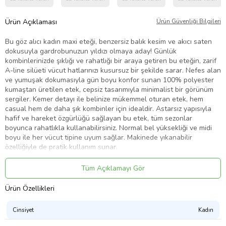
Ürün Açıklaması
Ürün Güvenliği Bilgileri
Bu göz alıcı kadın maxi eteği, benzersiz balık kesim ve akıcı saten
dokusuyla gardrobunuzun yıldızı olmaya aday! Günlük
kombinlerinizde şıklığı ve rahatlığı bir araya getiren bu eteğin, zarif
A-line silüeti vücut hatlarınızı kusursuz bir şekilde sarar. Nefes alan
ve yumuşak dokumasıyla gün boyu konfor sunan 100% polyester
kumaştan üretilen etek, cepsiz tasarımıyla minimalist bir görünüm
sergiler. Kemer detayı ile belinize mükemmel oturan etek, hem
casual hem de daha şık kombinler için idealdir. Astarsız yapısıyla
hafif ve hareket özgürlüğü sağlayan bu etek, tüm sezonlar
boyunca rahatlıkla kullanabilirsiniz. Normal bel yüksekliği ve midi
boyu ile her vücut tipine uyum sağlar. Makinede yıkanabilir
özelliğiyle de pratik kullanım sunar.
Yüksek kaliteli saten dokuma kumaşı, göz alıcı parlaklığı ve
Tüm Açıklamayı Gör
yumuşak dokunuşuyla sizi büyüleyecek. A-line kesimi, vücudunuza
kusursuz bir şekilde otururken, balık kesim detayları size zarif bir
Ürün Özellikleri
görünüm kazandırır. Kemer detayı, belinizi ince göstererek,
silüetinizi daha da güzelleştirecektir. Bu eteği, tişörtler, bluzlar ve
crop üstlerle kombinleyerek, hem günlük hem de özel günlerde şık
Cinsiyet
Kadın
bir görünüm elde edebilirsiniz.