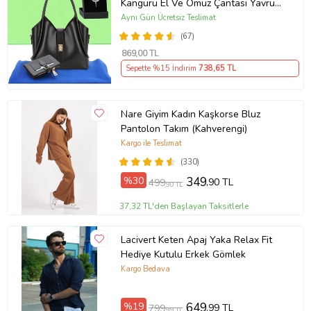
Kanguru El Ve Omuz Çantası Yavru
Çantalı Cüzdan Ve Kolye Hediyeli
Aynı Gün Ücretsiz Teslimat
(67)
869
,00 TL
Sepette %15 İndirim
738
,65 TL
Nare Giyim Kadın Kaşkorse Bluz
Pantolon Takım (Kahverengi)
Kargo ile Teslimat
(330)
%30
349
,90 TL
499
,90 TL
37,32 TL'den Başlayan Taksitlerle
Lacivert Keten Apaj Yaka Relax Fit
Hediye Kutulu Erkek Gömlek
Kargo Bedava
%19
649
,99 TL
799
,99 TL