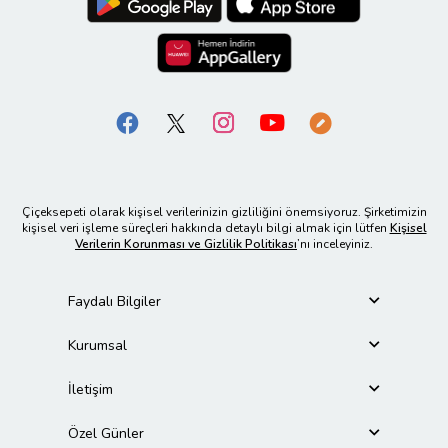
Çiçeksepeti olarak kişisel verilerinizin gizliliğini önemsiyoruz. Şirketimizin
kişisel veri işleme süreçleri hakkında detaylı bilgi almak için lütfen
Kişisel
Verilerin Korunması ve Gizlilik Politikası
’nı inceleyiniz.
Faydalı Bilgiler
Kurumsal
İletişim
Özel Günler