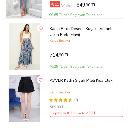
%11
849
,90 TL
949
,90 TL
90,65 TL'den Başlayan Taksitlerle
Kadın Etnik Desenli Kuşaklı Volanlı
Uzun Etek (Mavi)
Kargo Bedava
714
,90 TL
76,25 TL'den Başlayan Taksitlerle
AVVER Kadın Siyah Pileli Kısa Etek
Kargo Bedava
(2)
589
,90 TL
Sepette %30 İndirim
412
,93 TL