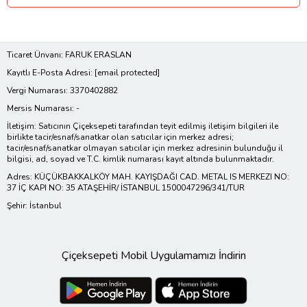
Ticaret Ünvanı: FARUK ERASLAN
Kayıtlı E-Posta Adresi:
[email protected]
Vergi Numarası: 3370402882
Mersis Numarası: -
İletişim: Satıcının Çiçeksepeti tarafından teyit edilmiş iletişim bilgileri ile
birlikte tacir/esnaf/sanatkar olan satıcılar için merkez adresi;
tacir/esnaf/sanatkar olmayan satıcılar için merkez adresinin bulunduğu il
bilgisi, ad, soyad ve T.C. kimlik numarası kayıt altında bulunmaktadır.
Adres: KÜÇÜKBAKKALKÖY MAH. KAYIŞDAĞI CAD. METAL IS MERKEZI NO:
37 İÇ KAPI NO: 35 ATAŞEHİR/ İSTANBUL 1500047296/341/TUR
Şehir: İstanbul
Çiçeksepeti Mobil Uygulamamızı İndirin