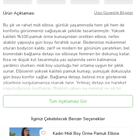
Ürün Açıklaması
Ürün Güvenliği Bilgileri
Bu şık ve rahat midi elbise, günlük yaşamınızda hem şık hem de
konforlu görünmenizi sağlayacak şekilde tasarlanmıştır. Yüksek
kaliteli %100 pamuk örme kumaşından üretilen elbise, nefes
alabilir yapısıyla gün boyu ferahlık sunar. Bedeninize mükemmel
oturan bodycon kalıbı, zarif ve modern bir görünüm yaratırken, bel
kısmındaki bağlama detayı ise elbiseye feminen bir dokunuş katar.
Kısa ve düşük kol tasarımıyla yaz aylarında serin kalmanıza
yardımcı olurken, midi boy uzunluğu her ortama uygun bir şıklık
sunar. Elbisenin yüksek kaliteli pamuk kumaşı, yumuşak dokusuyla
gün boyu konfor sağlar. Bağlama detayı, belinizi ince göstererek
silüetinizi vurgulamanıza olanak tanır. Yırtmaç detayı ise hareket
özgürlüğünüzü kısıtlamaz. Bisiklet yakası ise minimal ve şık bir
görünüm yaratır. Ürünümüzün bakımı oldukça kolaydır; makinede
yıkanabilir özelliği sayesinde zamandan tasarruf etmenizi sağlar.
Tüm Açıklamayı Gör
Elbisenin ölçüleri ve uyumu aşağıdaki gibidir: Modelin ölçüleri: Boy:
175cm(59) Göğüs 80cm(31in) Bel: 63cm(24in) Kalça: 91cm(35in).
Mankenin üzerindeki ürün S368 bedendir. Elbise ön boyu 120
İlginizi Çekebilecek Benzer Seçenekler
cm'dir. 36-42 beden aralığında mevcuttur ve farklı vücut tiplerine
uyum sağlar. Elbiseyi düz renkli topuklular veya spor ayakkabılarla
Kadın Midi Boy Örme Pamuk Elbise
kombinleyerek farklı tarzlar yaratabilirsiniz. Günlük kullanımın yanı