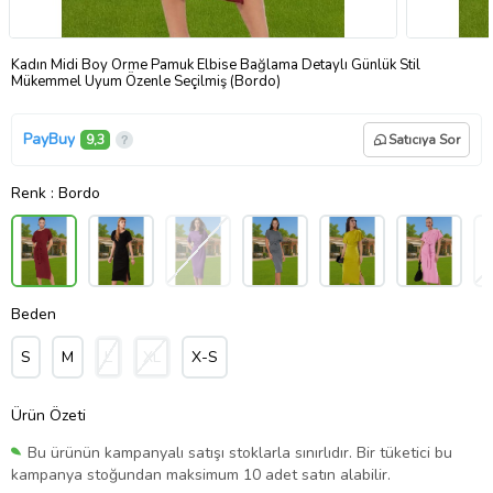
Kadın Midi Boy Örme Pamuk Elbise Bağlama Detaylı Günlük Stil
Mükemmel Uyum Özenle Seçilmiş (Bordo)
PayBuy
9,3
Satıcıya Sor
Renk
: Bordo
Beden
S
M
L
XL
X-S
Ürün Özeti
Bu ürünün kampanyalı satışı stoklarla sınırlıdır. Bir tüketici bu
kampanya stoğundan maksimum 10 adet satın alabilir.