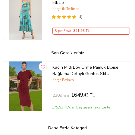
Elbise
Kargo ile Teslimat
(4)
Sepet Fiyatı
321
,93 TL
Son Gezdikleriniz
Kadın Midi Boy Örme Pamuk Elbise
Bağlama Detaylı Günlük Stil
Mükemmel Uyum Özenle Seçilmiş
Kargo Bedava
(Bordo)
1649
,43 TL
2309
,20 TL
175,93 TL'den Başlayan Taksitlerle
Daha Fazla Kategori