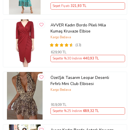
Sepet Fiyatı
321
,93 TL
AVVER Kadın Bordo Pileli Mila
Kumaş Kruvaze Elbise
Kargo Bedava
(13)
629
,90 TL
Sepette %30 İndirim
440
,93 TL
ÖzelŞık Tasarım Leopar Desenli
Fırfırlı Mini Club Elbisesi
Kargo Bedava
919
,09 TL
Sepette %25 İndirim
689
,32 TL