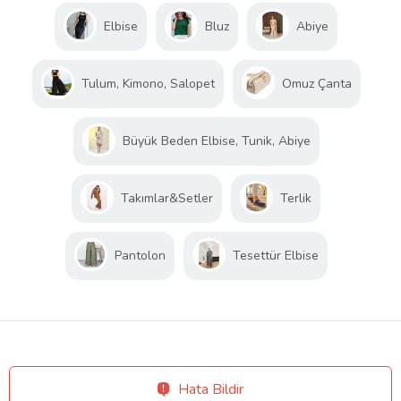
Elbise
Bluz
Abiye
Tulum, Kimono, Salopet
Omuz Çanta
Büyük Beden Elbise, Tunik, Abiye
Takımlar&Setler
Terlik
Pantolon
Tesettür Elbise
Hata Bildir