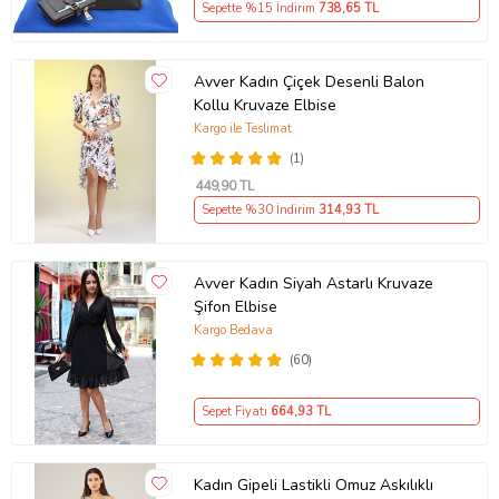
Sepette %15 İndirim
738
,65 TL
Avver Kadın Çiçek Desenli Balon
Kollu Kruvaze Elbise
Kargo ile Teslimat
(1)
449
,90 TL
Sepette %30 İndirim
314
,93 TL
Avver Kadın Siyah Astarlı Kruvaze
Şifon Elbise
Kargo Bedava
(60)
Sepet Fiyatı
664
,93 TL
Kadın Gipeli Lastikli Omuz Askılıklı