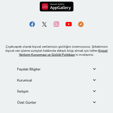
Çiçeksepeti olarak kişisel verilerinizin gizliliğini önemsiyoruz. Şirketimizin
kişisel veri işleme süreçleri hakkında detaylı bilgi almak için lütfen
Kişisel
Verilerin Korunması ve Gizlilik Politikası
’nı inceleyiniz.
Faydalı Bilgiler
Kurumsal
İletişim
Özel Günler