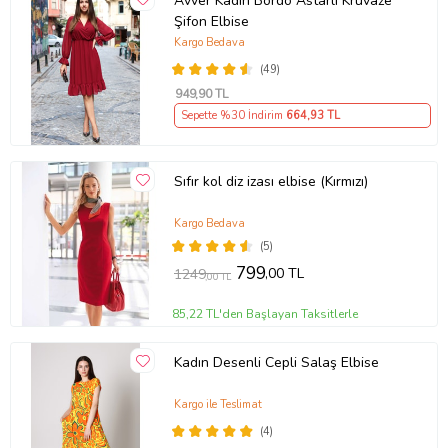
Avver Kadın Bordo Astarlı Kruvaze
Şifon Elbise
Kargo Bedava
(49)
949
,90 TL
Sepette %30 İndirim
664
,93 TL
Sıfır kol diz izası elbise (Kırmızı)
Kargo Bedava
(5)
799
,00 TL
1249
,00 TL
85,22 TL'den Başlayan Taksitlerle
Kadın Desenli Cepli Salaş Elbise
Kargo ile Teslimat
(4)