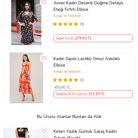
Avver Kadın Desenli Düğme Detaylı
Eteği Fırfırlı Elbise
Kargo ile Teslimat
(5)
Sepet Fiyatı
279
,93 TL
Kadın Gipeli Lastikli Omuz Askılıklı
Elbise
Kargo ile Teslimat
(1)
459
,90 TL
Sepette %30 İndirim
321
,93 TL
Bu Ürünü Alanlar Bunları da Aldı
Keten Yazlık Günlük Salaş Kadın
Tulum (Siyah)