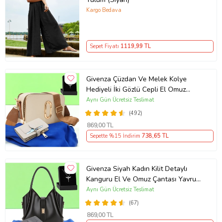
Kargo Bedava
Sepet Fiyatı
1119
,99 TL
Givenza Çüzdan Ve Melek Kolye
Hediyeli İki Gözlü Cepli El Omuz
Çanta (Krem)
Aynı Gün Ücretsiz Teslimat
(492)
869
,00 TL
Sepette %15 İndirim
738
,65 TL
Givenza Siyah Kadın Kilit Detaylı
Kanguru El Ve Omuz Çantası Yavru
Çantalı Cüzdan Ve Kolye Hediyeli
Aynı Gün Ücretsiz Teslimat
(67)
869
,00 TL