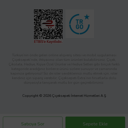
Türkiye’nin önde gelen online alışveriş sitesi ve mobil uygulaması
Çiçeksepeti’nde, ihtiyacınız olan tüm ürünleri bulabilirsiniz. Çiçek,
Çikolata, Hediye, Kişiye Özel Ürünler ve Hediye Setleri gibi birçok farklı
kategoride aradığınız binlerce ürünü sizlere sunuyor ve zamanında
kapınıza getiriyoruz! Siz de ister sevdiklerinizi mutlu etmek için, ister
kendiniz için sipariş verebilir; Çiçeksepeti Extra’nın fırsatlarla dolu
dünyasıyla tanışarak mutlu bir gün geçirebilirsiniz.
Copyright © 2026 Çiçeksepeti İnternet Hizmetleri A.Ş
Satıcıya Sor
Sepete Ekle