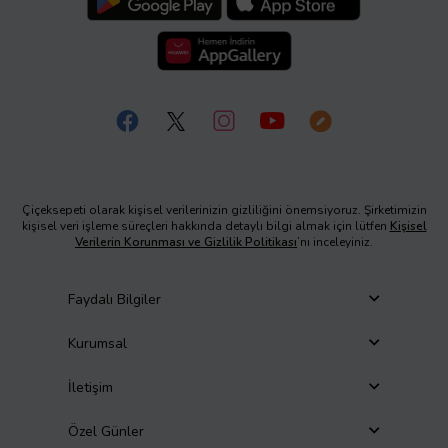
Çiçeksepeti olarak kişisel verilerinizin gizliliğini önemsiyoruz. Şirketimizin
kişisel veri işleme süreçleri hakkında detaylı bilgi almak için lütfen
Kişisel
Verilerin Korunması ve Gizlilik Politikası
’nı inceleyiniz.
Faydalı Bilgiler
Kurumsal
İletişim
Özel Günler